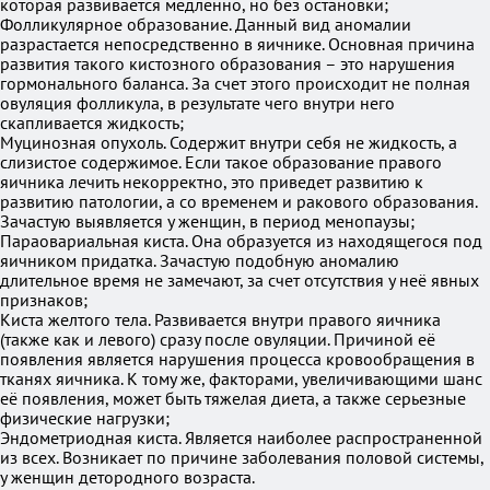
которая развивается медленно, но без остановки;
Фолликулярное образование. Данный вид аномалии
разрастается непосредственно в яичнике. Основная причина
развития такого кистозного образования – это нарушения
гормонального баланса. За счет этого происходит не полная
овуляция фолликула, в результате чего внутри него
скапливается жидкость;
Муцинозная опухоль. Содержит внутри себя не жидкость, а
слизистое содержимое. Если такое образование правого
яичника лечить некорректно, это приведет развитию к
развитию патологии, а со временем и ракового образования.
Зачастую выявляется у женщин, в период менопаузы;
Параовариальная киста. Она образуется из находящегося под
яичником придатка. Зачастую подобную аномалию
длительное время не замечают, за счет отсутствия у неё явных
признаков;
Киста желтого тела. Развивается внутри правого яичника
(также как и левого) сразу после овуляции. Причиной её
появления является нарушения процесса кровообращения в
тканях яичника. К тому же, факторами, увеличивающими шанс
её появления, может быть тяжелая диета, а также серьезные
физические нагрузки;
Эндометриодная киста. Является наиболее распространенной
из всех. Возникает по причине заболевания половой системы,
у женщин детородного возраста.