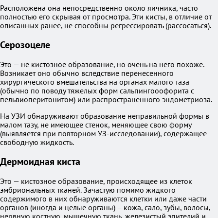
Расположена она непосредственно около яичника, часто
полностью его скрывая от просмотра. Эти кисты, в отличие от
описанных ранее, не способны регрессировать (рассосаться).
Серозоцеле
Это — не кистозное образование, но очень на него похоже.
Возникает оно обычно вследствие перенесенного
хирургического вмешательства на органах малого таза
(обычно по поводу тяжелых форм сальпингооофорита с
пельвиоперитонитом) или распространенного эндометриоза.
На УЗИ обнаруживают образование неправильной формы в
малом тазу, не имеющее стенок, меняющее свою форму
(выявляется при повторном УЗ-исследовании), содержащее
свободную жидкость.
Дермоидная киста
Это — кистозное образование, происходящее из клеток
эмбриональных тканей. Зачастую помимо жидкого
содержимого в них обнаруживаются клетки или даже части
органов (иногда и целые органы) – кожа, сало, зубы, волосы,
нервную костную, мышечную ткань, железистый эпителий и