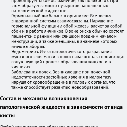
провоцирует такое осложнение, как поликистоз. При
этом образуется много пузырьков наполненных
патологической жидкостью.
Гормональный дисбаланс в организме. Все звенья
эндокринной системы взаимосвязаны. Нарушение
гормональной функции любой железы влечет за собой
сбои и в работе яичников. В зоне риска обычно состоят
пациентки с ранним или слишком поздним началом
менструации, а также женщины, в анамнезе которых
имеются аборты.
Эндометриоз. Из-за патологического разрастания
мукозного слоя матки в полость малого таза происходит
сопутствующий процесс образования жидкости в
яичниках.
Заболевания почек. Возникающие при почечной
недостаточности застойные явления в малом тазу
нарушают кровообращение в половых органах, что
также способствует развитию новообразований.
Состав и механизм возникновения
патологической жидкости в зависимости от вида
кисты
Любой тип кистозного образования возникает в