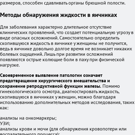
размеров, способен сдавливать органы брюшной полости.
Методы обнаружения жидкости в яичниках
Для заболевания характерно длительное отсутствие
клинических проявлений, что создает потенциальную угрозу в
виде опасных осложнений. Самостоятельно определить
скопившуюся жидкость в яичнике у женщины не получится,
ведь в яичнике довольно долгое время не возникает никаких
болевых ощущений. Лишь при развитии осложнений
появляются острые колющие боли в паху при физической
нагрузке.
Своевременное выявление патологии означает
предотвращение хирургического вмешательства и
сохранение репродуктивной функции железы.
Помимо
гинекологического осмотра, диагностировать жидкость,
скопившуюся в яичниках у женщин, можно благодаря
использованию дополнительных методов исследования, таких
как:
анализы на онкомаркеры;
УЗИ;
анализы крови и мочи (для обнаружения кровопотери или
воспалительного процесса);