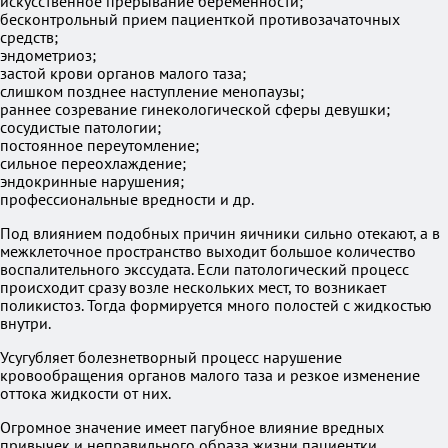
искусственное прерывание беременности;
бесконтрольный прием пациенткой противозачаточных
средств;
эндометриоз;
застой крови органов малого таза;
слишком позднее наступление менопаузы;
раннее созревание гинекологической сферы девушки;
сосудистые патологии;
постоянное переутомление;
сильное переохлаждение;
эндокринные нарушения;
профессиональные вредности и др.
Под влиянием подобных причин яичники сильно отекают, а в
межклеточное пространство выходит большое количество
воспалительного экссудата. Если патологический процесс
происходит сразу возле нескольких мест, то возникает
поликистоз. Тогда формируется много полостей с жидкостью
внутри.
Усугубляет болезнетворный процесс нарушение
кровообращения органов малого таза и резкое изменение
оттока жидкости от них.
Огромное значение имеет пагубное влияние вредных
привычек и неправильного образа жизни пациентки.