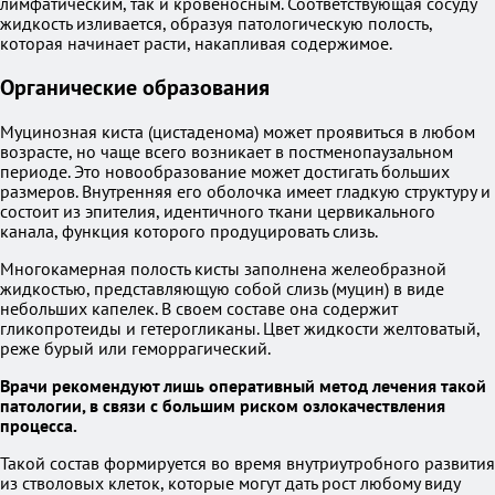
лимфатическим, так и кровеносным. Соответствующая сосуду
жидкость изливается, образуя патологическую полость,
которая начинает расти, накапливая содержимое.
Органические образования
Муцинозная киста (цистаденома) может проявиться в любом
возрасте, но чаще всего возникает в постменопаузальном
периоде. Это новообразование может достигать больших
размеров. Внутренняя его оболочка имеет гладкую структуру и
состоит из эпителия, идентичного ткани цервикального
канала, функция которого продуцировать слизь.
Многокамерная полость кисты заполнена желеобразной
жидкостью, представляющую собой слизь (муцин) в виде
небольших капелек. В своем составе она содержит
гликопротеиды и гетерогликаны. Цвет жидкости желтоватый,
реже бурый или геморрагический.
Врачи рекомендуют лишь оперативный метод лечения такой
патологии, в связи с большим риском озлокачествления
процесса.
Такой состав формируется во время внутриутробного развития
из стволовых клеток, которые могут дать рост любому виду