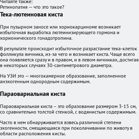
Читайте также:
Ретинопатия — что это такое?
Тека-лютеиновая киста
При пузырном заносе или хориокарциноме возникает
избыточная выработка лютеинизирующего гормона и
хорионического гонадотропина.
В результате происходит избыточное разрастание тека-клеток
фолликула яичника, из-за чего и возникает киста. Чаще всего
она появляется сразу и в правом, и в левом яичниках, достигая
в некоторых случаях 30-сантиметрового диаметра.
На УЗИ это — многокамерное образование, заполненное
анэхогенным однородным содержимым.
Параовариальная киста
Параовариальная киста – это образование размером 3-15 см,
со сравнительно толстой стенкой, с водянистым содержимым.
Часто в нем обнаруживается взвесь различной степени
эхогенности, смещающаяся при поколачивании по животу в
области расположения кисты.