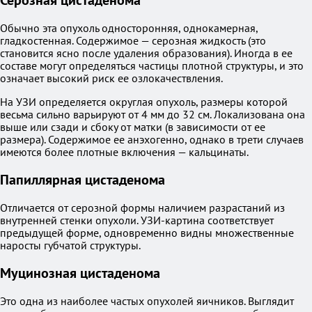
Серозная цистаденома
Обычно эта опухоль односторонняя, однокамерная,
гладкостенная. Содержимое — серозная жидкость (это
становится ясно после удаления образования). Иногда в ее
составе могут определяться частицы плотной структуры, и это
означает высокий риск ее озлокачествления.
На УЗИ определяется округлая опухоль, размеры которой
весьма сильно варьируют от 4 мм до 32 см. Локализована она
выше или сзади и сбоку от матки (в зависимости от ее
размера). Содержимое ее анэхогенно, однако в трети случаев
имеются более плотные включения — кальцинаты.
Папиллярная цистаденома
Отличается от серозной формы наличием разрастаний из
внутренней стенки опухоли. УЗИ-картина соответствует
предыдущей форме, одновременно видны множественные
наросты губчатой структуры.
Муцинозная цистаденома
Это одна из наиболее частых опухолей яичников. Выглядит