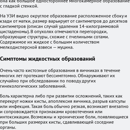
она как большое одностороннее многокамерное образование
с гладкой стенкой.
На УЗИ видно округлое образование расположенное сбоку и
кзади от матки, размер варьирует от сантиметров до десятков
сантиметров (описан случай удаления 14-килограммовой
цистаденомы). В опухолях отмечаются перегородки,
образующие структуры, схожие с пчелиными сотами.
Содержимое их жидкое с большим количеством
мелкодисперсной взвеси — муцина.
Симптомы жидкостных образований
Очень часто кистозные образования в яичниках в течение
многих лет протекают бессимптомно. Обнаруживают их
случайно при обследовании по поводу других
гинекологических заболеваний.
Боль характерна либо при развитии осложнений, таких как
перекрут ножки кисты, апоплексия яичника, разрыв капсулы
или инфекция. Такая боль обычно резкая, возникает внезапно
и сопровождается признаками кровотечения или
интоксикации. Возможны и хронические боли, появляющиеся
при больших размерах кисты, сдавливающей соседние
органы.