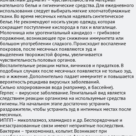
нательного белья и гигиенические средства. Для ежедневного
использования следует выбирать мягкие хлопчатобумажные
ткани. Во время месячных нельзя надевать синтетическое
белье. Не рекомендуют носить узкую одежду, которая
сокращает поступление кислорода в пах и влагалище.
Молочница или урогенитальный кандидоз – грибковое
поражение, возникающее при снижении иммунитета или
большом употреблении сладкого. Происходит воспаление
покровов, после месячных появляются зуд и
выделения творожистой формы, увеличивается
чувствительность половых органов.
Воспалительные реакции матки, яичников и придатков. В
подобных случаях после месячных появляется не только зуд,
но и жжение. Дополнительно падает иммунитет и повышается
вероятность рецидива вирусных заболеваний.
Сильно хлорированная вода (например, в бассейне).
Герпес – вирусное заболевание. Генитальный вид является
следствием реакции организма на используемые средства
гигиены. На начальном этапе достаточно устранить
раздражители, чтобы устранить зуд в интимных местах после
месячных.
ИППП– микоплазмоз, хламидиоз и др. Беспорядочные и
незастрахованные связи имеют неприятные последствия.
Бактерии – трихомониаз, кольпит. Возникают при