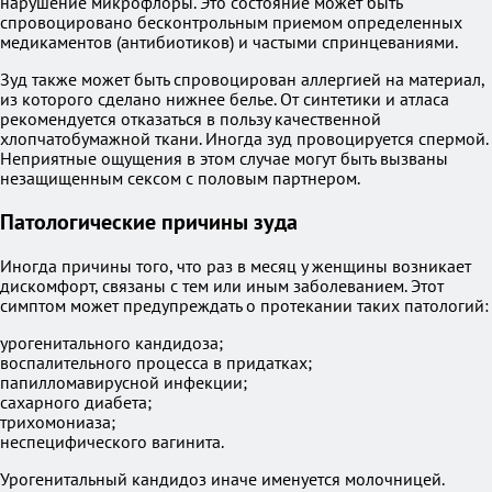
нарушение микрофлоры. Это состояние может быть
спровоцировано бесконтрольным приемом определенных
медикаментов (антибиотиков) и частыми спринцеваниями.
Зуд также может быть спровоцирован аллергией на материал,
из которого сделано нижнее белье. От синтетики и атласа
рекомендуется отказаться в пользу качественной
хлопчатобумажной ткани. Иногда зуд провоцируется спермой.
Неприятные ощущения в этом случае могут быть вызваны
незащищенным сексом с половым партнером.
Патологические причины зуда
Иногда причины того, что раз в месяц у женщины возникает
дискомфорт, связаны с тем или иным заболеванием. Этот
симптом может предупреждать о протекании таких патологий:
урогенитального кандидоза;
воспалительного процесса в придатках;
папилломавирусной инфекции;
сахарного диабета;
трихомониаза;
неспецифического вагинита.
Урогенитальный кандидоз иначе именуется молочницей.