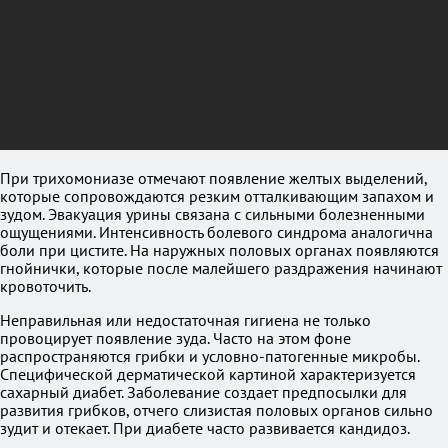
При трихомониазе отмечают появление желтых выделений,
которые сопровождаются резким отталкивающим запахом и
зудом. Эвакуация урины связана с сильными болезненными
ощущениями. Интенсивность болевого синдрома аналогична
боли при цистите. На наружных половых органах появляются
гнойнички, которые после малейшего раздражения начинают
кровоточить.
Неправильная или недостаточная гигиена не только
провоцирует появление зуда. Часто на этом фоне
распространяются грибки и условно-патогенные микробы.
Специфической дерматической картиной характеризуется
сахарный диабет. Заболевание создает предпосылки для
развития грибков, отчего слизистая половых органов сильно
зудит и отекает. При диабете часто развивается кандидоз.