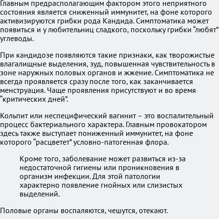
Главным предрасполагающим фактором этого неприятного
состояния является сниженный иммунитет, на фоне которого
активизируются грибки рода Кандида. Симптоматика может
появиться и у любительниц сладкого, поскольку грибки “любят”
углеводы.
При кандидозе появляются такие признаки, как творожистые
влагалищные выделения, зуд, повышенная чувствительность в
зоне наружных половых органов и жжение. Симптоматика не
всегда проявляется сразу после того, как заканчивается
менструация. Чаще проявления присутствуют и во время
“критических дней”.
Кольпит или неспецифический вагинит – это воспалительный
процесс бактериального характера. Главным провокатором
здесь также выступает пониженный иммунитет, на фоне
которого “расцветет” условно-патогенная флора.
Кроме того, заболевание может развиться из-за
недостаточной гигиены или проникновения в
организм инфекции. Для этой патологии
характерно появление гнойных или слизистых
выделений.
Половые органы воспаляются, чешутся, отекают.