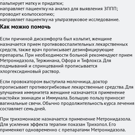
пальпирует матку и придатки;
направляет пациентку на анализ для выявления ЗППП;
проводит кольпоскопию;
направляет пациентку на ультразвуковое исследование.
Как можно помочь
Если причиной дискомфорта был кольпит, женщине
назначается прием противовоспалительных лекарственных
средств, также врач прописывает дезинфицирующие
препараты. При необходимости больной рекомендуют прием
Метронидазола, Тержинана, Офора и Тифлокса. Для
подмываний и спринцеваний прописывается
хлоргексидиновый раствор.
Если провокатором выступила молочница, доктор
прописывает противогрибковые лекарственные средства. Для
улучшения иммунитета женщине назначается применение
настойки эхинацеи и Иммунала. Большую пользу приносят
вагинальные свечи. Обычно продолжительность курса лечения
составляет семь дней.
При трихомониазе назначается применение Метронидазола.
Для усиления эффекта терапии показан Трихопол. Его
применяют одновременно с препаратами Метронидазола.