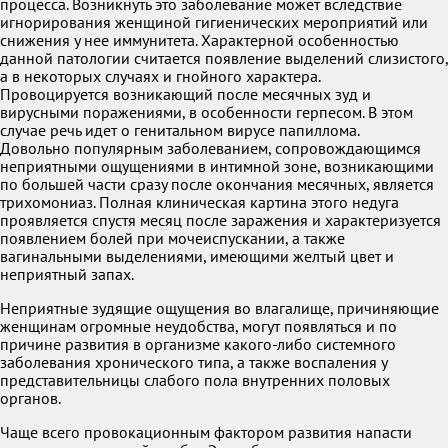
процесса. Возникнуть это заболевание может вследствие
игнорирования женщиной гигиенических мероприятий или
снижения у нее иммунитета. Характерной особенностью
данной патологии считается появление выделений слизистого,
а в некоторых случаях и гнойного характера.
Провоцируется возникающий после месячных зуд и
вирусными поражениями, в особенности герпесом. В этом
случае речь идет о генитальном вирусе папиллома.
Довольно популярным заболеванием, сопровождающимся
неприятными ощущениями в интимной зоне, возникающими
по большей части сразу после окончания месячных, является
трихомониаз. Полная клиническая картина этого недуга
проявляется спустя месяц после заражения и характеризуется
появлением болей при мочеиспускании, а также
вагинальными выделениями, имеющими желтый цвет и
неприятный запах.
Неприятные зудящие ощущения во влагалище, причиняющие
женщинам огромные неудобства, могут появляться и по
причине развития в организме какого-либо системного
заболевания хронического типа, а также воспаления у
представительницы слабого пола внутренних половых
органов.
Чаще всего провокационным фактором развития напасти