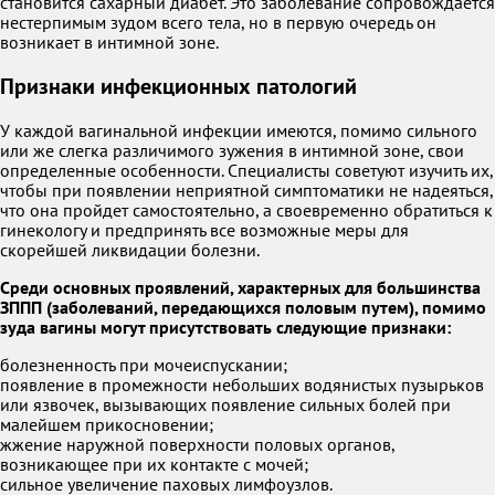
становится сахарный диабет. Это заболевание сопровождается
нестерпимым зудом всего тела, но в первую очередь он
возникает в интимной зоне.
Признаки инфекционных патологий
У каждой вагинальной инфекции имеются, помимо сильного
или же слегка различимого зужения в интимной зоне, свои
определенные особенности. Специалисты советуют изучить их,
чтобы при появлении неприятной симптоматики не надеяться,
что она пройдет самостоятельно, а своевременно обратиться к
гинекологу и предпринять все возможные меры для
скорейшей ликвидации болезни.
Среди основных проявлений, характерных для большинства
ЗППП (заболеваний, передающихся половым путем), помимо
зуда вагины могут присутствовать следующие признаки:
болезненность при мочеиспускании;
появление в промежности небольших водянистых пузырьков
или язвочек, вызывающих появление сильных болей при
малейшем прикосновении;
жжение наружной поверхности половых органов,
возникающее при их контакте с мочей;
сильное увеличение паховых лимфоузлов.