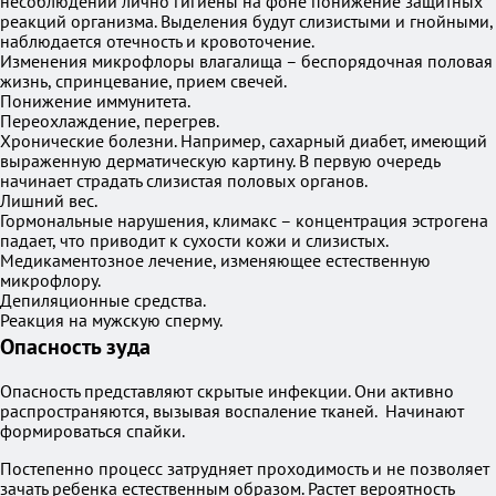
несоблюдении лично гигиены на фоне понижение защитных
реакций организма. Выделения будут слизистыми и гнойными,
наблюдается отечность и кровоточение.
Изменения микрофлоры влагалища – беспорядочная половая
жизнь, спринцевание, прием свечей.
Понижение иммунитета.
Переохлаждение, перегрев.
Хронические болезни. Например, сахарный диабет, имеющий
выраженную дерматическую картину. В первую очередь
начинает страдать слизистая половых органов.
Лишний вес.
Гормональные нарушения, климакс – концентрация эстрогена
падает, что приводит к сухости кожи и слизистых.
Медикаментозное лечение, изменяющее естественную
микрофлору.
Депиляционные средства.
Реакция на мужскую сперму.
Опасность зуда
Опасность представляют скрытые инфекции. Они активно
распространяются, вызывая воспаление тканей. Начинают
формироваться спайки.
Постепенно процесс затрудняет проходимость и не позволяет
зачать ребенка естественным образом. Растет вероятность