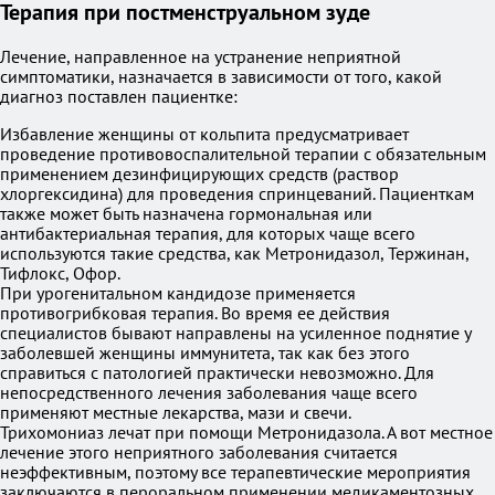
Терапия при постменструальном зуде
Лечение, направленное на устранение неприятной
симптоматики, назначается в зависимости от того, какой
диагноз поставлен пациентке:
Избавление женщины от кольпита предусматривает
проведение противовоспалительной терапии с обязательным
применением дезинфицирующих средств (раствор
хлоргексидина) для проведения спринцеваний. Пациенткам
также может быть назначена гормональная или
антибактериальная терапия, для которых чаще всего
используются такие средства, как Метронидазол, Тержинан,
Тифлокс, Офор.
При урогенитальном кандидозе применяется
противогрибковая терапия. Во время ее действия
специалистов бывают направлены на усиленное поднятие у
заболевшей женщины иммунитета, так как без этого
справиться с патологией практически невозможно. Для
непосредственного лечения заболевания чаще всего
применяют местные лекарства, мази и свечи.
Трихомониаз лечат при помощи Метронидазола. А вот местное
лечение этого неприятного заболевания считается
неэффективным, поэтому все терапевтические мероприятия
заключаются в пероральном применении медикаментозных