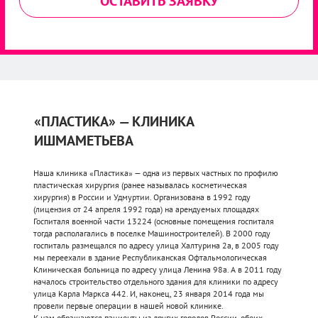
ОСТАВИТЬ ЗАЯВКУ
«ПЛАСТИКА» — КЛИНИКА
ИШМАМЕТЬЕВА
Наша клиника «Пластика» — одна из первых частных по профилю
пластическая хирургия (ранее называлась косметическая
хирургия) в России и Удмуртии. Организована в 1992 году
(лицензия от 24 апреля 1992 года) на арендуемых площадях
Госпиталя военной части 13224 (основные помещения госпиталя
тогда располагались в поселке Машиностроителей). В 2000 году
госпиталь размещался по адресу улица Халтурина 2а, в 2005 году
мы переехали в здание Республиканская Офтальмологическая
Клиническая больница по адресу улица Ленина 98а. А в 2011 году
началось строительство отдельного здания для клиники по адресу
улица Карла Маркса 442. И, наконец, 23 января 2014 года мы
провели первые операции в нашей новой клинике.
К нам обращаются пациенты из других городов России, обеих