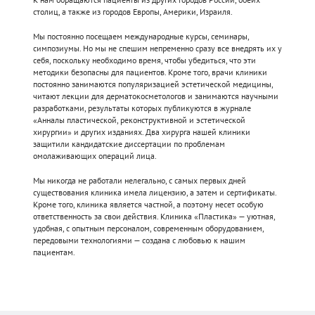
столиц, а также из городов Европы, Америки, Израиля.
Мы постоянно посещаем международные курсы, семинары,
симпозиумы. Но мы не спешим непременно сразу все внедрять их у
себя, поскольку необходимо время, чтобы убедиться, что эти
методики безопасны для пациентов. Кроме того, врачи клиники
постоянно занимаются популяризацией эстетической медицины,
читают лекции для дерматокосметологов и занимаются научными
разработками, результаты которых публикуются в журнале
«Анналы пластической, реконструктивной и эстетической
хирургии» и других изданиях. Два хирурга нашей клиники
защитили кандидатские диссертации по проблемам
омолаживающих операций лица.
Мы никогда не работали нелегально, с самых первых дней
существования клиника имела лицензию, а затем и сертификаты.
Кроме того, клиника является частной, а поэтому несет особую
ответственность за свои действия. Клиника «Пластика» — уютная,
удобная, с опытным персоналом, современным оборудованием,
передовыми технологиями — создана с любовью к нашим
пациентам.