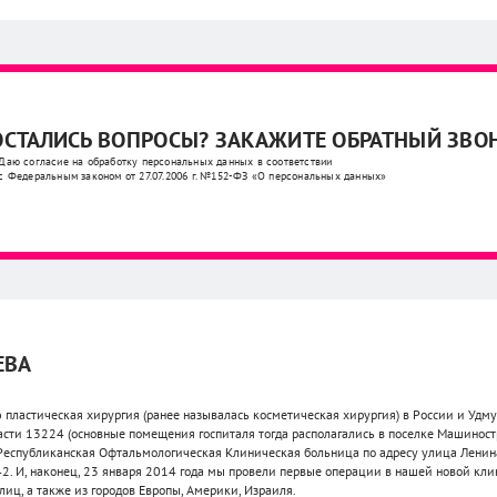
ОСТАЛИСЬ ВОПРОСЫ? ЗАКАЖИТЕ ОБРАТНЫЙ ЗВО
Даю согласие на обработку персональных данных в соответствии
с Федеральным законом от 27.07.2006 г. №152-ФЗ «О персональных данных»
ЕВА
пластическая хирургия (ранее называлась косметическая хирургия) в России и Удмур
асти 13224 (основные помещения госпиталя тогда располагались в поселке Машиностр
 Республиканская Офтальмологическая Клиническая больница по адресу улица Ленина 
42. И, наконец, 23 января 2014 года мы провели первые операции в нашей новой кли
лиц, а также из городов Европы, Америки, Израиля.