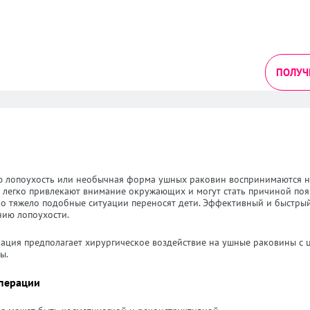
ПОЛУЧ
ю лопоухость или необычная форма ушных раковин воспринимаются н
 легко привлекают внимание окружающих и могут стать причиной появ
о тяжело подобные ситуации переносят дети. Эффективный и быстрый
нию лопоухости.
рация предполагает хирургическое воздействие на ушные раковины с 
ы.
перации