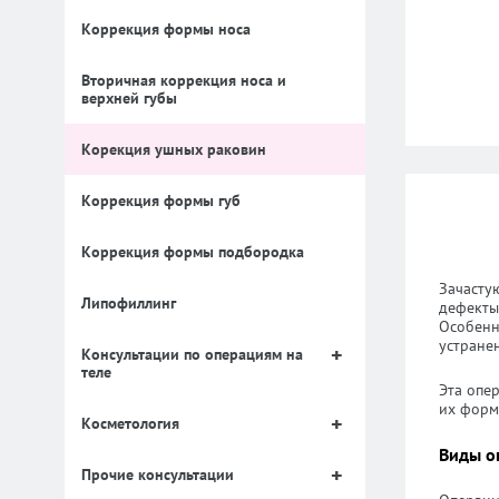
Коррекция формы носа
Вторичная коррекция носа и
верхней губы
Корекция ушных раковин
Коррекция формы губ
Коррекция формы подбородка
Зачасту
Липофиллинг
дефекты
Особенн
устране
Консультации по операциям на
теле
Эта опе
их форм
Косметология
Виды о
Прочие консультации