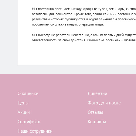
Мы постоянно посещаем международные курсы, семинары, симпози
безопасны для пациентов. Кроме того, врачи клиники постоянн
результаты которых публикуются в журнале «Анналы пластическо
проблемам омолаживающих операций лица.
Мы никогда не работали нелегально, с самых первых дней сущест
ответственность за свои действия. Клиника «Пластика» — уютна
О клинике
Лицензии
Цены
Фото до и после
Акции
Отзывы
Сертификат
Контакты
Наши сотрудники