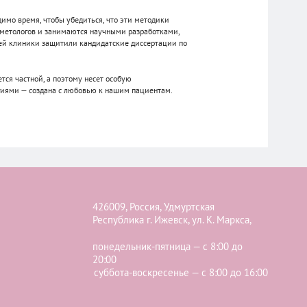
имо время, чтобы убедиться, что эти методики
сметологов и занимаются научными разработками,
шей клиники защитили кандидатские диссертации по
тся частной, а поэтому несет особую
огиями — создана с любовью к нашим пациентам.
426009, Россия, Удмуртская
Республика г. Ижевск, ул. К. Маркса,
понедельник-пятница — с 8:00 до
20:00
суббота-воскресенье — с 8:00 до 16:00