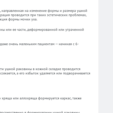
я, направленная на изменение формы и размера ушной
перация проводится при таких эстетических проблемах,
кция формы мочки уха.
ины или ее части, деформированной или утраченной
 даже очень маленьким пациентам — начиная с 6-
сти ушной раковины в кожной складке проводится
секается, а его избыток удаляется или подворачивается
 хряща или аллохряща формируется каркас, также
епосредственно в формировании ушной раковины.