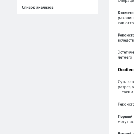
Операци
Список анализов
Космети
раковины
как отт
Реконст
вследст
Эстетич
летнего
Особен
Суть эс
разрез,
— таким
Реконст
Первый 
могут и
Второй 