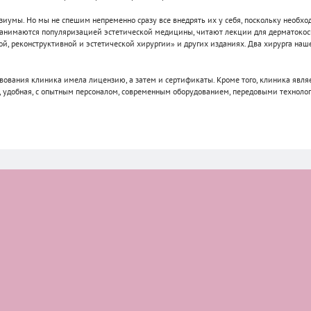
умы. Но мы не спешим непременно сразу все внедрять их у себя, поскольку необход
о занимаются популяризацией эстетической медицины, читают лекции для дерматоко
й, реконструктивной и эстетической хирургии» и других изданиях. Два хирурга на
вования клиника имела лицензию, а затем и сертификаты. Кроме того, клиника являе
я, удобная, с опытным персоналом, современным оборудованием, передовыми технол