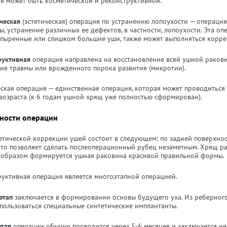
я может быть косметической и реконструктивной.
ческая
(эстетическая) операция по устранению лопоухости — операци
, устранение различных ее дефектов, в частности, лопоухости. Эта о
опыренные или слишком большие уши, также может выполняться корре
руктивная
операция направлена на восстановление всей ушной раков
вие травмы или врожденного порока развития (микротии).
еская операция — единственная операция, которая может проводиться
 возраста (к 6 годам ушной хрящ уже полностью сформирован).
ности операции
тетической коррекции ушей состоит в следующем: по задней поверхно
 что позволяет сделать послеоперационный рубец незаметным. Хрящ рас
 образом формируется ушная раковина красивой правильной формы.
руктивная операция является многоэтапной операцией.
этап
заключается в формировании основы будущего уха. Из реберного
спользоваться специальные синтетические имплантанты.
этап
операции обычно проводится через 5-6 месяцев и заключается н