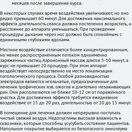
месяцев после завершения курса.
В некоторых случаях время воздействия увеличивают, но оно
редко превышает 60 минут. Для достижения максимального
эффекта длительность сеанса должна постепенно возрастать, а
расстояние до аппарата уменьшаться. При проведении
процедуры дыхание через нос должно быть спокойным, с
единичными глубокими вдохами.
Местное воздействие отличается более концентрированным,
но менее распространённым потоком одноименно
заряженных частиц. Аэроионный массаж длится 5-10 минут, а
курс не превышает 20 процедур. При этом аппарат
воздействует непосредственно на место локализации
патологического процесса. Особой разновидностью
электродов являются игольчатые, предназначенные для
лечения трофических язв, ожогов и длительно незаживающих
ран. Они располагаются не ближе 10-12 см от поражённого
участка. Для достижения эффекта требуется ежедневное
воздействие от 15 до 20 раз, длительностью от 10 до 15 минут.
В помещение для лечения должен непрерывно поступать
чистый свежий воздух. Недопустимы высокая влажность и
сквозняки, которые способны усугубить состояние пациентов.
Напольное покрытие выбирается из безопасного линолеума