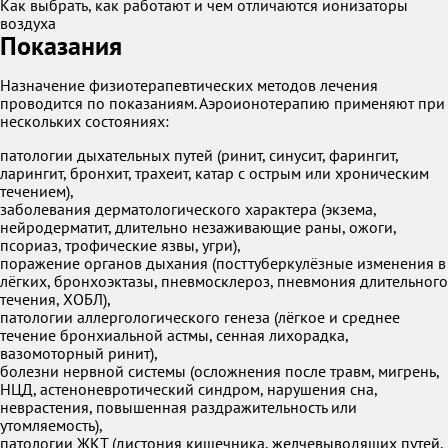
Как выбрать, как работают и чем отличаются ионизаторы
воздуха
Показания
Назначение физиотерапевтических методов лечения
проводится по показаниям. Аэроионотерапию применяют при
нескольких состояниях:
патологии дыхательных путей (ринит, синусит, фарингит,
ларингит, бронхит, трахеит, катар с острым или хроническим
течением),
заболевания дерматологического характера (экзема,
нейродерматит, длительно незаживающие раны, ожоги,
псориаз, трофические язвы, угри),
поражение органов дыхания (посттуберкулёзные изменения в
лёгких, бронхоэктазы, пневмосклероз, пневмония длительного
течения, ХОБЛ),
патологии аллергологического генеза (лёгкое и среднее
течение бронхиальной астмы, сенная лихорадка,
вазомоторный ринит),
болезни нервной системы (осложнения после травм, мигрень,
НЦД, астеноневротический синдром, нарушения сна,
неврастения, повышенная раздражительность или
утомляемость),
патологии ЖКТ (дистония кишечника, желчевыводящих путей,