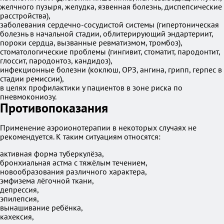
желчного пузыря, желудка, язвенная болезнь, диспепсические
расстройства),
заболевания сердечно-сосудистой системы (гипертоническая
болезнь в начальной стадии, облитерирующий эндартериит,
пороки сердца, вызванные ревматизмом, тромбоз),
стоматологические проблемы (гингивит, стоматит, пародонтит,
глоссит, пародонтоз, кандидоз),
инфекционные болезни (коклюш, ОРЗ, ангина, грипп, герпес в
стадии ремиссии),
в целях профилактики у пациентов в зоне риска по
пневмокониозу.
Противопоказания
Применение аэроионотерапии в некоторых случаях не
рекомендуется. К таким ситуациям относятся:
активная форма туберкулёза,
бронхиальная астма с тяжёлым течением,
новообразования различного характера,
эмфизема лёгочной ткани,
депрессия,
эпилепсия,
вынашивание ребёнка,
кахексия,