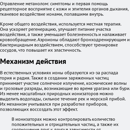
Отравление метанолом: симптомы и первая помощь
рецепторное восприятие с кожи и эпителия органов дыхания,
тканевое воздействие ионами, попавшими внутрь.
Кроме общего воздействия, используется местная терапия.
Она ускоряет регенерацию, улучшает питание участка
воздействия, а также уменьшает болезненность и налаживает
кровообращение. Аэроионы обладают бронходренирующим и
бактерицидным воздействием, способствуют тренировке
сосудов, что повышает их эластичность.
Механизм действия
В естественных условиях ионы образуются из-за распада
тория и радия. Также в создании заряженных частиц
принимает участие солнечное излучение, космические волны
и грозовые разряды, возникающие во время урагана или бури.
Из менее масштабных природных ионизаторов можно
выделить водопады, сильное течение рек и морской прибой.
Их механизм учитывался при разработке приборов,
позволяющих воссоздать этот эффект.
В ионизаторах можно контролировать количество
положительных и отрицательных частиц, а также их
соотношение друг к другу в зависимости от