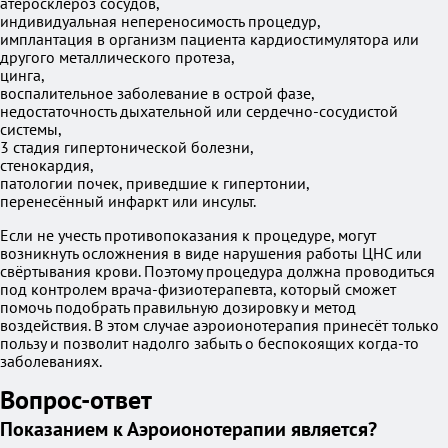
атеросклероз сосудов,
индивидуальная непереносимость процедур,
имплантация в организм пациента кардиостимулятора или
другого металлического протеза,
цинга,
воспалительное заболевание в острой фазе,
недостаточность дыхательной или сердечно-сосудистой
системы,
3 стадия гипертонической болезни,
стенокардия,
патологии почек, приведшие к гипертонии,
перенесённый инфаркт или инсульт.
Если не учесть противопоказания к процедуре, могут
возникнуть осложнения в виде нарушения работы ЦНС или
свёртывания крови. Поэтому процедура должна проводиться
под контролем врача-физиотерапевта, который сможет
помочь подобрать правильную дозировку и метод
воздействия. В этом случае аэроионотерапия принесёт только
пользу и позволит надолго забыть о беспокоящих когда-то
заболеваниях.
Вопрос-ответ
Показанием к Аэроионотерапии является?