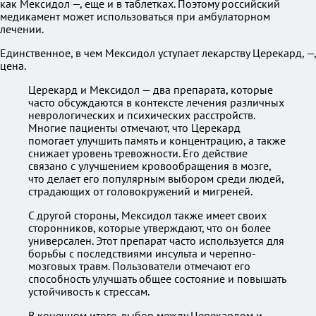
как Мексидол —, еще и в таблетках. Поэтому российский
медикамент может использоваться при амбулаторном
лечении.
Единственное, в чем Мексидол уступает лекарству Церекард, —,
цена.
Церекард и Мексидол — два препарата, которые
часто обсуждаются в контексте лечения различных
неврологических и психических расстройств.
Многие пациенты отмечают, что Церекард
помогает улучшить память и концентрацию, а также
снижает уровень тревожности. Его действие
связано с улучшением кровообращения в мозге,
что делает его популярным выбором среди людей,
страдающих от головокружений и мигреней.
С другой стороны, Мексидол также имеет своих
сторонников, которые утверждают, что он более
универсален. Этот препарат часто используется для
борьбы с последствиями инсульта и черепно-
мозговых травм. Пользователи отмечают его
способность улучшать общее состояние и повышать
устойчивость к стрессам.
В конечном итоге, выбор между Церекардом и