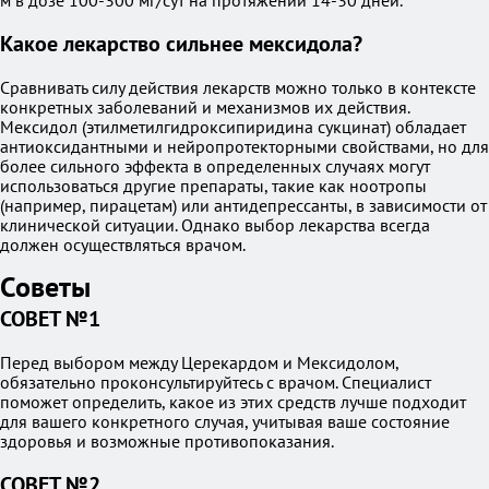
м в дозе 100-300 мг/сут на протяжении 14-30 дней.
Какое лекарство сильнее мексидола?
Сравнивать силу действия лекарств можно только в контексте
конкретных заболеваний и механизмов их действия.
Мексидол (этилметилгидроксипиридина сукцинат) обладает
антиоксидантными и нейропротекторными свойствами, но для
более сильного эффекта в определенных случаях могут
использоваться другие препараты, такие как ноотропы
(например, пирацетам) или антидепрессанты, в зависимости от
клинической ситуации. Однако выбор лекарства всегда
должен осуществляться врачом.
Советы
СОВЕТ №1
Перед выбором между Церекардом и Мексидолом,
обязательно проконсультируйтесь с врачом. Специалист
поможет определить, какое из этих средств лучше подходит
для вашего конкретного случая, учитывая ваше состояние
здоровья и возможные противопоказания.
СОВЕТ №2