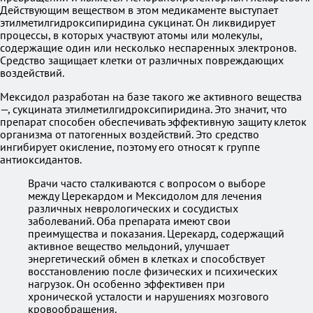
Действующим веществом в этом медикаменте выступает
этилметилгидроксипиридина сукцинат. Он ликвидирует
процессы, в которых участвуют атомы или молекулы,
содержащие один или несколько неспаренных электронов.
Средство защищает клетки от различных повреждающих
воздействий.
Мексидол разработан на базе такого же активного вещества
—, сукцината этилметилгидроксипиридина. Это значит, что
препарат способен обеспечивать эффективную защиту клеток
организма от патогенных воздействий. Это средство
ингибирует окисление, поэтому его относят к группе
антиоксидантов.
Врачи часто сталкиваются с вопросом о выборе
между Церекардом и Мексидолом для лечения
различных неврологических и сосудистых
заболеваний. Оба препарата имеют свои
преимущества и показания. Церекард, содержащий
активное вещество мельдоний, улучшает
энергетический обмен в клетках и способствует
восстановлению после физических и психических
нагрузок. Он особенно эффективен при
хронической усталости и нарушениях мозгового
кровообращения.