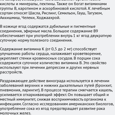
кислоты и минералы, пектины. Также он богат витаминами
группы В, каротином и аскорбиновой кислотой. К лечебным
сортам относят Шасла, Рислинг, Семильон, Гауш, Тагузюм,
Аккишмиш, Челеки, Ходжаахрой.
В кожице ягод содержатся дубильные и пигментные
соединения, эфирные масла. Большое содержание В9
обеспечивает при употреблении внутрь 1 кг ягод двукратную
суточную норму полезного соединения.
Содержание витамина К (от 0,5 до 2 мг) способствует
улучшению работы сердца, налаживает кроветворение,
укрепляет стенки кровеносных сосудов. В порции сока
содержится суточное количество витамина В. Это свойство
используют при лечении депрессии и других нервных
расстройств.
Раздражающее действие винограда используется в лечении
заболеваний верхних и нижних дыхательных путей (бронхит,
пневмония, ларингит). В процессе терапии смягчается кашель,
усиливается отхаркивающий эффект. Он повышает общий и
местный иммунитет, снижая восприимчивость организма к
инфекциям. Согласно исследованиям американских биологов,
употребление сока из ягод предотвращает развитие рака
молочных желез.