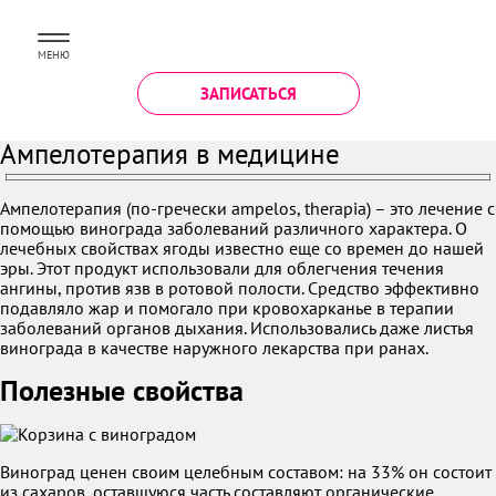
МЕНЮ
ЗАПИСАТЬСЯ
Ампелотерапия в медицине
Ампелотерапия (по-гречески ampelos, therapia) – это лечение с
помощью винограда заболеваний различного характера. О
лечебных свойствах ягоды известно еще со времен до нашей
эры. Этот продукт использовали для облегчения течения
ангины, против язв в ротовой полости. Средство эффективно
подавляло жар и помогало при кровохарканье в терапии
заболеваний органов дыхания. Использовались даже листья
винограда в качестве наружного лекарства при ранах.
Полезные свойства
Виноград ценен своим целебным составом: на 33% он состоит
из сахаров, оставшуюся часть составляют органические