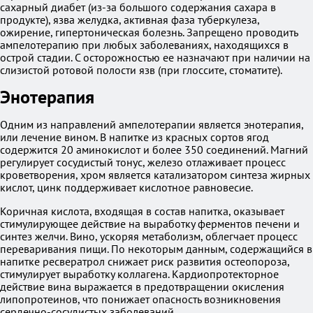
сахарный диабет (из-за большого содержания сахара в
продукте), язва желудка, активная фаза туберкулеза,
ожирение, гипертоническая болезнь. Запрещено проводить
ампелотерапию при любых заболеваниях, находящихся в
острой стадии. С осторожностью ее назначают при наличии на
слизистой ротовой полости язв (при глоссите, стоматите).
Энотерапия
Одним из направлений ампелотерапии является энотерапия,
или лечение вином. В напитке из красных сортов ягод
содержится 20 аминокислот и более 350 соединений. Магний
регулирует сосудистый тонус, железо отлаживает процесс
кроветворения, хром является катализатором синтеза жирных
кислот, цинк поддерживает кислотное равновесие.
Коричная кислота, входящая в состав напитка, оказывает
стимулирующее действие на выработку ферментов печени и
синтез желчи. Вино, ускоряя метаболизм, облегчает процесс
переваривания пищи. По некоторым данным, содержащийся в
напитке ресвератрол снижает риск развития остеопороза,
стимулирует выработку коллагена. Кардиопротекторное
действие вина выражается в предотвращении окисления
липопротеинов, что понижает опасность возникновения
сердечно-сосудистых заболеваний.