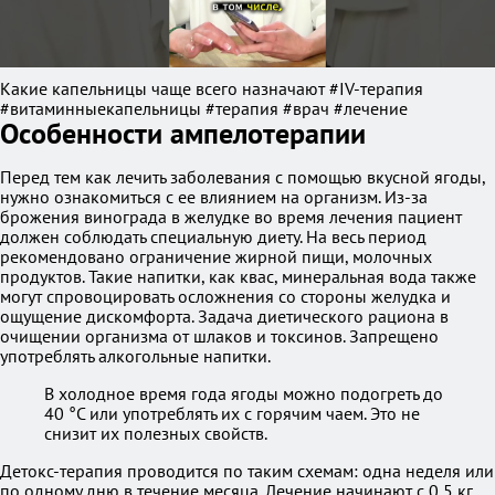
Какие капельницы чаще всего назначают #IV-терапия
#витаминныекапельницы #терапия #врач #лечение
Особенности ампелотерапии
Перед тем как лечить заболевания с помощью вкусной ягоды,
нужно ознакомиться с ее влиянием на организм. Из-за
брожения винограда в желудке во время лечения пациент
должен соблюдать специальную диету. На весь период
рекомендовано ограничение жирной пищи, молочных
продуктов. Такие напитки, как квас, минеральная вода также
могут спровоцировать осложнения со стороны желудка и
ощущение дискомфорта. Задача диетического рациона в
очищении организма от шлаков и токсинов. Запрещено
употреблять алкогольные напитки.
В холодное время года ягоды можно подогреть до
40 °С или употреблять их с горячим чаем. Это не
снизит их полезных свойств.
Детокс-терапия проводится по таким схемам: одна неделя или
по одному дню в течение месяца. Лечение начинают с 0,5 кг,