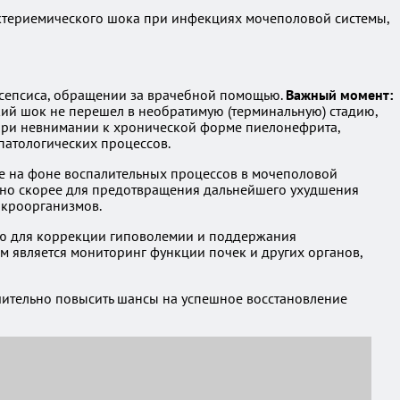
бактериемического шока при инфекциях мочеполовой системы,
осепсиса, обращении за врачебной помощью.
Важный момент:
кий шок не перешел в необратимую (терминальную) стадию,
 при невнимании к хронической форме пиелонефрита,
патологических процессов.
е на фоне воспалительных процессов в мочеполовой
ожно скорее для предотвращения дальнейшего ухудшения
икроорганизмов.
ию для коррекции гиповолемии и поддержания
м является мониторинг функции почек и других органов,
чительно повысить шансы на успешное восстановление