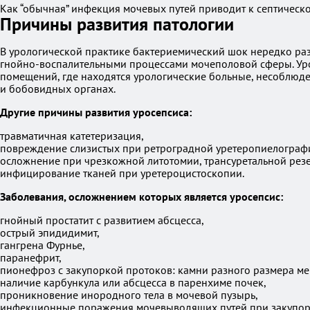
Как “обычная” инфекция мочевых путей приводит к септическ
Причины развития патологии
В урологической практике бактериемический шок нередко ра
гнойно-воспалительными процессами мочеполовой сферы. Уро
помещений, где находятся урологические больные, несоблюде
и бобовидных органах.
Другие причины развития уросепсиса:
травматичная катетеризация,
повреждение слизистых при ретроградной уретеропиелограф
осложнение при чрезкожной литотомии, трансуретальной резе
инфицирование тканей при уретероцистоскопии.
Заболевания, осложнением которых является уросепсис:
гнойный простатит с развитием абсцесса,
острый эпидидимит,
гангрена Фурнье,
паранефрит,
пионефроз с закупоркой протоков: камни разного размера ме
наличие карбункула или абсцесса в паренхиме почек,
проникновение инородного тела в мочевой пузырь,
инфекционные поражения мочевыводящих путей при закупор