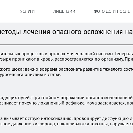
УСЛУГИ
ЛИЦЕНЗИИ
ФОТО ДО И ПОСЛЕ
методы лечения опасного осложнения на
ительных процессов в органах мочеполовой системы. Генерал
узыря проникают в кровь, распространяются по организму. При
ского шока: важно вовремя распознать развитие тяжелого сос
уросепсиса описаны в статье.
водящих путей. При гнойном поражении органов мочеполовой
возникает почечно-лоханочный рефлюкс, моча застаивается, п
 вызывает острую интоксикацию, провоцирует дисфункцию лег
ьное давление кислорода, накапливаются токсины, нарушаетс