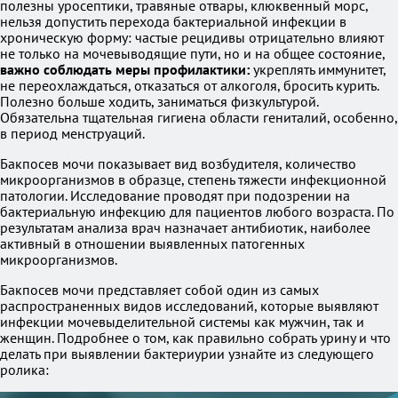
полезны уросептики, травяные отвары, клюквенный морс,
нельзя допустить перехода бактериальной инфекции в
хроническую форму: частые рецидивы отрицательно влияют
не только на мочевыводящие пути, но и на общее состояние,
важно соблюдать меры профилактики:
укреплять иммунитет,
не переохлаждаться, отказаться от алкоголя, бросить курить.
Полезно больше ходить, заниматься физкультурой.
Обязательна тщательная гигиена области гениталий, особенно,
в период менструаций.
Бакпосев мочи показывает вид возбудителя, количество
микроорганизмов в образце, степень тяжести инфекционной
патологии. Исследование проводят при подозрении на
бактериальную инфекцию для пациентов любого возраста. По
результатам анализа врач назначает антибиотик, наиболее
активный в отношении выявленных патогенных
микроорганизмов.
Бакпосев мочи представляет собой один из самых
распространенных видов исследований, которые выявляют
инфекции мочевыделительной системы как мужчин, так и
женщин. Подробнее о том, как правильно собрать урину и что
делать при выявлении бактериурии узнайте из следующего
ролика: