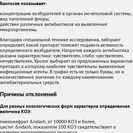
Бакпосев показывает:
концентрацию возбудителей в органах мочеполовой системы,
вид патогенной флоры,
действие различных антибиотиков на выявленные
микроорганизмы.
Благодаря специальной технике исследования, лаборант
определяет, какой препарат поможет подавить активность
определенного возбудителя. Напротив каждого антибиотика
указана характеристика: чувствителен, слабо чувствителен,
нечувствителен. Уролог выбирает из предложенных вариантов
препарат, к которому наиболее чувствительны выявленные
инфекционные агенты. В графах есть не только буквы, но и
количественное значение по каждому наименованию
антибактериальных средств.
Причины отклонений
Для разных нозологических форм характерна определенная
величина КОЭ:
пиелонефрит &ndash, от 10000 КОЭ и более,
цистит &ndash, показатели 100 КОЭ свидетельствуют о
развитии воспалительного процесса,