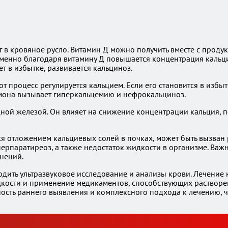
т в кровяное русло. Витамин Д можно получить вместе с проду
Именно благодаря витамину Д повышается концентрация кальция
т в избытке, развивается кальциноз.
роцесс регулируется кальцием. Если его становится в избытке
ормона вызывает гиперкальцемию и нефрокальциноз.
ной железой. Он влияет на снижение концентрации кальция, п
ся отложением кальциевых солей в почках, может быть вызва
перпаратиреоз, а также недостаток жидкости в организме. Важ
нений.
дить ультразвуковое исследование и анализы крови. Лечение 
кости и применение медикаментов, способствующих растворен
ость раннего выявления и комплексного подхода к лечению, ч