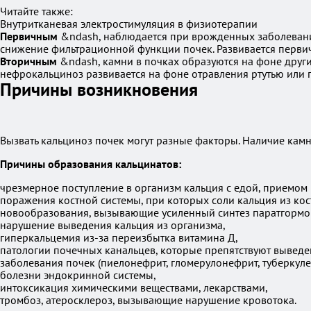
Читайте также:
Внутритканевая электростимуляция в физиотерапии
Первичным
&ndash, наблюдается при врожденных заболевания
снижение фильтрационной функции почек. Развивается перви
Вторичным
&ndash, камни в почках образуются на фоне друг
нефрокальциноз развивается на фоне отравления ртутью или п
Причины возникновения
Вызвать кальциноз почек могут разные факторы. Наличие камн
Причины образования кальцинатов:
чрезмерное поступление в организм кальция с едой, приемом
поражения костной системы, при которых соли кальция из кост
новообразования, вызывающие усиленный синтез паратгормо
нарушение выведения кальция из организма,
гиперкальцемия из-за переизбытка витамина Д,
патологии почечных канальцев, которые препятствуют выведе
заболевания почек (пиелонефрит, гломерулонефрит, туберкулез
болезни эндокринной системы,
интоксикация химическими веществами, лекарствами,
тромбоз, атеросклероз, вызывающие нарушение кровотока.