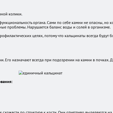
чной колики.
 функциональность органа. Сами по себе камни не опасны, но 
ные проблемы. Нарушается баланс воды и солей в организме.
профилактических целях, потому что кальцинаты всегда будут 
и. Его назначают всегда при подозрении на камни в почках. 
ования:
их схожести по структуре к кости. Они отчетливо выделяются 