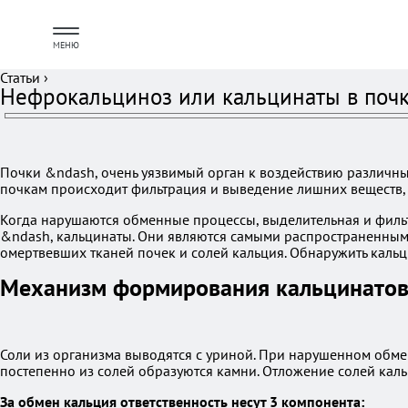
МЕНЮ
Статьи
›
Нефрокальциноз или кальцинаты в почк
Почки &ndash, очень уязвимый орган к воздействию различны
почкам происходит фильтрация и выведение лишних веществ,
Когда нарушаются обменные процессы, выделительная и фильт
&ndash, кальцинаты. Они являются самыми распространенным
омертвевших тканей почек и солей кальция. Обнаружить кальци
Механизм формирования кальцинато
Соли из организма выводятся с уриной. При нарушенном обмен
постепенно из солей образуются камни. Отложение солей кал
За обмен кальция ответственность несут 3 компонента: