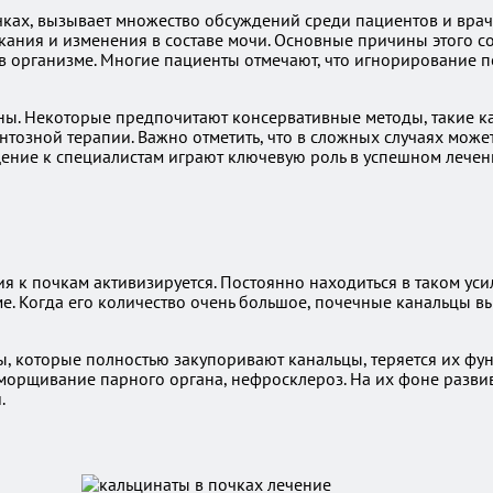
ках, вызывает множество обсуждений среди пациентов и врач
скания и изменения в составе мочи. Основные причины этого 
 в организме. Многие пациенты отмечают, что игнорирование 
азны. Некоторые предпочитают консервативные методы, такие 
нтозной терапии. Важно отметить, что в сложных случаях може
ение к специалистам играют ключевую роль в успешном лече
 к почкам активизируется. Постоянно находиться в таком уси
е. Когда его количество очень большое, почечные канальцы в
, которые полностью закупоривают канальцы, теряется их фун
сморщивание парного органа, нефросклероз. На их фоне разви
.