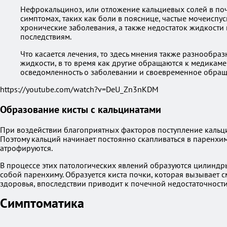
Нефрокальциноз, или отложение кальциевых солей в поч
симптомах, таких как боли в пояснице, частые мочеиспу
хронические заболевания, а также недостаток жидкости
последствиям.
Что касается лечения, то здесь мнения также разнообр
жидкости, в то время как другие обращаются к медикаме
осведомленность о заболевании и своевременное обращ
https://youtube.com/watch?v=DeU_Zn3nKDM
Образование кисты с кальцинатами
При воздействии благоприятных факторов поступление кальция
Поэтому кальций начинает постоянно скапливаться в паренхим
атрофируются.
В процессе этих патологических явлений образуются цилиндры
собой паренхиму. Образуется киста почки, которая вызывает 
здоровья, впоследствии приводит к почечной недостаточности
Симптоматика