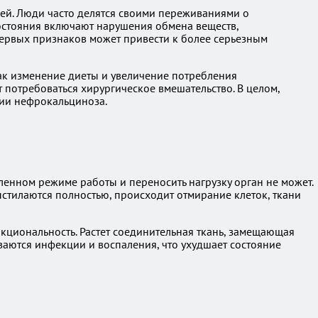
ей. Люди часто делятся своими переживаниями о
состояния включают нарушения обмена веществ,
первых признаков может привести к более серьезным
как изменение диеты и увеличение потребления
т потребоваться хирургическое вмешательство. В целом,
нии нефрокальциноза.
ленном режиме работы и переносить нагрузку орган не может.
ыстилаются полностью, происходит отмирание клеток, ткани
кциональность. Растет соединительная ткань, замещающая
ваются инфекции и воспаления, что ухудшает состояние