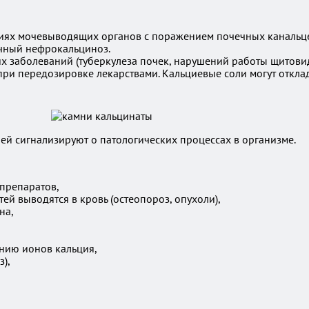
х мочевыводящих органов с поражением почечных канальцев.
чный нефрокальциноз.
их заболеваний (туберкулеза почек, нарушений работы щитов
ри передозировке лекарствами. Кальциевые соли могут отклад
ей сигнализируют о патологических процессах в организме.
 препаратов,
ей выводятся в кровь (остеопороз, опухоли),
на,
нию ионов кальция,
),