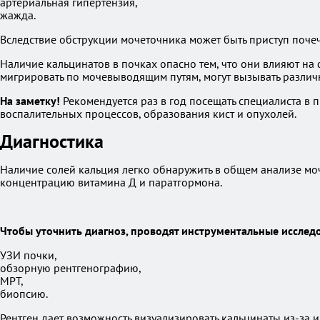
артериальная гипертензия,
жажда.
Вследствие обструкции мочеточника может быть приступ поче
Наличие кальцинатов в почках опасно тем, что они влияют на
мигрировать по мочевыводящим путям, могут вызывать различ
На заметку!
Рекомендуется раз в год посещать специалиста в 
воспалительных процессов, образования кист и опухолей.
Диагностика
Наличие солей кальция легко обнаружить в общем анализе моч
концентрацию витамина Д и паратгормона.
Чтобы уточнить диагноз, проводят инструментальные исслед
УЗИ почки,
обзорную рентгенографию,
МРТ,
биопсию.
Рентген дает возможность визуализировать кальцинаты из-за 