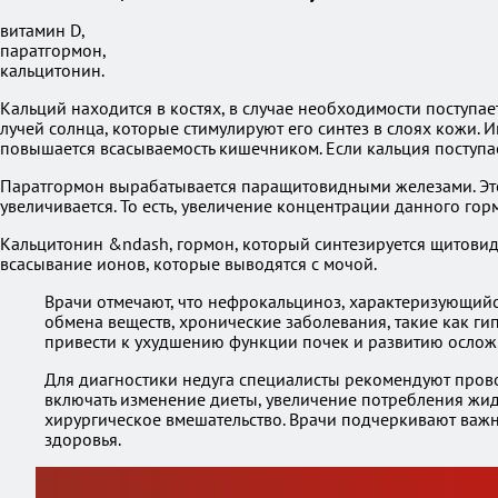
витамин D,
паратгормон,
кальцитонин.
Кальций находится в костях, в случае необходимости поступае
лучей солнца, которые стимулируют его синтез в слоях кожи. 
повышается всасываемость кишечником. Если кальция поступае
Паратгормон вырабатывается паращитовидными железами. Этот п
увеличивается. То есть, увеличение концентрации данного г
Кальцитонин &ndash, гормон, который синтезируется щитовид
всасывание ионов, которые выводятся с мочой.
Врачи отмечают, что нефрокальциноз, характеризующий
обмена веществ, хронические заболевания, такие как ги
привести к ухудшению функции почек и развитию ослож
Для диагностики недуга специалисты рекомендуют прово
включать изменение диеты, увеличение потребления жид
хирургическое вмешательство. Врачи подчеркивают важн
здоровья.