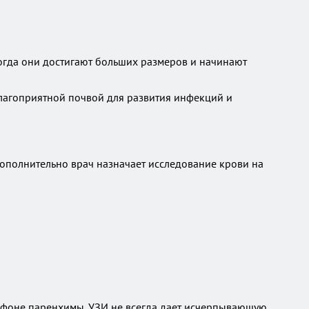
когда они достигают больших размеров и начинают
благоприятной почвой для развития инфекций и
Дополнительно врач назначает исследование крови на
на фоне паренхимы. УЗИ не всегда дает исчерпывающую