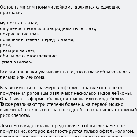
Основными симптомами лейкомы являются следующие
признаки:
мутность в глазах,
ощущения песка или инородных тел в глазу,
покраснение глаз,
появление пелены перед глазами,
рези,
реакция на свет,
обильное слезоотделение,
туман в глазах.
Все эти признаки указывают на то, что в глазу образовалось
бельмо или лейкома.
В зависимости от размеров и формы, а также от степени
помутнения роговицы различают несколько видов лейкомы.
Она бывает в форме облака, пятнышка или в виде бельма.
Также различают три степени болезни, на первой можно
вылечить болезнь, а вот на последней – сохраняется огромный
риск слепоты.
Лейкома в виде облака представляет собой еле заметное
помутнение, которое диагностируется только офтальмологом,
влияет на зрение, но человек с таким диагнозом вполне