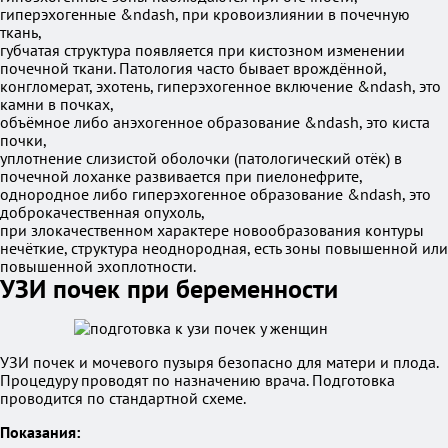
гиперэхогенные &ndash, при кровоизлиянии в почечную
ткань,
губчатая структура появляется при кистозном изменении
почечной ткани. Патология часто бывает врождённой,
конгломерат, эхотень, гиперэхогенное включение &ndash, это
камни в почках,
объёмное либо анэхогенное образование &ndash, это киста
почки,
уплотнение слизистой оболочки (патологический отёк) в
почечной лоханке развивается при пиелонефрите,
однородное либо гиперэхогенное образование &ndash, это
доброкачественная опухоль,
при злокачественном характере новообразования контуры
нечёткие, структура неоднородная, есть зоны повышенной или
повышенной эхоплотности.
УЗИ почек при беременности
УЗИ почек и мочевого пузыря безопасно для матери и плода.
Процедуру проводят по назначению врача. Подготовка
проводится по стандартной схеме.
Показания: