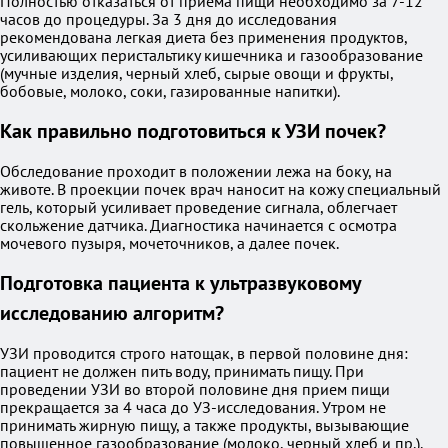
Полностью отказаться от приема пищи необходимо за 7-12
часов до процедуры. За 3 дня до исследования
рекомендована легкая диета без применения продуктов,
усиливающих перистальтику кишечника и газообразование
(мучные изделия, черный хлеб, сырые овощи и фрукты,
бобовые, молоко, соки, газированные напитки).
Как правильно подготовиться к УЗИ почек?
Обследование проходит в положении лежа на боку, на
животе. В проекции почек врач наносит на кожу специальный
гель, который усиливает проведение сигнала, облегчает
скольжение датчика. Диагностика начинается с осмотра
мочевого пузыря, мочеточников, а далее почек.
Подготовка пациента к ультразвуковому
исследованию алгоритм?
УЗИ проводится строго натощак, в первой половине дня:
пациент не должен пить воду, принимать пищу. При
проведении УЗИ во второй половине дня прием пищи
прекращается за 4 часа до УЗ-исследования. Утром не
принимать жирную пищу, а также продукты, вызывающие
повышенное газообразование (молоко, черный хлеб и пр.).