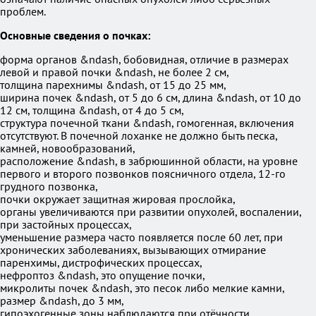
проблем.
Основные сведения о почках:
форма органов &ndash, бобовидная, отличие в размерах
левой и правой почки &ndash, не более 2 см,
толщина парехнимы &ndash, от 15 до 25 мм,
ширина почек &ndash, от 5 до 6 см, длина &ndash, от 10 до
12 см, толщина &ndash, от 4 до 5 см,
структура почечной ткани &ndash, гомогенная, включения
отсутствуют. В почечной лоханке не должно быть песка,
камней, новообразований,
расположение &ndash, в забрюшинной области, на уровне
первого и второго позвонков поясничного отдела, 12-го
грудного позвонка,
почки окружает защитная жировая прослойка,
органы увеличиваются при развитии опухолей, воспалении,
при застойных процессах,
уменьшение размера часто появляется после 60 лет, при
хронических заболеваниях, вызывающих отмирание
паренхимы, дистрофических процессах,
нефроптоз &ndash, это опущение почки,
микролиты почек &ndash, это песок либо мелкие камни,
размер &ndash, до 3 мм,
гипоэхогенные зоны наблюдаются при отёчности,