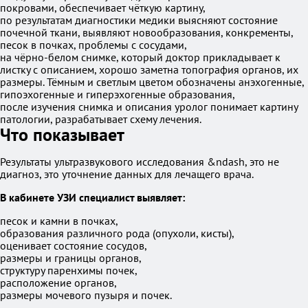
покровами, обеспечивает чёткую картину,
по результатам диагностики медики выясняют состояние
почечной ткани, выявляют новообразования, конкременты,
песок в почках, проблемы с сосудами,
на чёрно-белом снимке, который доктор прикладывает к
листку с описанием, хорошо заметна топография органов, их
размеры. Тёмным и светлым цветом обозначены анэхогенные,
гипоэхогенные и гиперэхогенные образования,
после изучения снимка и описания уролог понимает картину
патологии, разрабатывает схему лечения.
Что показывает
Результаты ультразвукового исследования &ndash, это не
диагноз, это уточнение данных для лечащего врача.
В кабинете УЗИ специалист выявляет:
песок и камни в почках,
образования различного рода (опухоли, кисты),
оценивает состояние сосудов,
размеры и границы органов,
структуру паренхимы почек,
расположение органов,
размеры мочевого пузыря и почек.