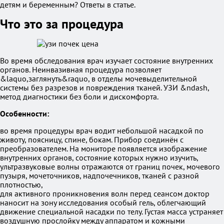
детям и беременным? Ответы в статье.
Что это за процедура
Во время обследования врач изучает состояние внутренних
органов. Неинвазивная процедура позволяет
&laquo,заглянуть&raquo, в отделы мочевыделительной
системы без разрезов и повреждения тканей. УЗИ &ndash,
метод диагностики без боли и дискомфорта.
Особенности:
во время процедуры врач водит небольшой насадкой по
животу, поясницу, спине, бокам. Прибор соединён с
преобразователем. На мониторе появляется изображение
внутренних органов, состояние которых нужно изучить,
ультразвуковые волны отражаются от границ почек, мочевого
пузыря, мочеточников, надпочечников, тканей с разной
плотностью,
для активного проникновения волн перед сеансом доктор
наносит на зону исследования особый гель, облегчающий
движение специальной насадки по телу. Густая масса устраняет
воздушную прослойку между аппаратом и кожными