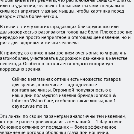
Чтобы видеть те предметы, что расположены слишком близко
или на удалении, человек с больными глазами специально
сильнее напрягает глазные мышцы, чтобы картинка перед
взором стала более четкой.
В связи с этим у многих страдающих близорукостью или
дальнозоркостью развиваются головные боли. Плохое зрение
нередко не просто неприятное и отягощающее явление, но и
риск для здоровья и жизни человека.
К примеру, со сниженным зрением очень опасно управлять
автомобилем, участвовать в дорожном движении в качестве
пешехода. Особенно это касается тех, кто игнорирует
коррекцию зрения.
Сейчас в магазинах оптики есть множество товаров
для зрения, в том числе — однодневные
контактные линзы. Огромной популярностью в
наши дни пользуются изделия бренда Johnson &
Johnson Vision Care, особенно такие линзы, как 1
day acuvue moist.
Эти линзы по своим параметрам аналогичны тем изделиям,
которые ранее производились компанией — 1 day acuvue.
Основное отличие от последних — более эффективное
увлажнение роговой оболочки глаза при ношении.