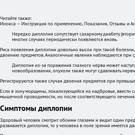
Читайте также:
Инокса — Инструкция по применению, Показания, Отзывы и А
Нередко диплопия сопутствует сахарному диабету (втор
многих случаях периодически появляются вновь.
Риск появления диплопии довольно высок при такой болезни, 
двоению предметов. Аналогичные явления наблюдаются при с
Диплопия из-за поражения глазного нерва может наступ
новообразования, опухоли также могут сдавливать нерв
Регистрируются также случаи двоения предметов при превыш
Если в зону морщины, локализующейся на надбровье, ввести 
мышечной проводимости, но после соответствующего лечения 
Симптомы диплопии
Здоровый человек смотрит обоими глазами и видит один предме
развивается диплопия, то у человека в поле зрения имеется 