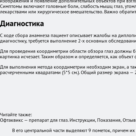
изображения и появление дополнительных объектов при взгля
Симптомы включают головные боли, слабость мышц глаз, утомл
лекарствами или хирургическое вмешательство. Важно обрати
Диагностика
С ходе сбора анамнеза пациент описывает жалобы на диплопи
диагностику, требуется выполнение 2-х основных обследова
Для проведения коордиметрии области обзора глаз должны б
картинка исчезает. Таким образом и определяется, как объект
Для выполнения метода коордиметрии необходим экран, а такж
расчерченными квадратами (5*5 см.). Общий размер экрана — 2
Читайте также:
Офтаквикс — препарат для глаз. Инструкции, Показания, Отзы
В его центральной части выделяют 9 пометок, причем и