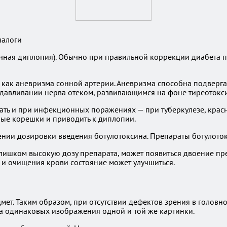
налоги
ичная диплопия). Обычно при правильной коррекции диабета п
как аневризма сонной артерии. Аневризма способна подвергат
давливании нерва отеком, развивающимся на фоне тиреотокси
ать и при инфекционных поражениях — при туберкулезе, красн
ные корешки и приводить к диплопии.
ении дозировки введения ботулотоксина. Препараты ботулото
слишком высокую дозу препарата, может появиться двоение пр
и очищения крови состояние может улучшиться.
т. Таким образом, при отсутствии дефектов зрения в головном
два одинаковых изображения одной и той же картинки.