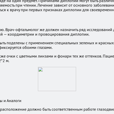
де на один предмет. Причинами диплопии могут быть различны
яемость при чтении. Лечение зависит от основного заболеван
ться к врачу при первых признаках диплопии для своевременн
ю. Врач-офтальмолог же должен назначить ряд исследований 
ний — коордиметрии и провоцирования диплопии.
ыть поделены с применением специальных зеленых и красных 
 фиксируется обоими глазами.
е очки с цветными линзами и фонари тех же оттенков. Пациен
*2 м.
вы и Аналоги
х расположение должно быть соответственным работе глазодв