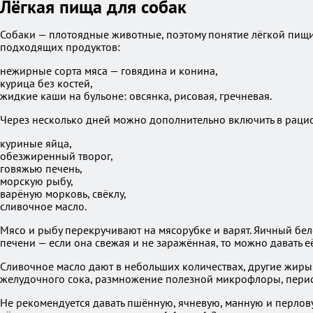
Лёгкая пища для собак
Собаки — плотоядные животные, поэтому понятие лёгкой пищи 
подходящих продуктов:
нежирные сорта мяса — говядина и конина,
курица без костей,
жидкие каши на бульоне: овсянка, рисовая, гречневая.
Через несколько дней можно дополнительно включить в раци
куриные яйца,
обезжиренный творог,
говяжью печень,
морскую рыбу,
варёную морковь, свёклу,
сливочное масло.
Мясо и рыбу перекручивают на мясорубке и варят. Яичный бело
печени — если она свежая и не заражённая, то можно давать е
Сливочное масло дают в небольших количествах, другие жиры
желудочного сока, размножение полезной микрофлоры, перис
Не рекомендуется давать пшённую, ячневую, манную и перлову