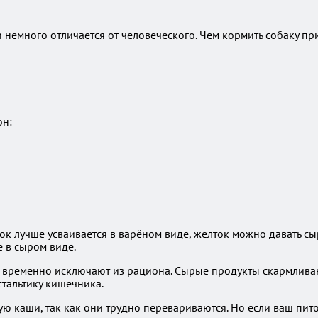
немного отличается от человеческого. Чем кормить собаку при
он:
к лучше усваивается в варёном виде, желток можно давать сыры
ё в сыром виде.
 временно исключают из рациона. Сырые продукты скармливаю
тальтику кишечника.
ю каши, так как они трудно перевариваются. Но если ваш пит