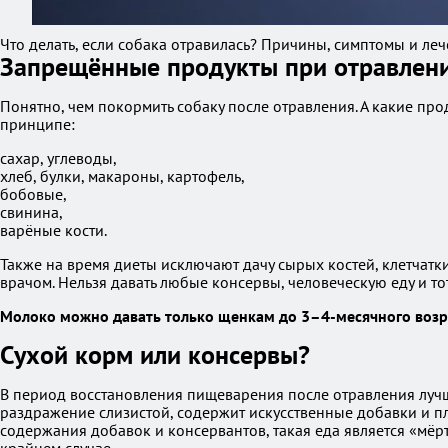
Что делать, если собака отравилась? Причины, симптомы и ле
Запрещённые продукты при отравлен
Понятно, чем покормить собаку после отравления. А какие про
принципе:
сахар, углеводы,
хлеб, булки, макароны, картофель,
бобовые,
свинина,
варёные кости.
Также на время диеты исключают дачу сырых костей, клетчат
врачом. Нельзя давать любые консервы, человеческую еду и то
Молоко можно давать только щенкам до 3–4-месячного возр
Сухой корм или консервы?
В период восстановления пищеварения после отравления лучш
раздражение слизистой, содержит искусственные добавки и п
содержания добавок и консервантов, такая еда является «мёр