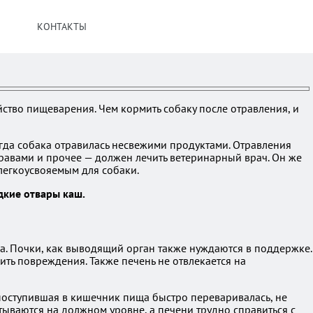
КОНТАКТЫ
йство пищеварения. Чем кормить собаку после отравления, и
гда собака отравилась несвежими продуктами. Отравления
авами и прочее — должен лечить ветеринарный врач. Он же
легкоусвояемым для собаки.
дкие отвары каш.
а. Почки, как выводящий орган также нуждаются в поддержке.
ить повреждения. Также печень не отвлекается на
 поступившая в кишечник пища быстро переваривалась, не
ываются на должном уровне, а печени трудно справиться с