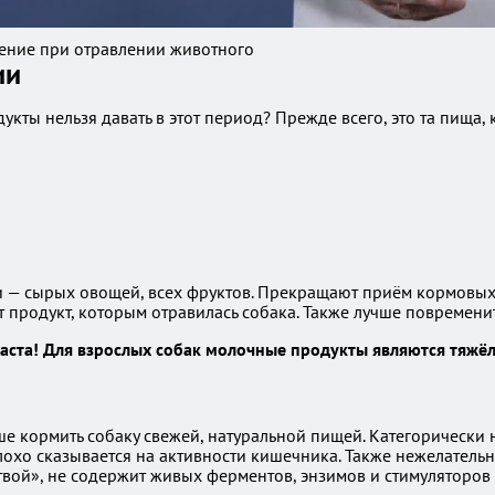
чение при отравлении животного
ии
дукты нельзя давать в этот период? Прежде всего, это та пищ
ки — сырых овощей, всех фруктов. Прекращают приём кормовы
т продукт, которым отравилась собака. Также лучше повременит
аста! Для взрослых собак молочные продукты являются тяжё
е кормить собаку свежей, натуральной пищей. Категорически 
лохо сказывается на активности кишечника. Также нежелатель
твой», не содержит живых ферментов, энзимов и стимуляторов