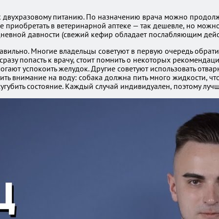
к двухразовому питанию. По назначению врача можно продолж
приобретать в ветеринарной аптеке — так дешевле, но можно 
невной давности (свежий кефир обладает послабляющим дейс
авильно. Многие владельцы советуют в первую очередь обрати
 сразу попасть к врачу, стоит помнить о некоторых рекоменда
могают успокоить желудок. Другие советуют использовать отва
тить внимание на воду: собака должна пить много жидкости, ч
угубить состояние. Каждый случай индивидуален, поэтому лучш