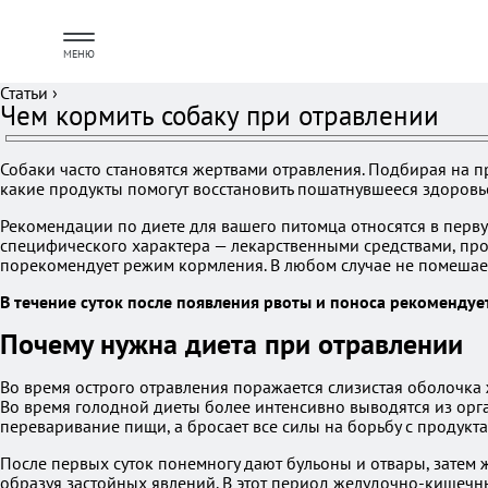
МЕНЮ
Статьи
›
Чем кормить собаку при отравлении
Собаки часто становятся жертвами отравления. Подбирая на пр
какие продукты помогут восстановить пошатнувшееся здоровь
Рекомендации по диете для вашего питомца относятся в перву
специфического характера — лекарственными средствами, про
порекомендует режим кормления. В любом случае не помешает
В течение суток после появления рвоты и поноса рекомендуе
Почему нужна диета при отравлении
Во время острого отравления поражается слизистая оболочка 
Во время голодной диеты более интенсивно выводятся из орган
переваривание пищи, а бросает все силы на борьбу с продукт
После первых суток понемногу дают бульоны и отвары, затем
образуя застойных явлений. В этот период желудочно-кишечны