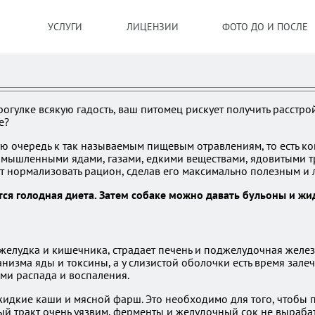
УСЛУГИ
ЛИЦЕНЗИИ
ФОТО ДО И ПОСЛЕ
огулке всякую гадость, ваш питомец рискует получить расстро
е?
ю очередь к так называемым пищевым отравлениям, то есть ко
мышленными ядами, газами, едкими веществами, ядовитыми тр
 нормализовать рацион, сделав его максимально полезным и 
тся голодная диета. Затем собаке можно давать бульоны и жи
желудка и кишечника, страдает печень и поджелудочная желез
изма яды и токсины, а у слизистой оболочки есть время залеч
ами распада и воспаления.
 жидкие каши и мясной фарш. Это необходимо для того, чтобы
й тракт очень уязвим, ферменты и желудочный сок не вырабат