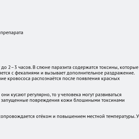
 препарата
 до 2–3 часов. В слюне паразита содержатся токсины, которые
яется с фекалиями и вызывает дополнительное раздражение.
ение кровососа распознаётся после появления красных
они кусают регулярно, то у человека могут развиваться
ные запущенные повреждения кожи блошиными токсинами
 сопровождается отёком и повышением местной температуры. У