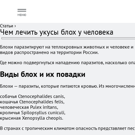
МЕНЮ
Статьи
›
Чем лечить укусы блох у человека
Блохи паразитируют на теплокровных животных и человеке и 
видов распространено на территории России.
Где можно подвергнуться нападению паразитов, насколько опас
Виды блох и их повадки
Блохи — паразиты, которые питаются кровью. Из многочислен
собачья Ctenocephalides canis,
кошачья Ctenocephalides felis,
человеческая Pulex irritans,
кроличья Spilopsyllus cuniculi,
крысиная Xenopsylla cheopis.
В странах с тропическим климатом опасность представляет пес