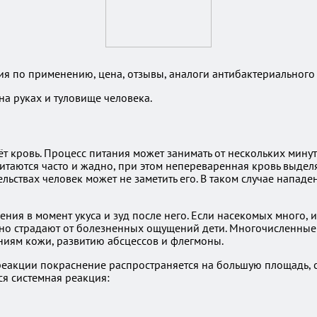
я по применению, цена, отзывы, аналоги антибактериального
на руках и туловище человека.
 кровь. Процесс питания может занимать от нескольких минут
итаются часто и жадно, при этом непереваренная кровь выдел
льствах человек может не заметить его. В таком случае напад
ия в момент укуса и зуд после него. Если насекомых много, и 
бенно страдают от болезненных ощущений дети. Многочислен
ниям кожи, развитию абсцессов и флегмоны.
й реакции покраснение распространяется на большую площадь,
ся системная реакция: