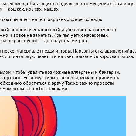
я насекомых, обитающих в подвальных помещениях. Они могут
 — кошках, крысах, мышах.
итают питаться на теплокровных «своего» вида.
овый покров очень прочный и уберегает насекомое от
жно и вовсе не заметить. Крылья у этих насекомых
льное расстояние — до полутора метров.
и песке, материале гнезда и норы. Паразиты откладывают яйца,
 личинка окукливается и на свет появляется взрослая блоха.
мылом, чтобы удалить возможные аллергены и бактерии.
кортизон. Если укус сильно чешется, можно принимать
еобходимо обратиться к врачу. Также важно провести
 моментом в борьбе с блохами.