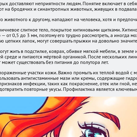
рых доставляют неприятности людям. Понятие включает в себ
т на бродячих и синантропных животных, живущих в подвалах
о животного к другому, нападают на человека, хотя и предпоч
ричневое слитное тело, покрытое хитиновыми щитками. Хитин
от 0,5 до 3 мм, поэтому его трудно рассмотреть, а иногда мо
ю цепких лапок, могут совершать прыжки на довольно значите
гут жить в подстилке, коврах, обивке мягкой мебели, в земле 
 среде и питаются мёртвой органикой. После нескольких линек
т может существовать без питания до полутора лет.
 пораженные участки кожи. Важно промыть их теплой водой с 
ользовать антигистаминные мази или кремы, содержащие гидро
признаков инфекции, таких как покраснение, отек или гной, н
отвратить повторные укусы. Профилактика является ключевым