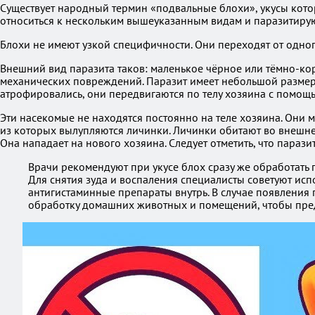
Существует народный термин «подвальные блохи», укусы кото
относиться к нескольким вышеуказанным видам и паразитирую
Блохи не имеют узкой специфичности. Они переходят от одног
Внешний вид паразита таков: маленькое чёрное или тёмно-ко
механических повреждений. Паразит имеет небольшой размер — 
атрофировались, они передвигаются по телу хозяина с помощь
Эти насекомые не находятся постоянно на теле хозяина. Они мо
из которых вылупляются личинки. Личинки обитают во внешней
Она нападает на нового хозяина. Следует отметить, что парази
Врачи рекомендуют при укусе блох сразу же обработать
Для снятия зуда и воспаления специалисты советуют исп
антигистаминные препараты внутрь. В случае появления 
обработку домашних животных и помещений, чтобы пред