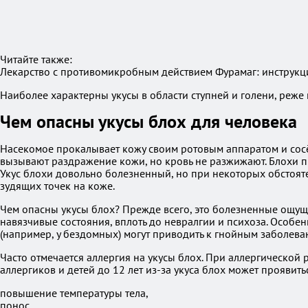
Читайте также:
Лекарство с противомикробным действием Фурамаг: инструкци
Наиболее характерны укусы в области ступней и голени, реже 
Чем опасны укусы блох для человека
Насекомое прокалывает кожу своим ротовым аппаратом и сосёт
вызывают раздражение кожи, но кровь не разжижают. Блохи п
Укус блохи довольно болезненный, но при некоторых обстояте
зудящих точек на коже.
Чем опасны укусы блох? Прежде всего, это болезненные ощущен
навязчивые состояния, вплоть до невралгии и психоза. Осо
(например, у бездомных) могут приводить к гнойным заболева
Часто отмечается аллергия на укусы блох. При аллергическо
аллергиков и детей до 12 лет из-за укуса блох может проявить
повышение температуры тела,
понос,