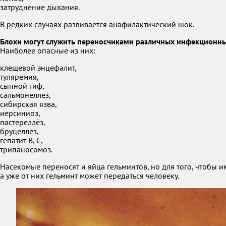
затруднение дыхания.
В редких случаях развивается анафилактический шок.
Блохи могут служить переносчиками различных инфекционны
Наиболее опасные из них:
клещевой энцефалит,
туляремия,
сыпной тиф,
сальмонеллез,
сибирская язва,
иерсиниоз,
пастереллёз,
бруцеллёз,
гепатит B, C,
трипаносомоз.
Насекомые переносят и яйца гельминтов, но для того, чтобы 
а уже от них гельминт может передаться человеку.