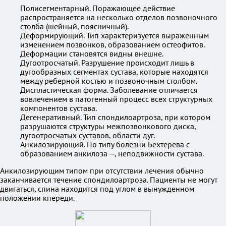
Полисегментарный. Поражающее действие
распространяется на несколько отделов позвоночного
столба (шейный, поясничный).
Деформирующий. Тип характеризуется выраженным
изменением позвонков, образованием остеофитов.
Деформации становятся видны внешне.
Дугоотросчатый. Разрушение происходит лишь в
дугообразных сегментах сустава, которые находятся
между реберной костью и позвоночным столбом.
Диспластическая форма. Заболевание отличается
вовлечением в патогенный процесс всех структурных
компонентов сустава.
Дегенеративный. Тип спондилоартроза, при котором
разрушаются структуры межпозвонкового диска,
дугоотросчатых суставов, области дуг.
Анкилозирующий. По типу болезни Бехтерева с
образованием анкилоза —, неподвижности сустава.
Анкилозирующим типом при отсутствии лечения обычно
заканчивается течение спондилоартроза. Пациенты не могут
двигаться, спина находится под углом в вынужденном
положении кпереди.