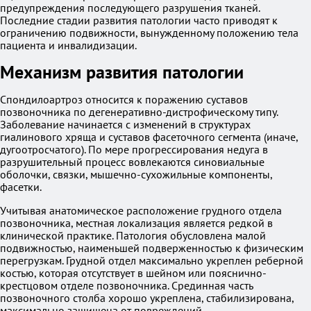
предупреждения последующего разрушения тканей.
Последние стадии развития патологии часто приводят к
ограничению подвижности, вынужденному положению тела
пациента и инвалидизации.
Механизм развития патологии
Спондилоартроз относится к поражению суставов
позвоночника по дегенеративно-дистрофическому типу.
Заболевание начинается с изменений в структурах
гиалинового хряща и суставов фасеточного сегмента (иначе,
дугоотросчатого). По мере прогрессирования недуга в
разрушительный процесс вовлекаются синовиальные
оболочки, связки, мышечно-сухожильные компоненты,
фасетки.
Учитывая анатомическое расположение грудного отдела
позвоночника, местная локализация является редкой в
клинической практике. Патология обусловлена малой
подвижностью, наименьшей подверженностью к физическим
перегрузкам. Грудной отдел максимально укреплен реберной
костью, которая отсутствует в шейном или пояснично-
крестцовом отделе позвоночника. Срединная часть
позвоночного столба хорошо укреплена, стабилизирована,
максимально защищена от повреждений.