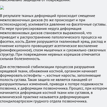
В результате тканых деформаций происходит смещение
межпозвоночных дисков (то же происходит и при
остеохондрозе), усиливается давление на фасеточные суставы.
По мере прогрессирования недуга деформация
межпозвонковых дисков становится выраженной, что
приводит к распространению патологического процесса на
фасетки, кость. Далее разрушается гиалиновый хрящ, распад и
гниение которого провоцирует асептическое воспаление
(неинфекционное), спазм мышечных и сухожильно-связочных
структур. При повреждении нервных корешков отмечается
сильная болезненность.
Для естественной стабилизации процессов разрушения
хрящевой ткани, обнажения костной, организм начинает
формировать остеофиты —, костные наросты, заполняющие
полость сустава. Такая защита не является панацеей от
разрушительных изменений, приводя к потере подвижности
позвонка, к деформации позвоночника. Процесс, при котором
начинается деформация костной ткани или суставов, в
клинической практике называется деформирующим
спондилоартрозом грудного отдела позвоночника.