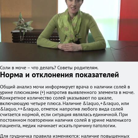
Соли в моче – что делать? Советы родителям.
Норма и отклонения показателей
Общий анализ мочи информирует врача о наличии солей в
урине плюсиками (+) напротив выявленного элемента в моче.
Конкретное количество солей указывают по шкале,
включающую четыре плюса. Наличие &laquo,+&raquo, или
&laquo,++&raquo, отметок напротив любого вида солей
считается нормой, если ситуация являлась единичной. При
постоянном повторении наличия солей в урине маленького
пациента, медик начинает искать причину патологии.
Для грудничка правила изменяются: наличие повышенных