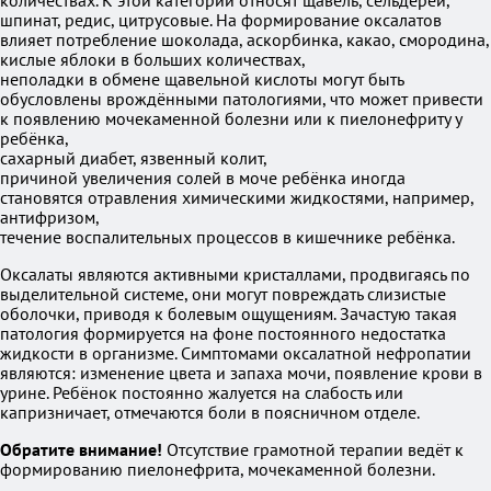
количествах. К этой категории относят щавель, сельдерей,
шпинат, редис, цитрусовые. На формирование оксалатов
влияет потребление шоколада, аскорбинка, какао, смородина,
кислые яблоки в больших количествах,
неполадки в обмене щавельной кислоты могут быть
обусловлены врождёнными патологиями, что может привести
к появлению мочекаменной болезни или к пиелонефриту у
ребёнка,
сахарный диабет, язвенный колит,
причиной увеличения солей в моче ребёнка иногда
становятся отравления химическими жидкостями, например,
антифризом,
течение воспалительных процессов в кишечнике ребёнка.
Оксалаты являются активными кристаллами, продвигаясь по
выделительной системе, они могут повреждать слизистые
оболочки, приводя к болевым ощущениям. Зачастую такая
патология формируется на фоне постоянного недостатка
жидкости в организме. Симптомами оксалатной нефропатии
являются: изменение цвета и запаха мочи, появление крови в
урине. Ребёнок постоянно жалуется на слабость или
капризничает, отмечаются боли в поясничном отделе.
Обратите внимание!
Отсутствие грамотной терапии ведёт к
формированию пиелонефрита, мочекаменной болезни.