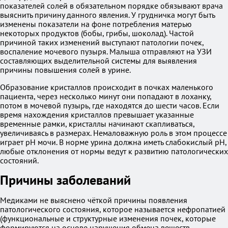
показателей солей в обязательном порядке обязывают врача
выяснить причину данного явления. У грудничка могут быть
изменены показатели на фоне потребления матерью
некоторых продуктов (бобы, грибы, шоколад). Частой
причиной таких изменений выступают патологии почек,
воспаление мочевого пузыря. Малыша отправляют на УЗИ
составляющих выделительной системы для выявления
причины повышения солей в урине.
Образование кристаллов происходит в почках маленького
пациента, через несколько минут они попадают в лоханку,
потом в мочевой пузырь, где находятся до шести часов. Если
время нахождения кристаллов превышает указанные
временные рамки, кристаллы начинают скапливаться,
увеличиваясь в размерах. Немаловажную роль в этом процессе
играет рН мочи. В норме урина должна иметь слабокислый рН,
любые отклонения от нормы ведут к развитию патологических
состояний.
Причины заболеваний
Медиками не выяснено чёткой причины появления
патологического состояния, которое называется нефропатией
(функциональные и структурные изменения почек, которые
формируются на основе нарушения обмена веществ,