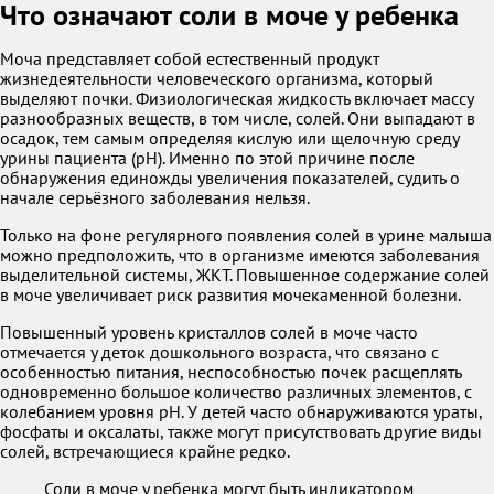
Что означают соли в моче у ребенка
Моча представляет собой естественный продукт
жизнедеятельности человеческого организма, который
выделяют почки. Физиологическая жидкость включает массу
разнообразных веществ, в том числе, солей. Они выпадают в
осадок, тем самым определяя кислую или щелочную среду
урины пациента (рН). Именно по этой причине после
обнаружения единожды увеличения показателей, судить о
начале серьёзного заболевания нельзя.
Только на фоне регулярного появления солей в урине малыша
можно предположить, что в организме имеются заболевания
выделительной системы, ЖКТ. Повышенное содержание солей
в моче увеличивает риск развития мочекаменной болезни.
Повышенный уровень кристаллов солей в моче часто
отмечается у деток дошкольного возраста, что связано с
особенностью питания, неспособностью почек расщеплять
одновременно большое количество различных элементов, с
колебанием уровня рН. У детей часто обнаруживаются ураты,
фосфаты и оксалаты, также могут присутствовать другие виды
солей, встречающиеся крайне редко.
Соли в моче у ребенка могут быть индикатором