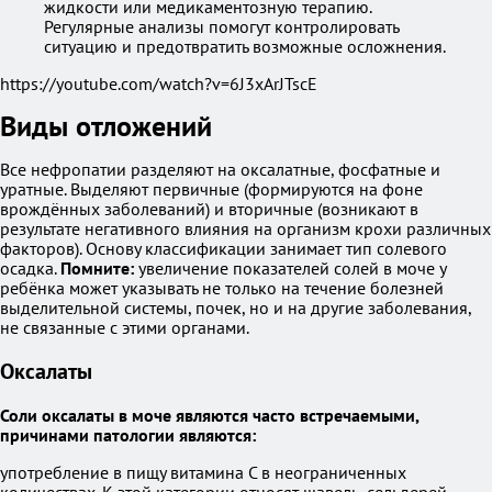
жидкости или медикаментозную терапию.
Регулярные анализы помогут контролировать
ситуацию и предотвратить возможные осложнения.
https://youtube.com/watch?v=6J3xArJTscE
Виды отложений
Все нефропатии разделяют на оксалатные, фосфатные и
уратные. Выделяют первичные (формируются на фоне
врождённых заболеваний) и вторичные (возникают в
результате негативного влияния на организм крохи различных
факторов). Основу классификации занимает тип солевого
осадка.
Помните:
увеличение показателей солей в моче у
ребёнка может указывать не только на течение болезней
выделительной системы, почек, но и на другие заболевания,
не связанные с этими органами.
Оксалаты
Соли оксалаты в моче являются часто встречаемыми,
причинами патологии являются:
употребление в пищу витамина С в неограниченных