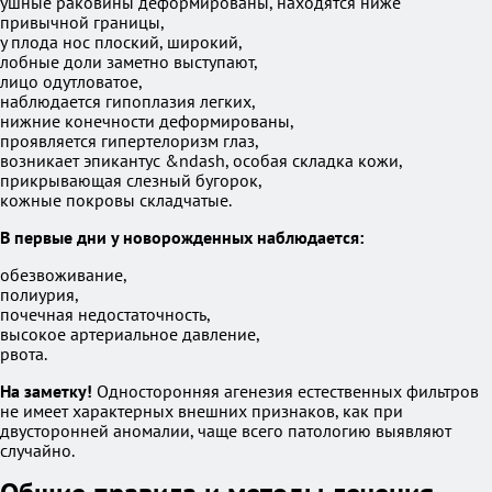
ушные раковины деформированы, находятся ниже
привычной границы,
у плода нос плоский, широкий,
лобные доли заметно выступают,
лицо одутловатое,
наблюдается гипоплазия легких,
нижние конечности деформированы,
проявляется гипертелоризм глаз,
возникает эпикантус &ndash, особая складка кожи,
прикрывающая слезный бугорок,
кожные покровы складчатые.
В первые дни у новорожденных наблюдается:
обезвоживание,
полиурия,
почечная недостаточность,
высокое артериальное давление,
рвота.
На заметку!
Односторонняя агенезия естественных фильтров
не имеет характерных внешних признаков, как при
двусторонней аномалии, чаще всего патологию выявляют
случайно.