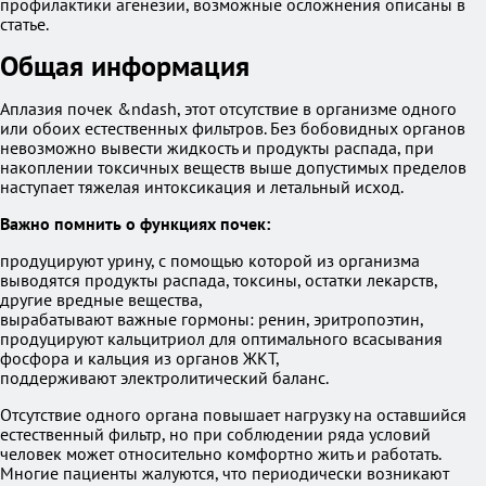
профилактики агенезии, возможные осложнения описаны в
статье.
Общая информация
Аплазия почек &ndash, этот отсутствие в организме одного
или обоих естественных фильтров. Без бобовидных органов
невозможно вывести жидкость и продукты распада, при
накоплении токсичных веществ выше допустимых пределов
наступает тяжелая интоксикация и летальный исход.
Важно помнить о функциях почек:
продуцируют урину, с помощью которой из организма
выводятся продукты распада, токсины, остатки лекарств,
другие вредные вещества,
вырабатывают важные гормоны: ренин, эритропоэтин,
продуцируют кальцитриол для оптимального всасывания
фосфора и кальция из органов ЖКТ,
поддерживают электролитический баланс.
Отсутствие одного органа повышает нагрузку на оставшийся
естественный фильтр, но при соблюдении ряда условий
человек может относительно комфортно жить и работать.
Многие пациенты жалуются, что периодически возникают