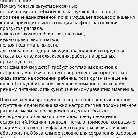
Читайте также:
Почему появились густые месячные
нельзя допускать избыточных нагрузок любого рода:
поражение единственной почки ухудшает процесс очищения
крови, приводит к интоксикации на фоне накопления
продуктов распада,
важно не злоупотреблять лекарствами,
нужно правильно питаться,
нельзя поднимать тяжести,
для сохранения здоровья единственной почки придется
отказаться от алкоголя, курения, работы на вредных
производствах,
агенезия почки у детей требует регулярных визитов к
нефрологу. Аплазия почек у новорожденных отрицательно
сказывается на состоянии ребенка, пока организм еще не
окреп. Понадобится повышенное внимание к питьевому
режиму, питанию, отдыху и физическому развитию младенца.
При выявлении врожденного порока бобовидных органов,
отсутствии одной почки важно настроиться на положительное
развитие малыша после рождения, узнать больше
информации об аплазии и методах предупреждения
осложнений. Медики приводят немало примеров, когда даже
с одним естественным фильтром пациенты вели активный
образ жизни. Обязательное условие для сохранения здоровья