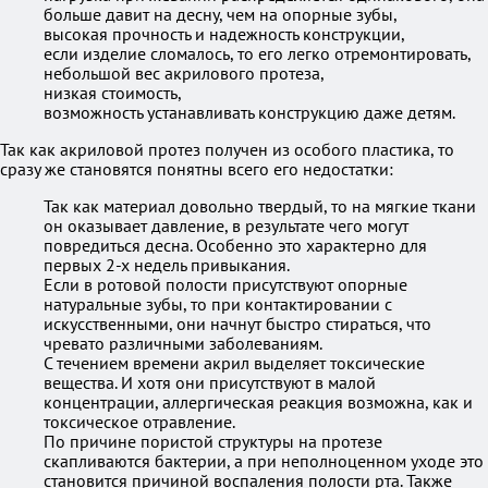
больше давит на десну, чем на опорные зубы,
высокая прочность и надежность конструкции,
если изделие сломалось, то его легко отремонтировать,
небольшой вес акрилового протеза,
низкая стоимость,
возможность устанавливать конструкцию даже детям.
Так как акриловой протез получен из особого пластика, то
сразу же становятся понятны всего его недостатки:
Так как материал довольно твердый, то на мягкие ткани
он оказывает давление, в результате чего могут
повредиться десна. Особенно это характерно для
первых 2-х недель привыкания.
Если в ротовой полости присутствуют опорные
натуральные зубы, то при контактировании с
искусственными, они начнут быстро стираться, что
чревато различными заболеваниям.
С течением времени акрил выделяет токсические
вещества. И хотя они присутствуют в малой
концентрации, аллергическая реакция возможна, как и
токсическое отравление.
По причине пористой структуры на протезе
скапливаются бактерии, а при неполноценном уходе это
становится причиной воспаления полости рта. Также