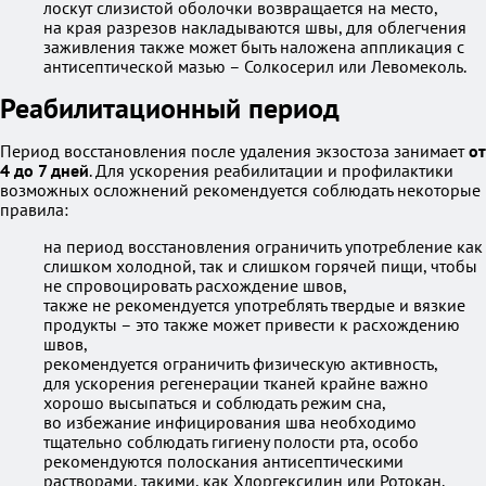
лоскут слизистой оболочки возвращается на место,
на края разрезов накладываются швы, для облегчения
заживления также может быть наложена аппликация с
антисептической мазью – Солкосерил или Левомеколь.
Реабилитационный период
Период восстановления после удаления экзостоза занимает
от
4 до 7 дней
. Для ускорения реабилитации и профилактики
возможных осложнений рекомендуется соблюдать некоторые
правила:
на период восстановления ограничить употребление как
слишком холодной, так и слишком горячей пищи, чтобы
не спровоцировать расхождение швов,
также не рекомендуется употреблять твердые и вязкие
продукты – это также может привести к расхождению
швов,
рекомендуется ограничить физическую активность,
для ускорения регенерации тканей крайне важно
хорошо высыпаться и соблюдать режим сна,
во избежание инфицирования шва необходимо
тщательно соблюдать гигиену полости рта, особо
рекомендуются полоскания антисептическими
растворами, такими, как Хлоргексидин или Ротокан.