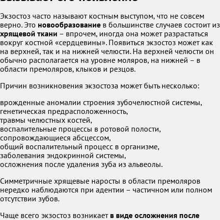
Экзостоз часто называют костным выступом, что не совсем
верно. Это
новообразование
в большинстве случаев состоит из
хрящевой ткани
– впрочем, иногда она может разрастаться
вокруг костной «сердцевины». Появиться экзостоз может как
на верхней, так и на нижней челюсти. На верхней челюсти он
обычно располагается на уровне моляров, на нижней – в
области премоляров, клыков и резцов.
Причин возникновения экзостоза может быть несколько:
врожденные аномалии строения зубочелюстной системы,
генетическая предрасположенность,
травмы челюстных костей,
воспалительные процессы в ротовой полости,
сопровождающиеся абсцессом,
общий воспалительный процесс в организме,
заболевания эндокринной системы,
осложнения после удаления зуба из альвеолы.
Симметричные хрящевые наросты в области премоляров
нередко наблюдаются при адентии – частичном или полном
отсутствии зубов.
Чаще всего экзостоз возникает
в виде осложнения после