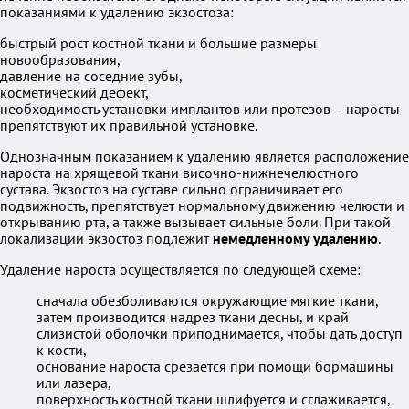
показаниями к удалению экзостоза:
быстрый рост костной ткани и большие размеры
новообразования,
давление на соседние зубы,
косметический дефект,
необходимость установки имплантов или протезов – наросты
препятствуют их правильной установке.
Однозначным показанием к удалению является расположение
нароста на хрящевой ткани височно-нижнечелюстного
сустава. Экзостоз на суставе сильно ограничивает его
подвижность, препятствует нормальному движению челюсти и
открыванию рта, а также вызывает сильные боли. При такой
локализации экзостоз подлежит
немедленному удалению
.
Удаление нароста осуществляется по следующей схеме:
сначала обезболиваются окружающие мягкие ткани,
затем производится надрез ткани десны, и край
слизистой оболочки приподнимается, чтобы дать доступ
к кости,
основание нароста срезается при помощи бормашины
или лазера,
поверхность костной ткани шлифуется и сглаживается,