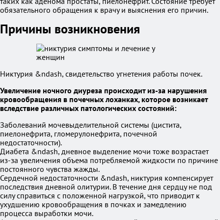
таких как аденома простаты, пиелонефрит. Состояние требует
обязательного обращения к врачу и выяснения его причин.
Причины возникновения
Никтурия &ndash, свидетельство угнетения работы почек.
Увеличение ночного диуреза происходит из-за нарушения
кровообращения в почечных лоханках, которое возникает
вследствие различных патологических состояний:
Заболеваний мочевыделительной системы (цистита,
пиелонефрита, гломерулонефрита, почечной
недостаточности).
Диабета &ndash, дневное выделение мочи тоже возрастает
из-за увеличения объема потребляемой жидкости по причине
постоянного чувства жажды.
Сердечной недостаточности &ndash, никтурия компенсирует
последствия дневной олитурии. В течение дня сердцу не под
силу справиться с положенной нагрузкой, что приводит к
ухудшению кровообращения в почках и замедлению
процесса выработки мочи.