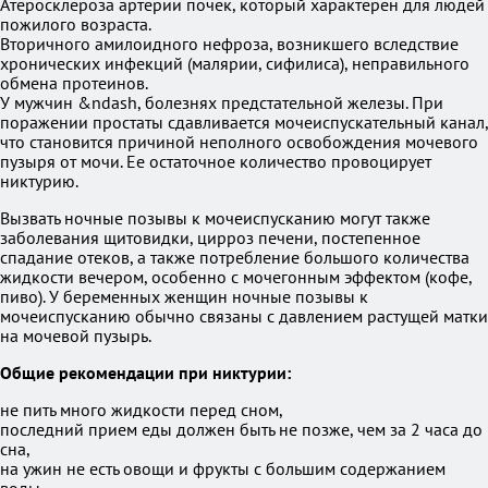
Атеросклероза артерии почек, который характерен для людей
пожилого возраста.
Вторичного амилоидного нефроза, возникшего вследствие
хронических инфекций (малярии, сифилиса), неправильного
обмена протеинов.
У мужчин &ndash, болезнях предстательной железы. При
поражении простаты сдавливается мочеиспускательный канал,
что становится причиной неполного освобождения мочевого
пузыря от мочи. Ее остаточное количество провоцирует
никтурию.
Вызвать ночные позывы к мочеиспусканию могут также
заболевания щитовидки, цирроз печени, постепенное
спадание отеков, а также потребление большого количества
жидкости вечером, особенно с мочегонным эффектом (кофе,
пиво). У беременных женщин ночные позывы к
мочеиспусканию обычно связаны с давлением растущей матки
на мочевой пузырь.
Общие рекомендации при никтурии:
не пить много жидкости перед сном,
последний прием еды должен быть не позже, чем за 2 часа до
сна,
на ужин не есть овощи и фрукты с большим содержанием