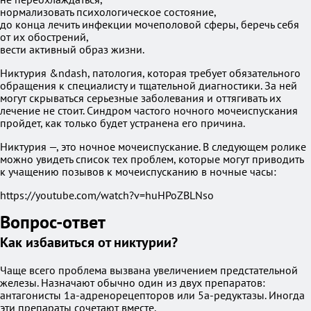
нормализовать психологическое состояние,
до конца лечить инфекции мочеполовой сферы, беречь себя
от их обострений,
вести активный образ жизни.
Никтурия &ndash, патология, которая требует обязательного
обращения к специалисту и тщательной диагностики. За ней
могут скрываться серьезные заболевания и оттягивать их
лечение не стоит. Синдром частого ночного мочеиспускания
пройдет, как только будет устранена его причина.
Никтурия —, это ночное мочеиспускание. В следующем ролике
можно увидеть список тех проблем, которые могут приводить
к учащению позывов к мочеиспусканию в ночные часы:
https://youtube.com/watch?v=huHPoZBLNso
Вопрос-ответ
Как избавиться от никтурии?
Чаще всего проблема вызвана увеличением предстательной
железы. Назначают обычно один из двух препаратов:
антагонисты 1а-адренорецепторов или 5а-редуктазы. Иногда
эти препараты сочетают вместе.