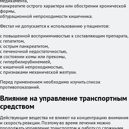
медикамента,
панкреатите острого характера или обострении хронической
формы,
обтурационной непроходимости кишечника.
Фестал не допускается к использованию у пациентов:
с повышенной восприимчивостью к составляющим препарата,
с гепатитом,
с острым панкреатитом,
с печеночной недостаточностью,
в состоянии комы или прекомы,
с гипербилирубинемией,
с кишечной непроходимостью,
с признаками механической желтухи.
Перед применением необходимо изучить список
противопоказаний.
Влияние на управление транспортным
средством
Действующие вещества не влияют на концентрацию внимания
и скорость реакции. Поэтому во время лечения можно
продолжать управление транспортом и работу со сложными