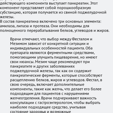
действующего компонента выступает панкреатин. Этот
компонент представляет собой порошкообразную
субстанцию, которая получается из свиной поджелудочной
железы.
В состав панкреатина включено три основных элемента:
амилаза, липаза и протеаза. Они необходимы для
полноценного перерабатывания белков, углеводов и жиров.
Врачи отмечают, что выбор между Фесталом и
Мезимом зависит от конкретной ситуации и
индивидуальных особенностей пациента. Оба
препарата являются ферментными средствами,
помогающими улучшить пищеварение, но имеют
свои нюансы. Мезим чаще рекомендуют при
панкреатите и других заболеваниях
поджелудочной железы, так как он содержит
панкреатические ферменты, которые способствуют
расщеплению белков, жиров и углеводов. Фестал, в
свою очередь, включает дополнительные
компоненты, такие как желчь, что делает его более
подходящим для пациентов с нарушениями
желчеотделения. Врачи подчеркивают важность
консультации с гастроэнтерологом, чтобы выбрать
наиболее подходящее средство, учитывая
состояние здоровья и возможные