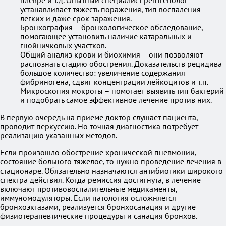
плевре и т.д. Опытный специалист рентгенолог
устанавливает тяжесть поражения, тип воспаления
легких и даже срок заражения.
Бронхография – бронхологическое обследование,
помогающее установить наличие катаральных и
гнойничковых участков.
Общий анализ крови и биохимия – они позволяют
распознать стадию обострения. Доказательств рецидива
большое количество: увеличение содержания
фибриногена, сдвиг концентрации лейкоцитов и т.п.
Микроскопия мокроты – помогает выявить тип бактерий
и подобрать самое эффективное лечение против них.
В первую очередь на приеме доктор слушает пациента,
проводит перкуссию. Но точная диагностика потребует
реализацию указанных методов.
Если произошло обострение хронической пневмонии,
состояние больного тяжёлое, то нужно проведение лечения в
стационаре. Обязательно назначаются антибиотики широкого
спектра действия. Когда ремиссия достигнута, в лечение
включают противовоспалительные медикаменты,
иммуномодуляторы. Если патология осложняется
бронхоэктазами, реализуется бронхосанация и другие
физиотерапевтические процедуры и санация бронхов.