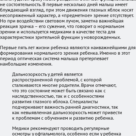
не состоятельность. В первые несколько дней малыш имеет
блуждающий взгляд, при этом движения глазных яблок носят
несопряженный характер, а «предметное» зрение отсутствует.
Но при воздействии световом лучом, заметна важнейшая
реакция зрачка – его сужение, что говорит о нормальном
зрении и используется медиками в качестве теста для
характеристики зрительной функции у новорожденных.
Первые пять лет жизни ребенка являются наиважнейшими для
формирования нормального зрения ребенка. Именно в этот
период оптическая система малыша претерпевает
наибольшие изменения.
Дальнозоркость у детей является
распространенной проблемой, с которой
сталкиваются многие родители. Врачи отмечают,
что это состояние может быть связано как с
наследственностью, так и с особенностями
развития глазного яблока. Специалисты
подчеркивают важность ранней диагностики, так
как невыявленная дальнозоркость может привести
к проблемам с обучением и развитию ребенка.
Медики рекомендуют проводить регулярные
осмотры у офтальмолога, особенно если у ребенка