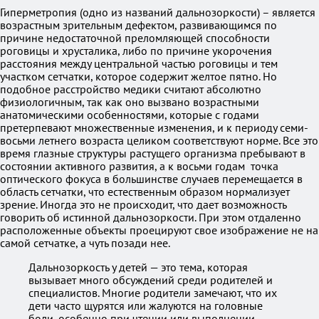
Гиперметропия (одно из названий дальнозоркости) – является
возрастным зрительным дефектом, развивающимся по
причине недостаточной преломляющей способности
роговицы и хрусталика, либо по причине укорочения
расстояния между центральной частью роговицы и тем
участком сетчатки, которое содержит желтое пятно. Но
подобное расстройство медики считают абсолютно
физиологичным, так как оно вызвано возрастными
анатомическими особенностями, которые с годами
претерпевают множественные изменения, и к периоду семи-
восьми летнего возраста целиком соответствуют норме. Все это
время глазные структуры растущего организма пребывают в
состоянии активного развития, а к восьми годам точка
оптического фокуса в большинстве случаев перемещается в
область сетчатки, что естественным образом нормализует
зрение. Иногда это не происходит, что дает возможность
говорить об истинной дальнозоркости. При этом отдаленно
расположенные объекты проецируют свое изображение не на
самой сетчатке, а чуть позади нее.
Дальнозоркость у детей — это тема, которая
вызывает много обсуждений среди родителей и
специалистов. Многие родители замечают, что их
дети часто щурятся или жалуются на головные
боли, особенно при чтении или выполнении