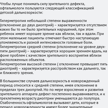
Чтобы лучше понимать силу зрительного дефекта,
офтальмологи пользуются следующей классификацией
детской дальнозоркости:
Гиперметропия небольшой степени выраженности
(отклонение до двух диоптрий) – характеризуется отсутствием
каких бы то ни было зрительных нарушений, при этом
ребенок имеет хорошее зрение как вблизи, так и вдали. При
этом маленькие пациенты отмечают быстро наступающую
утомляемость и разной интенсивности головные боли.
Гиперметропия средней степени (отклонение на уровне двух-
пяти диоптрий) – характеризуется хорошим зрением вдаль, на
фоне проблем с качеством зрительного восприятия вблизи
расположенных объектов.
Гиперметропия высокой степени ( отклонение превышает пять
диоптрий) – характеризуется расстройством как дальнего, так
и ближнего зрения.
В большинстве случаев дальнозоркость в новорожденный
период относится к средней степени, имея отклонение в
пределах трех диопртий. Но по мере взросления и развития
зрительного аппарата дефект постепенно выравнивается, и к
трехлетнему возрасту диоптрии уменьшаются до полутора.
Озабоченность офтальмологов вызывают дети, которые в
период новорожденности имеют более значительные