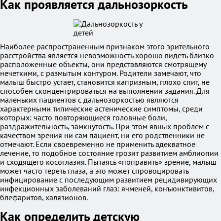
Как проявляется дальнозоркость
Наиболее распространенным признаком этого зрительного
расстройства является невозможность хорошо видеть близко
расположенные объекты, они представляются смотрящему
нечеткими, с размытым контуром. Родители замечают, что
малыш быстро устает, становится капризным, плохо спит, не
способен сконцентрироваться на выполнении задания. Для
маленьких пациентов с дальнозоркостью являются
характерными типические астенические симптомы, среди
которых: часто повторяющиеся головные боли,
раздражительность, замкнутость. При этом явных проблем с
качеством зрения ни сам пациент, ни его родственники не
отмечают. Если своевременно не применить адекватное
лечение, то подобное состояние грозит развитием амблиопии
и сходящего косоглазия. Пытаясь «поправить» зрение, малыш
может часто тереть глаза, а это может спровоцировать
инфицирование с последующим развитием рецидивирующих
инфекционных заболеваний глаз: ячменей, конъюнктивитов,
блефаритов, халязионов.
Как определить детскую