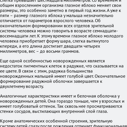
слегка превышает шестнадцать миллиметров. Со временем и
общим взрослением организма глазное яблоко меняет свои
размеры, это особенно заметно в первый год жизни. А уже к
пяти – размер глазного яблока у малыша незначительно
отличается от параметров взрослого человека. Об
окончательном формировании всех отделов зрительной
системы человека можно говорить в возрасте семнадцати-
восемнадцати лет. К этому времени глазное яблоко молодого
человека приобретает форму шара, слегка вытянутого
кпереди, а его длина достигает двадцати четырех
миллиметров, вес – до восьми граммов.
Еще одной особенностью новорожденных является
недостаток пигментных клеток в радужке, что сказывается на
ее цвете. В связи с этим, радужка большинства
новорожденных малышей имеет голубой цвет. Окончательное
формирование радужной оболочки завершается к
двухлетнему возрасту.
Аналогичные характеристики имеет и белочная оболочка у
новорожденных детей. Она гораздо тоньше, чем у взрослых и
имеет голубоватый оттенок. Так сквозь нее просматриваются
стенки сосудов, выстилающих внутренний слой глаза.
Кроме анатомических особенной строения, зрительную
систему детей сразу после рождения отличает функциональная