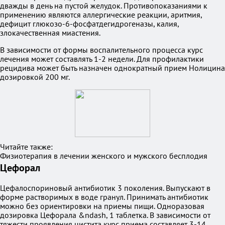
дважды в день на пустой желудок. Противопоказаниями к
применению являются аллергические реакции, аритмия,
дефицит глюкозо-6-фосфатдегидрогеназы, калия,
злокачественная миастения.
В зависимости от формы воспалительного процесса курс
лечения может составлять 1-2 недели. Для профилактики
рецидива может быть назначен однократный прием Нолицина
дозировкой 200 мг.
Читайте также:
Физиотерапия в лечении женского и мужского бесплодия
Цефорал
Цефалоспориновый антибиотик 3 поколения. Выпускают в
форме растворимых в воде гранул. Принимать антибиотик
можно без ориентировки на приемы пищи. Одноразовая
дозировка Цефорала &ndash, 1 таблетка. В зависимости от
тяжести проявления цистита курс приема составляет 3-14