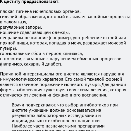
К циститу предрасполагают:
плохая гигиена мочеполовых органов,
сидячий образ жизни, который вызывает застойные процессы
в малом тазу,
регулярные запоры,
ношение сдавливающей одежды,
неправильное питание (например, употребление острой или
пряной пищи, которая, попадая в мочу, раздражает мочевой
пузырь),
гормональные сбои в период климакса,
патологии, связанные с нарушением обменных процессов
(например, сахарный диабет).
Причиной интерстициального цистита являются нарушения
иммунологического характера. Его самой тяжелой формой
является язвенное поражение мочевого пузыря. Для данной
формы заболевания существует своя схема лечения, которая
отличается от лечения инфекционного воспаления.
Врачи подчеркивают, что выбор антибиотиков при
цистите у женщин должен основываться на
результатах лабораторных исследований и
индивидуальных особенностях пациентки.
Наиболее часто назначаемыми препаратами