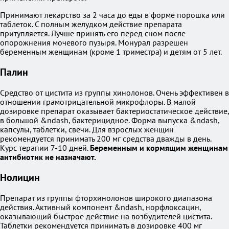
Принимают лекарство за 2 часа до еды в форме порошка или
таблеток. С полным желудком действие препарата
притупляется. Лучше принять его перед сном после
опорожнения мочевого пузыря. Монурал разрешен
беременным женщинам (кроме 1 триместра) и детям от 5 лет.
Палин
Средство от цистита из группы хинолонов. Очень эффективен в
отношении грамотрицательной микрофлоры. В малой
дозировке препарат оказывает бактериостатическое действие,
в большой &ndash, бактерицидное. Форма выпуска &ndash,
капсулы, таблетки, свечи. Для взрослых женщин
рекомендуется принимать 200 мг средства дважды в день.
Курс терапии 7-10 дней.
Беременным и кормящим женщинам
антибиотик не назначают.
Нолицин
Препарат из группы фторхинолонов широкого диапазона
действия. Активный компонент &ndash, норфлоксацин,
оказывающий быстрое действие на возбудителей цистита.
Таблетки рекомендуется принимать в дозировке 400 мг