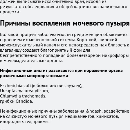
должен выписывать исключительно врач, исходя из
результатов обследования и общей картины воспалительного
процесса.
Причины воспаления мочевого пузыря
Большой процент заболеваемости среди женщин объясняется
строением их мочеполовой системы. Короткий, широкий
мочеиспускательный канал и его непосредственная близость к
влагалищу создают благоприятный фон для
беспрепятственного попадания болезнетворной микрофлоры
в мочевыделительные органы.
Инфекционный цистит развивается при поражении органа
различными микроорганизмами:
Escherichia coli (в большинстве случаев),
Ureaplasma urealyticum,
Chlamydia trachomatis,
грибки Candida.
Неинфекционные причины заболевания &ndash, воздействие
на слизистую мочевого пузыря медикаментов, химикатов,
инородных тел, травмы.