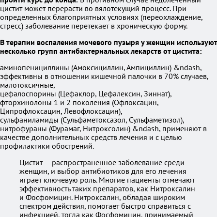
цистит может перерасти во вялотекущий процесс. При
определенных благоприятных условиях (переохлаждение,
стресс) заболевание перетекает в хроническую форму.
В терапии воспаления мочевого пузыря у женщин используют
несколько групп антибактериальных лекарств от цистита:
аминопенициллины (Амоксициллин, Ампициллин) &ndash,
эффективны в отношении кишечной палочки в 70% случаев,
малотоксичные,
цефалоспорины (Цефаклор, Цефалексин, Зиннат),
фторхинолоны 1 и 2 поколения (Офлоксацин,
Ципрофлоксацин, Левофлоксацин),
сульфаниламиды (Сульфаметоксазол, Сульфаметизол),
нитрофураны (Фурамаг, Нитроксолин) &ndash, применяют в
качестве дополнительных средств лечения и с целью
профилактики обострений.
Цистит — распространенное заболевание среди
женщин, и выбор антибиотиков для его лечения
играет ключевую роль. Многие пациенты отмечают
эффективность таких препаратов, как Нитроксалин
и Фосфомицин. Нитроксалин, обладая широким
спектром действия, помогает быстро справиться с
инфекцией, тогда как Фосфомицин, принимаемый