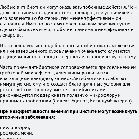
Любые антибиотики могут оказывать побочные действия. Чем
дольше принимать один и тот же препарат, тем устойчивее к
его воздействию бактерии, тем менее эффективным он
становится. Именно поэтому перед началом лечения нужно
сделать бакпосев мочи, чтобы не принимать неэффективные
лекарства.
Из-за неправильно подобранного антибиотика, самолечения
или не завершенного курса лечения очень часто случаются
рецидивы цистита, процесс перетекает в хроническую форму.
Часто прием антибиотиков сопровождается присоединением
грибковой микрофлоры, у женщины развивается
влагалищный кандидоз, вагиноз. Антибиотики ослабляют
иммунную систему, что создает благоприятные условия для
роста грибков. Поэтому вместе с антибиотиками
рекомендуется поддерживать полезную микрофлору и
принимать пробиотики (Линекс, Аципол, Бифидумбактерин).
При неэффективности лечения при цистите могут возникнуть
вторичные заболевания:
пиелонефрит,
рефлюкс мочи,
перитонит,