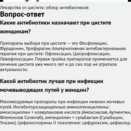
Лекарства от цистита: обзор антибиотиков
Вопрос-ответ
Какие антибиотики назначают при цистите
женщинам?
Препараты выбора при цистите — это Фосфомицин,
Фурадонин, Урофурагин. Альтернативная антибактериальная
терапия при цистите: Офлоксацин, Ципрофлоксацин,
Левофлоксацин. Первая тройка препаратов применяется для
лечения цистита уже много лет и до сих пор не утратила
актуальности.
Какой антибиотик лучше при инфекции
мочевыводящих путей у женщин?
Рекомендуемые препараты при инфекции нижних мочевых
путей. Ингибиторозащищенные аминопенициллины:
амоксициллин + клавулановая кислота (Амоксиклав, Аугментин,
Флемоклав Солютаб), ампициллин + сульбактам (Сульбацин,
Уназин). Цефалоспорины II поколения: цефуроксим, цефаклор.