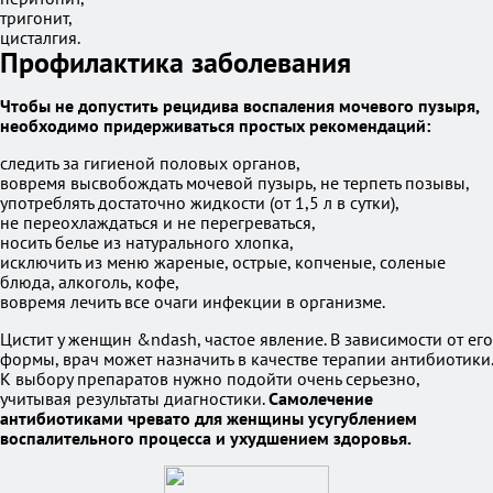
тригонит,
цисталгия.
Профилактика заболевания
Чтобы не допустить рецидива воспаления мочевого пузыря,
необходимо придерживаться простых рекомендаций:
следить за гигиеной половых органов,
вовремя высвобождать мочевой пузырь, не терпеть позывы,
употреблять достаточно жидкости (от 1,5 л в сутки),
не переохлаждаться и не перегреваться,
носить белье из натурального хлопка,
исключить из меню жареные, острые, копченые, соленые
блюда, алкоголь, кофе,
вовремя лечить все очаги инфекции в организме.
Цистит у женщин &ndash, частое явление. В зависимости от его
формы, врач может назначить в качестве терапии антибиотики.
К выбору препаратов нужно подойти очень серьезно,
учитывая результаты диагностики.
Самолечение
антибиотиками чревато для женщины усугублением
воспалительного процесса и ухудшением здоровья.