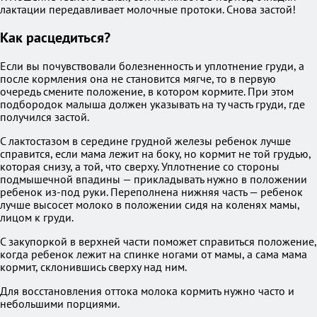
лактации передавливает молочные протоки. Снова застой!
Как расцедиться?
Если вы почувствовали болезненность и уплотнение груди, а
после кормления она не становится мягче, то в первую
очередь смените положение, в котором кормите. При этом
подбородок малыша должен указывать на ту часть груди, где
получился застой.
С лактостазом в середине грудной железы ребенок лучше
справится, если мама лежит на боку, но кормит не той грудью,
которая снизу, а той, что сверху. Уплотнение со стороны
подмышечной впадины — прикладывать нужно в положении
ребенок из-под руки. Переполнена нижняя часть — ребенок
лучше высосет молоко в положении сидя на коленях мамы,
лицом к груди.
С закупоркой в верхней части поможет справиться положение,
когда ребенок лежит на спинке ногами от мамы, а сама мама
кормит, склонившись сверху над ним.
Для восстановления оттока молока кормить нужно часто и
небольшими порциями.