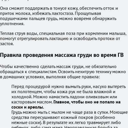
Она сможет поддержать в тонусе кожу, обеспечить отток и
приток молока, избежать лактостаза. Прощупывая
подушечками пальцев грудь, можно вовремя обнаружить
уплотнения.
Теплая струя воды, специальная поза при кормлении малыша,
помогут отрегулировать лактацию и освободить протоки от
застоя.
Правила проведения массажа груди во время ГВ
Чтобы качественно сделать массаж груди, не обязательно
обращаться к специалистам. Освоить нехитрую технику можно
в домашних условиях, выполняя общие правила:
Перед процедурой нужно вымыть руки, насухо вытереть
их полотенцем, чтобы кожа рук не была влажной и
холодной. Можно намастить ладони оливковым или
касторовым маслом.
Главное, чтобы оно не попало на
соски и ареолы.
Грудь можно мыть с мылом не чаще раза в сутки. Моющие
средства пересушивают кожный покров (особенно
нежные соски). В результате их легко травмирует либо
ребенок, либо сама мама. Неоправданная борьба за