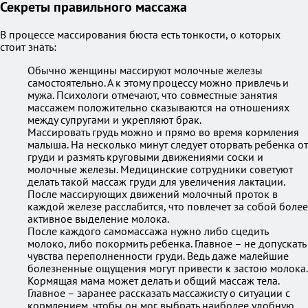
Секреты правильного массажа
В процессе массирования бюста есть тонкости, о которых
стоит знать:
Обычно женщины массируют молочные железы
самостоятельно. А к этому процессу можно привлечь и
мужа. Психологи отмечают, что совместные занятия
массажем положительно сказываются на отношениях
между супругами и укрепляют брак.
Массировать грудь можно и прямо во время кормления
малыша. На несколько минут следует оторвать ребенка от
груди и размять круговыми движениями соски и
молочные железы. Медицинские сотрудники советуют
делать такой массаж груди для увеличения лактации.
После массирующих движений молочный проток в
каждой железе расслабится, что повлечет за собой более
активное выделение молока.
После каждого самомассажа нужно либо сцедить
молоко, либо покормить ребенка. Главное – не допускать
чувства переполненности груди. Ведь даже малейшие
болезненные ощущения могут привести к застою молока.
Кормящая мама может делать и общий массаж тела.
Главное – заранее рассказать массажисту о ситуации с
кормлением, чтобы он мог выбрать наиболее удобную