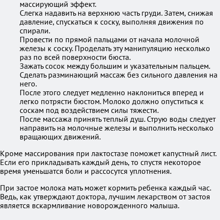
массирующий эффект.
Слегка надавить на верхнюю часть груди. Затем, снижая
давление, спускаться к соску, выполняя движения по
спирали.
Провести по прямой пальцами от начала молочной
железы к соску. Проделать эту манипуляцию несколько
раз по всей поверхности бюста.
Зажать сосок между большим и указательным пальцем.
Сделать разминающий массаж без сильного давления на
него.
После этого следует медленно наклониться вперед и
легко потрясти бюстом. Молоко должно опуститься к
соскам под воздействием силы тяжести.
После массажа принять теплый душ. Струю воды следует
направить на молочные железы и выполнить несколько
вращающих движений.
Кроме массирования при лактостазе поможет капустный лист.
Если его прикладывать каждый день, то спустя некоторое
время уменьшатся боли и рассосутся уплотнения.
При застое молока мать может кормить ребенка каждый час.
Ведь, как утверждают доктора, лучшим лекарством от застоя
является вскармливание новорожденного малыша.