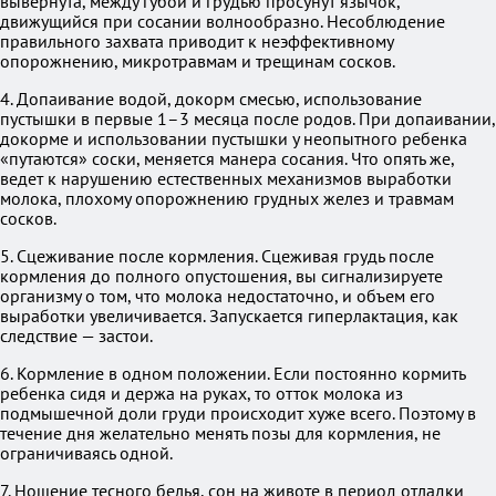
вывернута, между губой и грудью просунут язычок,
движущийся при сосании волнообразно. Несоблюдение
правильного захвата приводит к неэффективному
опорожнению, микротравмам и трещинам сосков.
4. Допаивание водой, докорм смесью, использование
пустышки в первые 1–3 месяца после родов. При допаивании,
докорме и использовании пустышки у неопытного ребенка
«путаются» соски, меняется манера сосания. Что опять же,
ведет к нарушению естественных механизмов выработки
молока, плохому опорожнению грудных желез и травмам
сосков.
5. Сцеживание после кормления. Сцеживая грудь после
кормления до полного опустошения, вы сигнализируете
организму о том, что молока недостаточно, и объем его
выработки увеличивается. Запускается гиперлактация, как
следствие — застои.
6. Кормление в одном положении. Если постоянно кормить
ребенка сидя и держа на руках, то отток молока из
подмышечной доли груди происходит хуже всего. Поэтому в
течение дня желательно менять позы для кормления, не
ограничиваясь одной.
7. Ношение тесного белья, сон на животе в период отладки