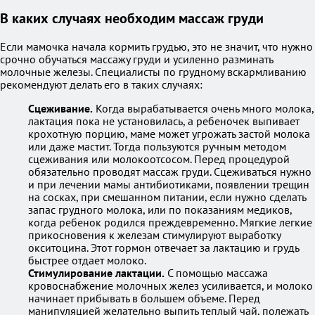
В каких случаях необходим массаж груди
Если мамочка начала кормить грудью, это не значит, что нужно
срочно обучаться массажу груди и усиленно разминать
молочные железы. Специалисты по грудному вскармливанию
рекомендуют делать его в таких случаях:
Сцеживание.
Когда вырабатывается очень много молока,
лактация пока не установилась, а ребеночек выпивает
крохотную порцию, маме может угрожать застой молока
или даже мастит. Тогда пользуются ручным методом
сцеживания или молокоотсосом. Перед процедурой
обязательно проводят массаж груди. Сцеживаться нужно
и при лечении мамы антибиотиками, появлении трещин
на сосках, при смешанном питании, если нужно сделать
запас грудного молока, или по показаниям медиков,
когда ребенок родился преждевременно. Мягкие легкие
прикосновения к железам стимулируют выработку
окситоцина. Этот гормон отвечает за лактацию и грудь
быстрее отдает молоко.
Стимулирование лактации.
С помощью массажа
кровоснабжение молочных желез усиливается, и молоко
начинает прибывать в большем объеме. Перед
манипуляцией желательно выпить теплый чай, полежать