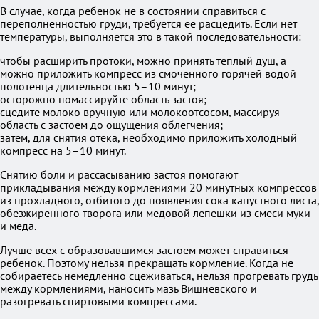
В случае, когда ребенок не в состоянии справиться с
переполненностью груди, требуется ее расцедить. Если нет
температуры, выполняется это в такой последовательности:
чтобы расширить протоки, можно принять теплый душ, а
можно приложить компресс из смоченного горячей водой
полотенца длительностью 5–10 минут;
осторожно помассируйте область застоя;
сцедите молоко вручную или молокоотсосом, массируя
область с застоем до ощущения облегчения;
затем, для снятия отека, необходимо приложить холодный
компресс на 5–10 минут.
Снятию боли и рассасыванию застоя помогают
прикладывания между кормлениями 20 минутных компрессов
из прохладного, отбитого до появления сока капустного листа,
обезжиренного творога или медовой лепешки из смеси муки
и меда.
Лучше всех с образовавшимся застоем может справиться
ребенок. Поэтому нельзя прекращать кормление. Когда не
собираетесь немедленно сцеживаться, нельзя прогревать грудь
между кормлениями, наносить мазь Вишневского и
разогревать спиртовыми компрессами.