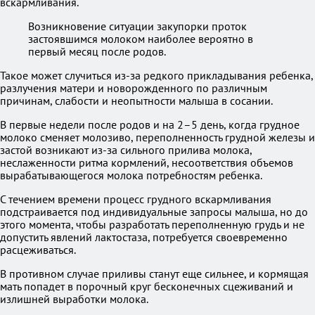
вскармливания.
Возникновение ситуации закупорки проток
застоявшимся молоком наиболее вероятно в
первый месяц после родов.
Такое может случиться из-за редкого прикладывания ребенка,
разлучения матери и новорожденного по различным
причинам, слабости и неопытности малыша в сосании.
В первые недели после родов и на 2–5 день, когда грудное
молоко сменяет молозиво, переполненность грудной железы и
застой возникают из-за сильного прилива молока,
неслаженности ритма кормлений, несоответствия объемов
вырабатывающегося молока потребностям ребенка.
С течением времени процесс грудного вскармливания
подстраивается под индивидуальные запросы малыша, но до
этого момента, чтобы разработать переполненную грудь и не
допустить явлений лактостаза, потребуется своевременно
расцеживаться.
В противном случае приливы станут еще сильнее, и кормящая
мать попадет в порочный круг бесконечных сцеживаний и
излишней выработки молока.