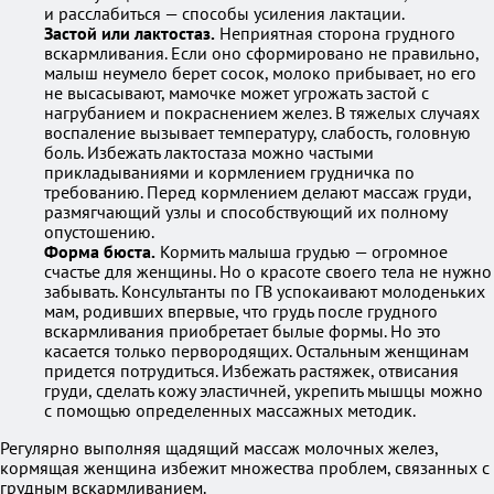
и расслабиться — способы усиления лактации.
Застой или лактостаз.
Неприятная сторона грудного
вскармливания. Если оно сформировано не правильно,
малыш неумело берет сосок, молоко прибывает, но его
не высасывают, мамочке может угрожать застой с
нагрубанием и покраснением желез. В тяжелых случаях
воспаление вызывает температуру, слабость, головную
боль. Избежать лактостаза можно частыми
прикладываниями и кормлением грудничка по
требованию. Перед кормлением делают массаж груди,
размягчающий узлы и способствующий их полному
опустошению.
Форма бюста.
Кормить малыша грудью — огромное
счастье для женщины. Но о красоте своего тела не нужно
забывать. Консультанты по ГВ успокаивают молоденьких
мам, родивших впервые, что грудь после грудного
вскармливания приобретает былые формы. Но это
касается только первородящих. Остальным женщинам
придется потрудиться. Избежать растяжек, отвисания
груди, сделать кожу эластичней, укрепить мышцы можно
с помощью определенных массажных методик.
Регулярно выполняя щадящий массаж молочных желез,
кормящая женщина избежит множества проблем, связанных с
грудным вскармливанием.