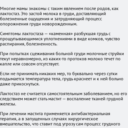
Многие мамы знакомы с таким явлением после родов, как
лактостаз. Это застой молока в груди, доставляющий
болезненные ощущения и затрудняющий процесс
опорожнения груди новорожденным.
Симптомы лактостаза — «каменная» разбухшая грудь с
прощупывающимися уплотнениями в виде комков, чувство
распирания, болезненность.
При попытках сцеживания больной груди молочные струйки
текут неравномерно, из каких-то протоков молоко течет по
капле или совсем отсутствует.
Если не принимать никаких мер, то буквально через сутки
подымается температура тела, грудь краснеет и к ней больно
даже прикоснуться.
Лактостаз не считается самостоятельным заболеванием, но его
следствием может стать мастит — воспаление тканей грудной
железы.
При лечении мастита применяется антибактериальная
терапия, а в запущенных случаях хирургическое
вмешательство, что ставит под угрозу сам процесс грудного