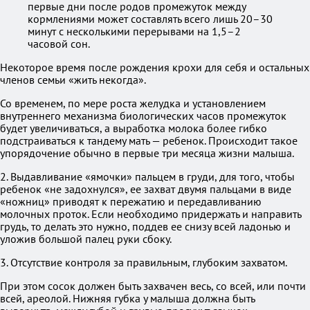
первые дни после родов промежуток между
кормлениями может составлять всего лишь 20–30
минут с несколькими перерывами на 1,5–2
часовой сон.
Некоторое время после рождения крохи для себя и остальных
членов семьи «жить некогда».
Со временем, по мере роста желудка и установлением
внутреннего механизма биологических часов промежуток
будет увеличиваться, а выработка молока более гибко
подстраиваться к тандему мать — ребенок. Происходит такое
упорядочение обычно в первые три месяца жизни малыша.
2. Выдавливание «ямочки» пальцем в груди, для того, чтобы
ребенок «не задохнулся», ее захват двумя пальцами в виде
«ножниц» приводят к пережатию и передавливанию
молочных проток. Если необходимо придержать и направить
грудь, то делать это нужно, поддев ее снизу всей ладонью и
уложив большой палец руки сбоку.
3. Отсутствие контроля за правильным, глубоким захватом.
При этом сосок должен быть захвачен весь, со всей, или почти
всей, ареолой. Нижняя губка у малыша должна быть