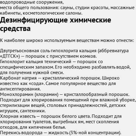
водопроводные сооружения,
места общего пользования: сауны, студии красоты, массажные
кабинеты, косметологические салоны.
Дезинфицирующие химические
средства
К наиболее широко используемым веществам можно отнести:
Двутретьосновная соль гипохлорита кальция (аббревиатура
«ДТГСК») — порошок с присутствием комков.
Гипохлорит кальция технический — порошок со
специфическим запахом. Его необходимо разбавлять водой,
для получения нужной смеси.
Карбонат натрия — кристаллический порошок. Широко
известно как «сода». Самое популярное вещество для
антисептирования.
Монохлорамин (хлорамин) — кристаллообразный порошок.
Подходит для хлорирования помещений при влажной уборке,
стерилизации вещей, столовых принадлежностей, детских
игрушек, сантехники.
Хлорная известь — порошок белого цвета. Подходит для
хлорирования туалетов, выгребных ям, мест скопления
отходов, для кипячения белья.
Перекись водорода — жидкость (3%-ной концентрации).