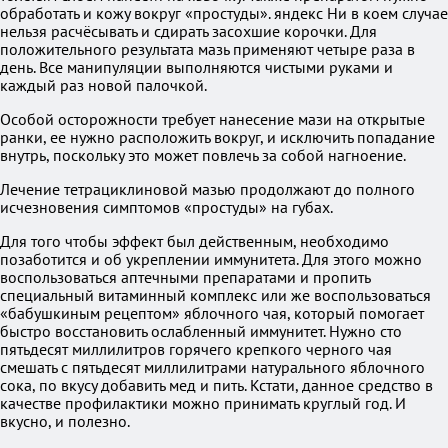
обработать и кожу вокруг «простуды». яндекс Ни в коем случае
нельзя расчёсывать и сдирать засохшие корочки. Для
положительного результата мазь применяют четыре раза в
день. Все манипуляции выполняются чистыми руками и
каждый раз новой палочкой.
Особой осторожности требует нанесение мази на открытые
ранки, ее нужно расположить вокруг, и исключить попадание
внутрь, поскольку это может повлечь за собой нагноение.
Лечение тетрациклиновой мазью продолжают до полного
исчезновения симптомов «простуды» на губах.
Для того чтобы эффект был действенным, необходимо
позаботится и об укреплении иммунитета. Для этого можно
воспользоваться аптечными препаратами и пропить
специальный витаминный комплекс или же воспользоваться
«бабушкиным рецептом» яблочного чая, который помогает
быстро восстановить ослабленный иммунитет. Нужно сто
пятьдесят миллилитров горячего крепкого черного чая
смешать с пятьдесят миллилитрами натурального яблочного
сока, по вкусу добавить мед и пить. Кстати, данное средство в
качестве профилактики можно принимать круглый год. И
вкусно, и полезно.