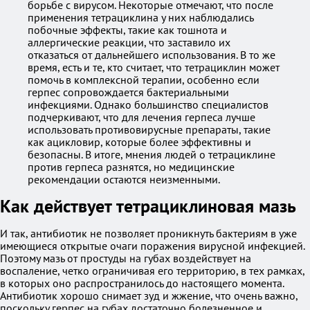
борьбе с вирусом. Некоторые отмечают, что после
применения тетрациклина у них наблюдались
побочные эффекты, такие как тошнота и
аллергические реакции, что заставило их
отказаться от дальнейшего использования. В то же
время, есть и те, кто считает, что тетрациклин может
помочь в комплексной терапии, особенно если
герпес сопровождается бактериальными
инфекциями. Однако большинство специалистов
подчеркивают, что для лечения герпеса лучше
использовать противовирусные препараты, такие
как ацикловир, которые более эффективны и
безопасны. В итоге, мнения людей о тетрациклине
против герпеса разнятся, но медицинские
рекомендации остаются неизменными.
Как действует тетрациклиновая мазь
И так, антибиотик не позволяет проникнуть бактериям в уже
имеющиеся открытые очаги поражения вирусной инфекцией.
Поэтому мазь от простуды на губах воздействует на
воспаление, четко ограничивая его территорию, в тех рамках,
в которых оно распространилось до настоящего момента.
Антибиотик хорошо снимает зуд и жжение, что очень важно,
поскольку герпес на губах достаточно болезненное и