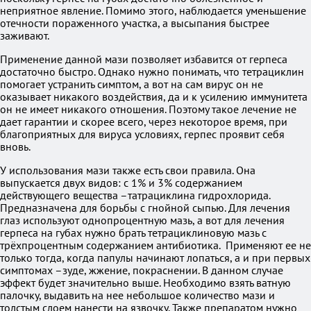
неприятное явление. Помимо этого, наблюдается уменьшение
отечности пораженного участка, а высыпания быстрее
заживают.
Применение данной мази позволяет избавится от герпеса
достаточно быстро. Однако нужно понимать, что тетрациклин
помогает устранить симптом, а вот на сам вирус он не
оказывает никакого воздействия, да и к усилению иммунитета
он не имеет никакого отношения. Поэтому такое лечение не
дает гарантии и скорее всего, через некоторое время, при
благоприятных для вируса условиях, герпес проявит себя
вновь.
У использования мази также есть свои правила. Она
выпускается двух видов: с 1% и 3% содержанием
действующего вещества –татрациклина гидрохлорида.
Предназначена для борьбы с гнойной сыпью. Для лечения
глаз используют однопроцентную мазь, а вот для лечения
герпеса на губах нужно брать тетрациклиновую мазь с
трёхпроцентным содержанием антибиотика. Применяют ее не
только тогда, когда папулы начинают лопаться, а и при первых
симптомах –зуде, жжение, покраснении. В данном случае
эффект будет значительно выше. Необходимо взять ватную
палочку, выдавить на нее небольшое количество мази и
толстым слоем нанести на язвочку. Также препаратом нужно