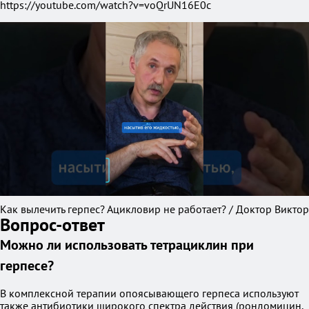
https://youtube.com/watch?v=voQrUN16E0c
Как вылечить герпес? Ацикловир не работает? / Доктор Виктор
Вопрос-ответ
Можно ли использовать тетрациклин при
герпесе?
В комплексной терапии опоясывающего герпеса используют
также антибиотики широкого спектра действия (рондомицин,