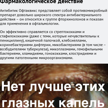
Фармакологическое действие
Антибитик Офтаквикс представляет собой противомикробный
препарат довольно широкого спектра антибактериального
действия – он относится к группе фторхинолонов и показан
для применения в офтальмологии.
Он эффективно справляется со стрептококками и
стафилококками (даже с теми, которые нечувствительны к
пенициллину), кишечной палочкой, клебсиеллами,
коринебактериями дифтерии, микобактериями (в том числе –
возбудителями туберкулеза), микоплазмами, гемофильными
бактериями, хламидиями, гонококками, клостридиями и
другими патогенными микроорганизмами.