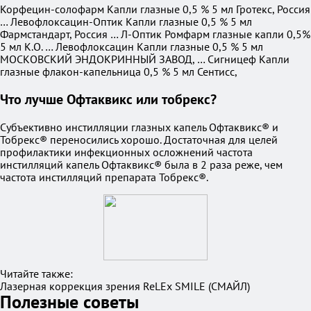
Корфецин-солофарм Капли глазные 0,5 % 5 мл Гротекс, Россия
… Левофлоксацин-Оптик Капли глазные 0,5 % 5 мл
Фармстандарт, Россия … Л-Оптик Ромфарм глазные капли 0,5%
5 мл К.О. … Левофлоксацин Капли глазные 0,5 % 5 мл
МОСКОВСКИЙ ЭНДОКРИННЫЙ ЗАВОД, … Сигницеф Капли
глазные флакон-капельница 0,5 % 5 мл Сентисс,
Что лучше Офтаквикс или тобрекс?
Субъективно инстилляции глазных капель Офтаквикс® и
Тобрекс® переносились хорошо. Достаточная для целей
профилактики инфекционных осложнений частота
инстилляций капель Офтаквикс® была в 2 раза реже, чем
частота инстилляций препарата Тобрекс®.
Читайте также:
Лазерная коррекция зрения ReLEx SMILE (СМАЙЛ)
Полезные советы