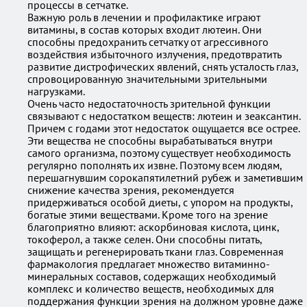
процессы в сетчатке.
Важную роль в лечении и профилактике играют
витамины, в состав которых входит лютеин. Они
способны предохранить сетчатку от агрессивного
воздействия избыточного излучения, предотвратить
развитие дистрофических явлений, снять усталость глаз,
спровоцированную значительными зрительными
нагрузками.
Очень часто недостаточность зрительной функции
связывают с недостатком веществ: лютеин и зеаксантин.
Причем с годами этот недостаток ощущается все острее.
Эти вещества не способны вырабатываться внутри
самого организма, поэтому существует необходимость
регулярно пополнять их извне. Поэтому всем людям,
перешагнувшим сорокапятилетний рубеж и заметившим
снижение качества зрения, рекомендуется
придерживаться особой диеты, с упором на продукты,
богатые этими веществами. Кроме того на зрение
благоприятно влияют: аскорбиновая кислота, цинк,
токоферол, а также селен. Они способны питать,
защищать и регенерировать ткани глаз. Современная
фармакология предлагает множество витаминно-
минеральных составов, содержащих необходимый
комплекс и количество веществ, необходимых для
поддержания функции зрения на должном уровне даже