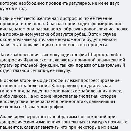
которую необходимо проводить регулярно, не мене двух
курсов в год.
Если имеет место желточная дистрофия, то ее течение
проходит в три этапа. Сначала происходит формирование
кисты, затем она разрывается, образуя кровоизлияние, позже
на пораженном участке образуется рубец. В этом случае
окончательные зрительные возможности будут целиком
зависеть от локализации патологического процесса.
Такие заболевания, как макулодистрофия Штаргадта либо
дистрофия Франческетти, являются причиной значительной
утраты зрительной функции, так как поражают центральный
отдел глазной сетчатки, ее макулу.
В основе вторичных дистрофий лежит прогрессирование
основного заболевания. Как правило, это длительная
гипертония, запущенные хронические заболевания почек,
либо лейкоз. На их фоне нарастает ангиопатия, которая
впоследствии перерастает в ретинопатию, дальнейшим
исходом ее бывает дистрофия.
Анализируя вероятность необратимых осложнений при
дистрофических изменениях зрительных структур у пожилых
пациентов, следует заметить, что при некоторые их виды