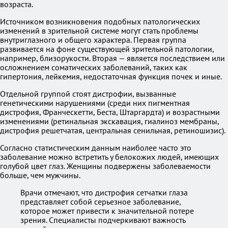
возраста.
Источником возникновения подобных патологических
изменений в зрительной системе могут стать проблемы
внутриглазного и общего характера. Первая группа
развивается на фоне существующей зрительной патологии,
например, близорукости. Вторая — является последствием или
осложнением соматических заболеваний, таких как
гипертония, лейкемия, недостаточная функция почек и иные.
Отдельной группой стоят дистрофии, вызванные
генетическими нарушениями (среди них пигментная
дистрофия, Франческетти, Беста, Штаргардта) и возрастными
изменениями (ретинальная экскавация, гиалиноз мембраны,
дистрофия решетчатая, центральная сенильная, ретиношизис).
Согласно статистическим данным наиболее часто это
заболевание можно встретить у белокожих людей, имеющих
голубой цвет глаз. Женщины подвержены заболеваемости
больше, чем мужчины.
Врачи отмечают, что дистрофия сетчатки глаза
представляет собой серьезное заболевание,
которое может привести к значительной потере
зрения. Специалисты подчеркивают важность