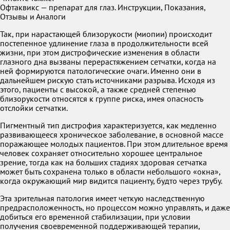
Офтаквикс — препарат для глаз. Инструкции, Показания,
Отзывы и Аналоги
Так, при нарастающей близорукости (миопии) происходит
постепенное удлинение глаза в продолжительности всей
жизни, при этом дистрофические изменения в области
глазного дна вызваны перерастяжением сетчатки, когда на
ней формируются патологические очаги. Именно они в
дальнейшем рискую стать источниками разрыва. Исходя из
этого, пациенты с высокой, а также средней степенью
близорукости относятся к группе риска, имея опасность
отслойки сетчатки.
Пигментный тип дистрофия характеризуется, как медленно
развивающееся хроническое заболевание, в основной массе
поражающее молодых пациентов. При этом длительное время
человек сохраняет относительно хорошее центральное
зрение, тогда как на больших стадиях здоровая сетчатка
может быть сохранена только в области небольшого «окна»,
когда окружающий мир видится пациенту, будто через трубу.
Эта зрительная патология имеет четкую наследственную
предрасположенность, но процессом можно управлять, и даже
добиться его временной стабилизации, при условии
получения своевременной поддерживающей терапии,