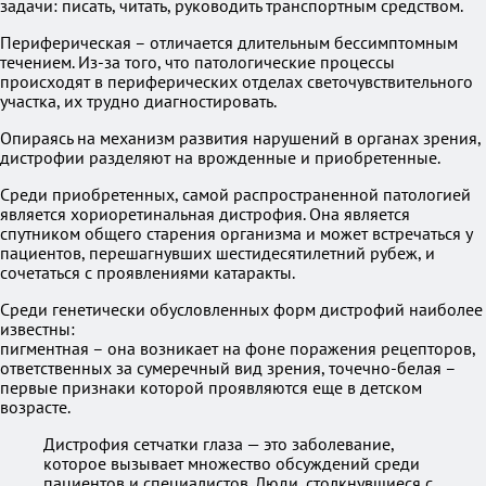
задачи: писать, читать, руководить транспортным средством.
Периферическая – отличается длительным бессимптомным
течением. Из-за того, что патологические процессы
происходят в периферических отделах светочувствительного
участка, их трудно диагностировать.
Опираясь на механизм развития нарушений в органах зрения,
дистрофии разделяют на врожденные и приобретенные.
Среди приобретенных, самой распространенной патологией
является хориоретинальная дистрофия. Она является
спутником общего старения организма и может встречаться у
пациентов, перешагнувших шестидесятилетний рубеж, и
сочетаться с проявлениями катаракты.
Среди генетически обусловленных форм дистрофий наиболее
известны:
пигментная – она возникает на фоне поражения рецепторов,
ответственных за сумеречный вид зрения, точечно-белая –
первые признаки которой проявляются еще в детском
возрасте.
Дистрофия сетчатки глаза — это заболевание,
которое вызывает множество обсуждений среди
пациентов и специалистов. Люди, столкнувшиеся с