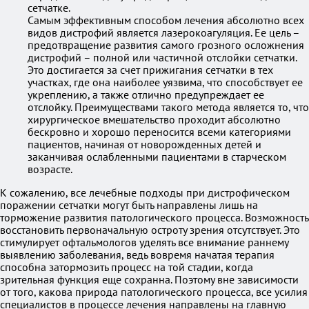
сетчатке.
Самым эффективным способом лечения абсолютно всех
видов дистрофий является лазерокоагуляция. Ее цель –
предотвращение развития самого грозного осложнения
дистрофий – полной или частичной отслойки сетчатки.
Это достигается за счет прижигания сетчатки в тех
участках, где она наиболее уязвима, что способствует ее
укреплению, а также отлично предупреждает ее
отслойку. Преимуществами такого метода является то, что
хирургическое вмешательство проходит абсолютно
бескровно и хорошо переносится всеми категориями
пациентов, начиная от новорожденных детей и
заканчивая ослабленными пациентами в старческом
возрасте.
К сожалению, все лечебные подходы при дистрофическом
поражении сетчатки могут быть направлены лишь на
торможение развития патологического процесса. Возможность
восстановить первоначальную остроту зрения отсутствует. Это
стимулирует офтальмологов уделять все внимание раннему
выявлению заболевания, ведь вовремя начатая терапия
способна затормозить процесс на той стадии, когда
зрительная функция еще сохранна. Поэтому вне зависимости
от того, какова природа патологического процесса, все усилия
специалистов в процессе лечения направлены на главную