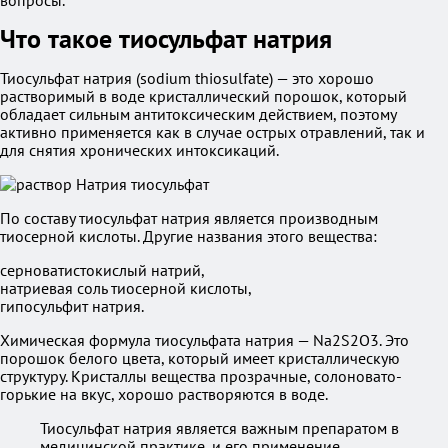
вопросы.
Что такое тиосульфат натрия
Тиосульфат натрия (sodium thiosulfate) — это хорошо
растворимый в воде кристаллический порошок, который
обладает сильным антитоксическим действием, поэтому
активно применяется как в случае острых отравлений, так и
для снятия хронических интоксикаций.
По составу тиосульфат натрия является производным
тиосерной кислоты. Другие названия этого вещества:
серноватистокислый натрий,
натриевая соль тиосерной кислоты,
гипосульфит натрия.
Химическая формула тиосульфата натрия — Na2S2O3. Это
порошок белого цвета, который имеет кристаллическую
структуру. Кристаллы вещества прозрачные, солоновато-
горькие на вкус, хорошо растворяются в воде.
Тиосульфат натрия является важным препаратом в
медицинской практике, и его применение