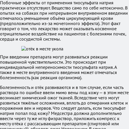
Побочные эффекты от применения тиосульфата натрия
практически отсутствуют. Вещество само по себе нетоксично. В
опытах на собаках при непрерывном внутривенном введении
отмечалось уменьшение объёма циркулирующей крови
(предположительно из-за мочегонного эффекта). Этот факт
говорит о том, что лекарство может оказывать косвенное
отрицательное воздействие на пациентов с болезнями почек,
сердца и сосудистой системы.
При введении препарата могут развиваться реакции
повышенной чувствительности. Это происходит при
индивидуальной непереносимости тиосульфата натрия. А
также в месте внутривенного введения может отмечаться
болезненность (как реакция организма).
Болезненность и отёк развиваются и в том случае, если часть
раствора по ошибке ввели мимо вены под кожу — в этом месте
возникает химический ожог тканей. Вследствие чего могут
развиться тяжёлые осложнения, вплоть до отмирания клеток и
поражения вен и нервов. Что следует делать, если тиосульфат
натрия попал под кожу? Медсестра должна дополнительно
ввести через ту же иглу физраствор, приложить компресс к
месту отёка с рассасывающим препаратом (спиртовой или
гепариновый), обколоть ожог Новокаином. В случае