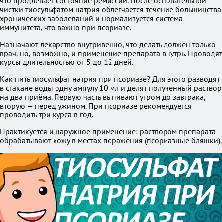
что продлевает состояние ремиссии. После основательной
чистки тиосульфатом натрия облегчается течение большинства
хронических заболеваний и нормализуется система
иммунитета, что важно при псориазе.
Назначают лекарство внутривенно, что делать должен только
врач, но, возможно, и применение препарата внутрь. Проводят
курсы длительностью от 5 до 12 дней.
Как пить тиосульфат натрия при псориазе? Для этого разводят
в стакане воды одну ампулу 10 мл и делят полученный раствор
на два приёма. Первую часть выпивают утром до завтрака,
вторую — перед ужином. При псориазе рекомендуется
проводить три курса в год.
Практикуется и наружное применение: раствором препарата
обрабатывают кожу в местах поражения (псориазные бляшки).