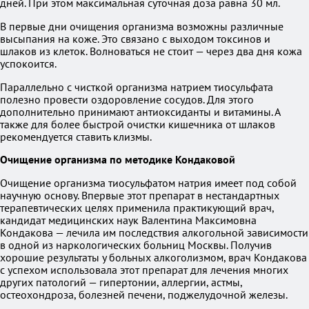
дней. При этом максимальная суточная доза равна 30 мл.
В первые дни очищения организма возможны различные
высыпания на коже. Это связано с выходом токсинов и
шлаков из клеток. Волноваться не стоит — через два дня кожа
успокоится.
Параллельно с чисткой организма натрием тиосульфата
полезно провести оздоровление сосудов. Для этого
дополнительно принимают антиоксиданты и витамины. А
также для более быстрой очистки кишечника от шлаков
рекомендуется ставить клизмы.
Очищение организма по методике Кондаковой
Очищение организма тиосульфатом натрия имеет под собой
научную основу. Впервые этот препарат в нестандартных
терапевтических целях применила практикующий врач,
кандидат медицинских наук Валентина Максимовна
Кондакова — лечила им последствия алкогольной зависимости
в одной из наркологических больниц Москвы. Получив
хорошие результаты у больных алкоголизмом, врач Кондакова
с успехом использовала этот препарат для лечения многих
других патологий — гипертонии, аллергии, астмы,
остеохондроза, болезней печени, поджелудочной железы.