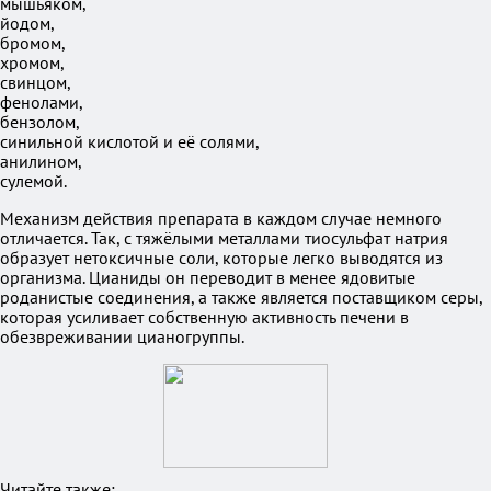
мышьяком,
йодом,
бромом,
хромом,
свинцом,
фенолами,
бензолом,
синильной кислотой и её солями,
анилином,
сулемой.
Механизм действия препарата в каждом случае немного
отличается. Так, с тяжёлыми металлами тиосульфат натрия
образует нетоксичные соли, которые легко выводятся из
организма. Цианиды он переводит в менее ядовитые
роданистые соединения, а также является поставщиком серы,
которая усиливает собственную активность печени в
обезвреживании цианогруппы.
Читайте также: