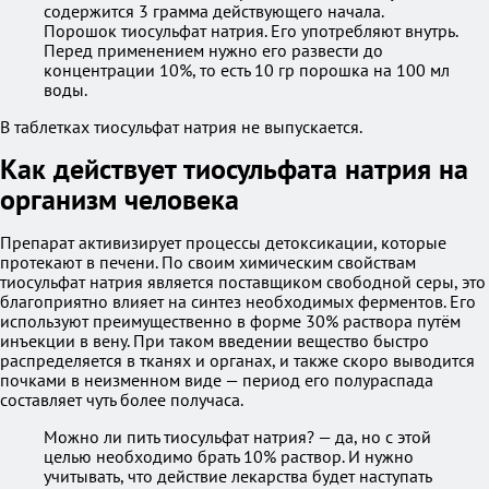
содержится 3 грамма действующего начала.
Порошок тиосульфат натрия. Его употребляют внутрь.
Перед применением нужно его развести до
концентрации 10%, то есть 10 гр порошка на 100 мл
воды.
В таблетках тиосульфат натрия не выпускается.
Как действует тиосульфата натрия на
организм человека
Препарат активизирует процессы детоксикации, которые
протекают в печени. По своим химическим свойствам
тиосульфат натрия является поставщиком свободной серы, это
благоприятно влияет на синтез необходимых ферментов. Его
используют преимущественно в форме 30% раствора путём
инъекции в вену. При таком введении вещество быстро
распределяется в тканях и органах, и также скоро выводится
почками в неизменном виде — период его полураспада
составляет чуть более получаса.
Можно ли пить тиосульфат натрия? — да, но с этой
целью необходимо брать 10% раствор. И нужно
учитывать, что действие лекарства будет наступать