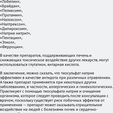
«Лобелин»,
«Брайдан»,
«Пеликсим»,
«Протамин»,
«Налоксон»,
«Налтрексон»,
«Дипироксим»,
«Натрия нитрит»,
«Пентацин»,
«Этиол»,
«Ферроцин».
В качестве препаратов, поддерживающих печень и
снижающих токсическое воздействие других лекарств, могут
использоваться глутатион, янтарная кислота.
В заключение, можно сказать, что тиосульфат натрия
эффективен в качестве антидота при различных отравлениях.
А также препарат применяется при некоторых других
заболеваниях, в частности, аллергических и гинекологических.
Практикуют с помощью тиосульфата натрия и очищение
организма, которое следует проводить после консультации с
врачом, поскольку существует риск побочных эффектов от
применения — препарат может оказывать отрицательное
воздействие на людей с болезнями почек и сердечно-