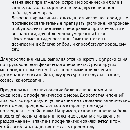
назначают при тяжелой острой и хронической боли в
спине, только на короткий период времени и под
наблюдением врача.
Безрецептурные анальгетики, в том числе нестероидные
противовоспалительные препараты (аспирин, напроксен
и ибупрофен) принимают перорально при отечности и
воспалении, для облегчения умеренной боли.
Некоторые антидепрессанты (амитриптилин и
дезипрамин) облегчают боль и способствуют хорошему
сну.
Для укрепления мышц выполняются конкретные упражнения
под руководством физического терапевта. Среди других
методов, которые могут быть полезными при лечении
дорсопатии: массаж, йога, акупрессура и иглоукалывание,
сеансы криотерапии.
Предотвратить возникновение боли в спине помогают
ежедневные профилактические меры. Дорсопатия и точный
диагноз, который будет установлен на основании клинических
симптомов, предполагает корректировку подхода к
повседневным действиям. Например, основная причина боли
в верхней части спины и в пояснице связана с мышечным
раздражением и тактика профилактики заключается в том,
чтобы избегать поднятия тяжелых предметов,