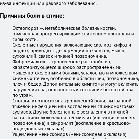
из-за инфекции или ракового заболевания.
Причины боли в спине:
Остеопороз —, метаболическая болезнь костей,
отмеченная прогрессирующим снижением плотности и
силы кости.
Скелетные нарушения, включающие сколиоз, кифоз и
лордоз, приводят к деформации позвонков, мышц,
сухожилий, связок и тканей позвоночника.
Фибромиалгия — хроническое расстройство,
характеризующееся широко распространенными
мышечно-скелетными болями, усталостью и множеством
«нежных точек», особенно в области шеи, позвоночника,
плеч и бедер. Дополнительные симптомы могут включать
нарушения сна, скованность и состояние беспокойства
по утрам.
Спондилит относится к хронической боли, вызванной
тяжелой инфекцией или воспалением спинномозговых
суставов. Другие болезненные воспаления в нижней
части спины включают остеомиелит (инфекция в костях
позвоночника) и сакроилит (воспаление в крестцово-
подвздошных суставах).
Ущемление менискоидов (менискоидная окклюзия)