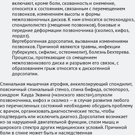
включают, кроме боли, скованность и онемение,
относится к состояниям, связанным с перемещением
позвонков, изменением высоты и формы
межпозвоночных дисков. К ним относятся остеохондроз,
спондилолистез (смещение позвонков), боковые и
передние деформации позвоночника (сколиоз, кифоз,
лордоз).
Вертеброгенная дорсопатия, вызванная изменениями
позвонков. Причиной являются травмы, инфекции
(туберкулез, сифилис, остеомиелит), болезнь Бехтерева.
Процессы, протекающие со смещением
межпозвонкового диска и разрывом его связок, с
образованием грыж относятся к дискогенной
дорсопатии.
Спинальная мышечная атрофия, анкилозирующий спондилит,
поясничный спинальный стеноз, спина бифида, остеопороз,
синдром Кауда Эквина («конского хвоста»),опухоли
позвоночника, кифоз и сколиоз — в случае развития любого
из перечисленных состояний необходимо обсудить проблему
с врачом, организовать диагностические тесты, чтобы
подтвердить или исключить диагноз. Дорсопатия возникает
из-за нарушений двигательной функции, спазм мышц и
широкого спектра других медицинских условий. Причиной
боли в спине может быть и наследственная