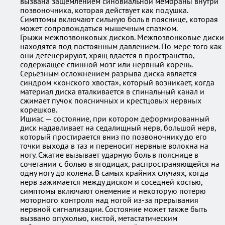
вызвана защемлением синовиальной мембраны внутри
позвоночника, которая действует как подушка.
Симптомы включают сильную боль в пояснице, которая
может сопровождаться мышечным спазмом.
Грыжи межпозвонковых дисков. Межпозвонковые диски
находятся под постоянным давлением. По мере того как
они дегенерируют, хрящ вдаётся в пространство,
содержащее спинной мозг или нервный корень.
Серьёзным осложнением разрыва диска является
синдром «конского хвоста», который возникает, когда
материал диска вталкивается в спинальный канал и
сжимает пучок поясничных и крестцовых нервных
корешков.
Ишиас — состояние, при котором деформированный
диск надавливает на седалищный нерв, большой нерв,
который простирается вниз по позвоночнику до его
точки выхода в таз и переносит нервные волокна на
ногу. Сжатие вызывает ударную боль в пояснице в
сочетании с болью в ягодицах, распространяющейся на
одну ногу до колена. В самых крайних случаях, когда
нерв зажимается между диском и соседней костью,
симптомы включают онемение и некоторую потерю
моторного контроля над ногой из-за прерывания
нервной сигнализации. Состояние может также быть
вызвано опухолью, кистой, метастатическим