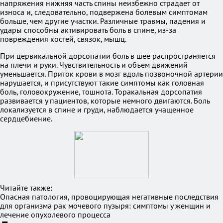
напряжения нижняя часть спины неизбежно страдает от
износа и, следовательно, подвержена болевым симптомам
больше, чем другие участки. Различные травмы, падения и
удары способны активировать боль в спине, из-за
повреждения костей, связок, мышц.
При цервикальной дорсопатии боль в шее распространяется
на плечи и руки. Чувствительность и объем движений
уменьшается. Приток крови в мозг вдоль позвоночной артерии
нарушается, и присутствуют такие симптомы как головная
боль, головокружение, тошнота. Торакальная дорсопатия
развивается у пациентов, которые немного двигаются. Боль
локализуется в спине и груди, наблюдается учащенное
сердцебиение.
Читайте также:
Опасная патология, провоцирующая негативные последствия
для организма рак мочевого пузыря: симптомы у женщин и
лечение опухолевого процесса