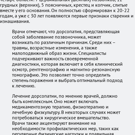
грудных (верхних), 5 поясничных, крестец и копчик, слитые
вместе у его основания. Он полностью сформирован к 20-22
годам, а уже с 30 лет появляются первые признаки старения и
изнашивания.
Врачи отмечают, что дорсопатия, представляющая
собой заболевание позвоночника, может
возникать по различным причинам. Среди них –
травмы, возрастные изменения, а также
малоподвижный образ жизни. Специалисты
подчеркивают важность своевременной
диагностики, которая включает в себя клинический
осмотр, рентгенографию и магнитно-резонансную
томографию. Это позволяет точно определить
степень поражения и выбрать оптимальный подход
к лечению.
Лечение дорсопатии, по мнению врачей, должно
быть комплексным. Оно может включать
медикаментозную терапию, физиотерапию и
лечебную физкультуру. В некоторых случаях может
потребоваться хирургическое вмешательство.
Врачи также акцентируют внимание на
необходимости профилактических мер, таких как
регулярные физические нагрузки и правильная