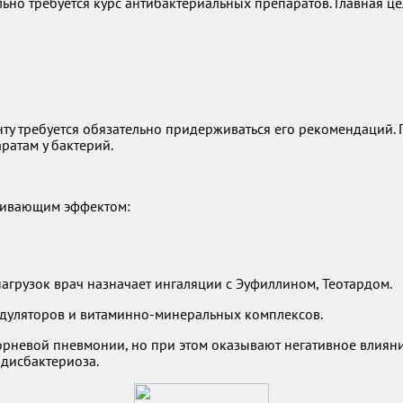
но требуется курс антибактериальных препаратов. Главная це
иенту требуется обязательно придерживаться его рекомендаци
ратам у бактерий.
ркивающим эффектом:
грузок врач назначает ингаляции с Эуфиллином, Теотардом.
одуляторов и витаминно-минеральных комплексов.
рневой пневмонии, но при этом оказывают негативное влиян
 дисбактериоза.