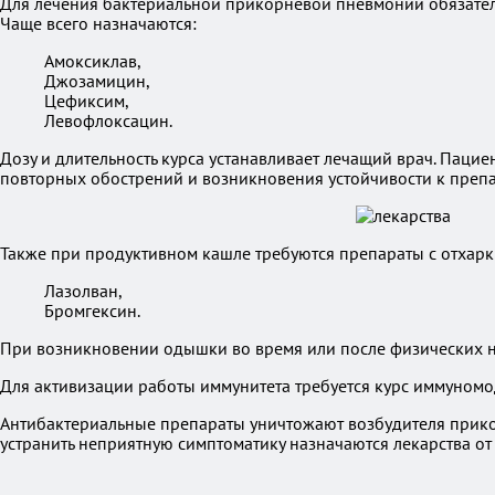
Для лечения бактериальной прикорневой пневмонии обязатель
Чаще всего назначаются:
Амоксиклав,
Джозамицин,
Цефиксим,
Левофлоксацин.
Дозу и длительность курса устанавливает лечащий врач. Пац
повторных обострений и возникновения устойчивости к препа
Также при продуктивном кашле требуются препараты с отха
Лазолван,
Бромгексин.
При возникновении одышки во время или после физических на
Для активизации работы иммунитета требуется курс иммуном
Антибактериальные препараты уничтожают возбудителя прико
устранить неприятную симптоматику назначаются лекарства от