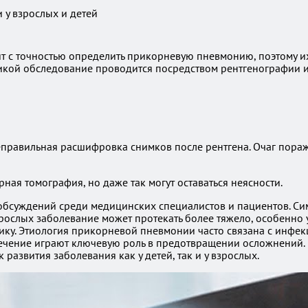
 у взрослых и детей
 с точностью определить прикорневую пневмонию, поэтому их 
атикой обследование проводится посредством рентгенографии 
авильная расшифровка снимков после рентгена. Очаг поражен
ая томография, но даже так могут оставаться неясности.
бсуждений среди медицинских специалистов и пациентов. Сим
зрослых заболевание может протекать более тяжело, особенно
тику. Этиология прикорневой пневмонии часто связана с инфек
и лечение играют ключевую роль в предотвращении осложнений
развития заболевания как у детей, так и у взрослых.