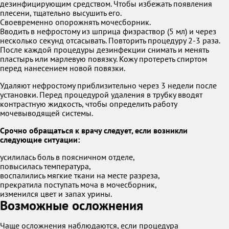
дезинфицирующим средством. Чтобы избежать появления
плесени, тщательно высушить его.
Своевременно опорожнять мочесборник.
Вводить в нефростому из шприца физраствор (5 мл) и через
несколько секунд отсасывать. Повторить процедуру 2-3 раза.
После каждой процедуры дезинфекции снимать и менять
пластырь или марлевую повязку. Кожу протереть спиртом
перед нанесением новой повязки.
Удаляют нефростому приблизительно через 3 недели после
установки. Перед процедурой удаления в трубку вводят
контрастную жидкость, чтобы определить работу
мочевыводящей системы.
Срочно обращаться к врачу следует, если возникли
следующие ситуации:
усилилась боль в поясничном отделе,
повысилась температура,
воспалились мягкие ткани на месте разреза,
прекратила поступать моча в мочесборник,
изменился цвет и запах урины.
Возможные осложнения
Чаще осложнения наблюдаются, если процедура