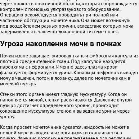
через прокол в поясничной области, которая сопровождается
контролем с помощью ультразвукового оборудования.
Операцию рекомендуется проводить при полной или
частичной обструкции мочеточника. Она может возникнуть
под воздействием разных причин, вследствие которых моча
задерживается в чашечно-лоханочной системе почек.
Угроза накопления мочи в почках
Почки извне защищает жировая ткань и фиброзная капсула из
плотной соединительной ткани. Под капсулой находится
паренхима с нефронами. Именно здесь плазма крови
фильтруется, формируется урина. Канальцы нефронов выводят
мочу в чашечки, потом в лоханку, далее по мочеточникам в
мочевой пузырь.
Стенки этого органа имеют гладкую мускулатуру. Когда он
наполняется мочой, стенки растягиваются. Давление внутри
пузыря достигнет определенного уровня, происходит
сокращение мускулатуры стенок и выведение урины через
уретру.
Когда просвет мочеточника сужается, жидкость не может в
полной мере выводится из организма и скапливается в
почках, функция которых не предназначена для регуляции