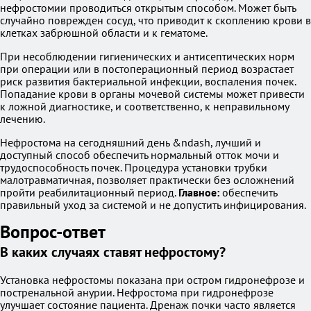
нефростомии проводиться открытым способом. Может быть
случайно поврежден сосуд, что приводит к скоплению крови в
клетках забрюшной области и к гематоме.
При несоблюдении гигиенических и антисептических норм
при операции или в постоперационный период возрастает
риск развития бактериальной инфекции, воспаления почек.
Попадание крови в органы мочевой системы может привести
к ложной диагностике, и соответственно, к неправильному
лечению.
Нефростома на сегодняшний день &ndash, лучший и
доступный способ обеспечить нормальный отток мочи и
трудоспособность почек. Процедура установки трубки
малотравматичная, позволяет практически без осложнений
пройти реабилитационный период.
Главное:
обеспечить
правильный уход за системой и не допустить инфицирования.
Вопрос-ответ
В каких случаях ставят нефростому?
Установка нефростомы показана при остром гидронефрозе и
постренальной анурии. Нефростома при гидронефрозе
улучшает состояние пациента. Дренаж почки часто является