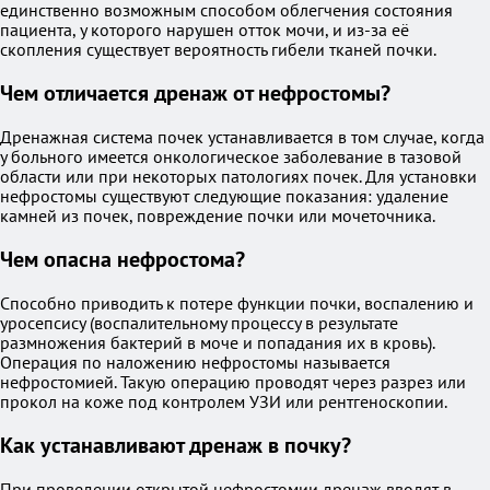
единственно возможным способом облегчения состояния
пациента, у которого нарушен отток мочи, и из-за её
скопления существует вероятность гибели тканей почки.
Чем отличается дренаж от нефростомы?
Дренажная система почек устанавливается в том случае, когда
у больного имеется онкологическое заболевание в тазовой
области или при некоторых патологиях почек. Для установки
нефростомы существуют следующие показания: удаление
камней из почек, повреждение почки или мочеточника.
Чем опасна нефростома?
Способно приводить к потере функции почки, воспалению и
уросепсису (воспалительному процессу в результате
размножения бактерий в моче и попадания их в кровь).
Операция по наложению нефростомы называется
нефростомией. Такую операцию проводят через разрез или
прокол на коже под контролем УЗИ или рентгеноскопии.
Как устанавливают дренаж в почку?
При проведении открытой нефростомии дренаж вводят в