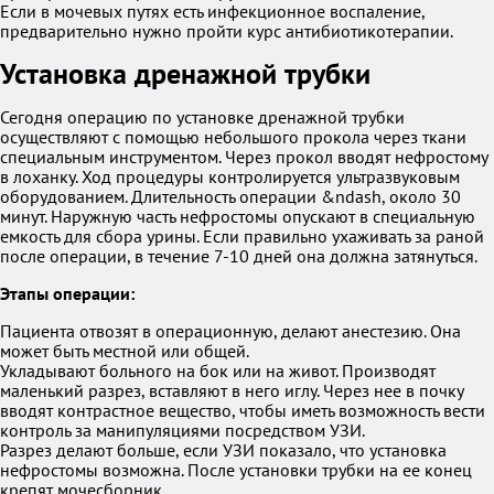
Если в мочевых путях есть инфекционное воспаление,
предварительно нужно пройти курс антибиотикотерапии.
Установка дренажной трубки
Сегодня операцию по установке дренажной трубки
осуществляют с помощью небольшого прокола через ткани
специальным инструментом. Через прокол вводят нефростому
в лоханку. Ход процедуры контролируется ультразвуковым
оборудованием. Длительность операции &ndash, около 30
минут. Наружную часть нефростомы опускают в специальную
емкость для сбора урины. Если правильно ухаживать за раной
после операции, в течение 7-10 дней она должна затянуться.
Этапы операции:
Пациента отвозят в операционную, делают анестезию. Она
может быть местной или общей.
Укладывают больного на бок или на живот. Производят
маленький разрез, вставляют в него иглу. Через нее в почку
вводят контрастное вещество, чтобы иметь возможность вести
контроль за манипуляциями посредством УЗИ.
Разрез делают больше, если УЗИ показало, что установка
нефростомы возможна. После установки трубки на ее конец
крепят мочесборник.