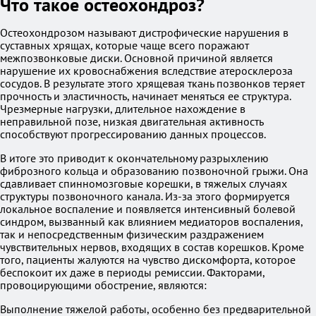
Что такое остеохондроз?
Остеохондрозом называют дистрофические нарушения в
суставных хрящах, которые чаще всего поражают
межпозвонковые диски. Основной причиной является
нарушение их кровоснабжения вследствие атеросклероза
сосудов. В результате этого хрящевая ткань позвонков теряет
прочность и эластичность, начинает меняться ее структура.
Чрезмерные нагрузки, длительное нахождение в
неправильной позе, низкая двигательная активность
способствуют прогрессированию данных процессов.
В итоге это приводит к окончательному разрыхлению
фиброзного кольца и образованию позвоночной грыжи. Она
сдавливает спинномозговые корешки, в тяжелых случаях
структуры позвоночного канала. Из-за этого формируется
локальное воспаление и появляется интенсивный болевой
синдром, вызванный как влиянием медиаторов воспаления,
так и непосредственным физическим раздражением
чувствительных нервов, входящих в состав корешков. Кроме
того, пациенты жалуются на чувство дискомфорта, которое
беспокоит их даже в периоды ремиссии. Факторами,
провоцирующими обострение, являются:
Выполнение тяжелой работы, особенно без предварительной