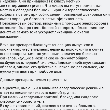
Лидокаин. Они принадлежат к классу местных
анестезирующих средств. Эти лекарства могут применяться
местно и обладают большой шириной терапевтического
эффекта, поэтому при соблюдении правильной дозировки они
имеют хорошую безопасность и эффективность.
Новокаиновый раствор, вводимый с помощью электрофореза,
позволяет быстро снять болевой синдром, а благоприятное
действие самого тока ускоряет ликвидацию очагов
воспаления.
В тканях препарат блокирует генерацию импульсов в
окончаниях чувствительных нервных волокон, что в случае
остеохондроза заметно уменьшает количество болевых
сигналов, идущих в мозг. Также он снижает общую
возбудимость нервной системы. Лидокаин действует схожим
образом, однако, его действие в несколько раз сильнее, что
нужно учитывать при подборе дозы.
Данные препараты нельзя применять:
Пациентам, имеющим в анамнезе аллергические реакции в
ответ на введение лекарств данной группы.
При наличии сердечных аритмий, блокад или синдроме
слабости синусового узла.
В случае кровотечений, шокового состояния больного.