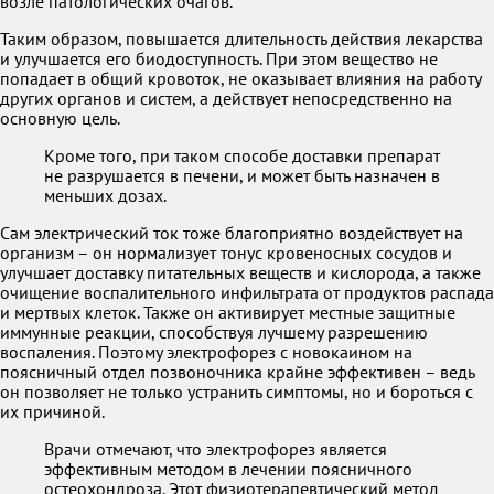
возле патологических очагов.
Таким образом, повышается длительность действия лекарства
и улучшается его биодоступность. При этом вещество не
попадает в общий кровоток, не оказывает влияния на работу
других органов и систем, а действует непосредственно на
основную цель.
Кроме того, при таком способе доставки препарат
не разрушается в печени, и может быть назначен в
меньших дозах.
Сам электрический ток тоже благоприятно воздействует на
организм – он нормализует тонус кровеносных сосудов и
улучшает доставку питательных веществ и кислорода, а также
очищение воспалительного инфильтрата от продуктов распада
и мертвых клеток. Также он активирует местные защитные
иммунные реакции, способствуя лучшему разрешению
воспаления. Поэтому электрофорез с новокаином на
поясничный отдел позвоночника крайне эффективен – ведь
он позволяет не только устранить симптомы, но и бороться с
их причиной.
Врачи отмечают, что электрофорез является
эффективным методом в лечении поясничного
остеохондроза. Этот физиотерапевтический метод