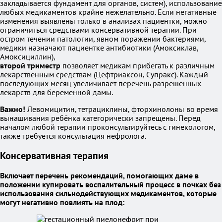
закладывается фундамент для органов, систем), использование
любых медикаментов крайне нежелательно. Если негативные
изменения выявлены только в анализах пациентки, можно
ограничиться средствами консервативной терапии. При
остром течении патологии, явном поражении бактериями,
медики назначают пациентке антибиотики (Амоксиклав,
Амоксициллин),
второй триместр
позволяет медикам прибегать к различным
лекарственным средствам (Цефтриаксон, Супракс). Каждый
последующих месяц увеличивает перечень разрешённых
лекарств для беременной дамы.
Важно!
Левомицитин, тетрациклины, фторхинолоны во время
вынашивания ребёнка категорически запрещены. Перед
началом любой терапии проконсультируйтесь с гинекологом,
также требуется консультация нефролога.
Консервативная терапия
Включает перечень рекомендаций, помогающих даме в
положении купировать воспалительный процесс в почках без
использования сильнодействующих медикаментов, которые
могут негативно повлиять на плод: