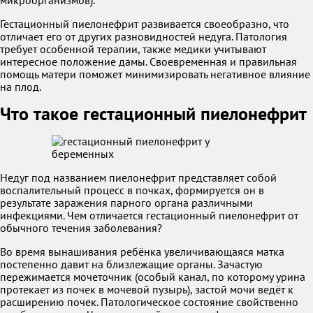
микроорганизмов).
Гестационный пиелонефрит развивается своеобразно, что
отличает его от других разновидностей недуга. Патология
требует особенной терапии, также медики учитывают
интересное положение дамы. Своевременная и правильная
помощь матери поможет минимизировать негативное влияние
на плод.
Что такое гестационный пиелонефрит
Недуг под названием пиелонефрит представляет собой
воспалительный процесс в почках, формируется он в
результате заражения парного органа различными
инфекциями. Чем отличается гестационный пиелонефрит от
обычного течения заболевания?
Во время вынашивания ребёнка увеличивающаяся матка
постепенно давит на близлежащие органы. Зачастую
пережимается мочеточник (особый канал, по которому урина
протекает из почек в мочевой пузырь), застой мочи ведёт к
расширению почек. Патологическое состояние свойственно