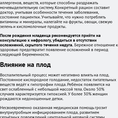
аллергенов, веществ, которые способны раздражать
мочевыделительную систему. Конкретный рацион составит
доктор, учитывая особенности течения заболевания,
состояние пациентки. Учитывайте, что нужно потреблять
витамины и минералы, налегайте на фрукты, овощи, свежую
зелень и кисломолочные продукты.
После рождения младенца рекомендуется прийти на
консультацию к нефрологу, убедиться в отсутствии
осложнений, скрытого течения недуга.
Бережное отношение к
здоровью предотвратит появление осложнений в период
следующей беременности.
Влияние на плод
Воспалительный процесс может негативно влиять на плод.
Постоянное кислородное голодание, недостаток питательных
веществ ведёт к гипотрофии плода. Ребёнок появляется на
свет ослабленный с небольшой массой тела. Около 50%
случаев характеризуется гипоксией. У более 30% женщин
рождаются недоношенные детки.
Несвоевременно оказанная медицинская помощь грозит
внутриутробным инфицированием плода, развитием
серьёзных повреждений центральной нервной системы