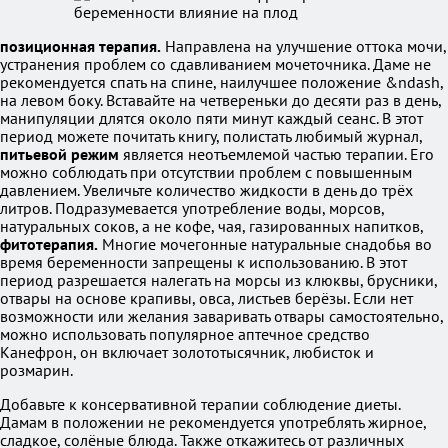
позиционная терапия.
Направлена на улучшение оттока мочи,
устранения проблем со сдавливанием мочеточника. Даме не
рекомендуется спать на спине, наилучшее положение &ndash,
на левом боку. Вставайте на четвереньки до десяти раз в день,
манипуляции длятся около пяти минут каждый сеанс. В этот
период можете почитать книгу, полистать любимый журнал,
питьевой режим
является неотъемлемой частью терапии. Его
можно соблюдать при отсутствии проблем с повышенным
давлением. Увеличьте количество жидкости в день до трёх
литров. Подразумевается употребление воды, морсов,
натуральных соков, а не кофе, чая, газированных напитков,
фитотерапия.
Многие мочегонные натуральные снадобья во
время беременности запрещены к использованию. В этот
период разрешается налегать на морсы из клюквы, брусники,
отвары на основе крапивы, овса, листьев берёзы. Если нет
возможности или желания заваривать отвары самостоятельно,
можно использовать популярное аптечное средство
Канефрон, он включает золототысячник, любисток и
розмарин.
Добавьте к консервативной терапии соблюдение диеты.
Дамам в положении не рекомендуется употреблять жирное,
сладкое, солёные блюда. Также откажитесь от различных