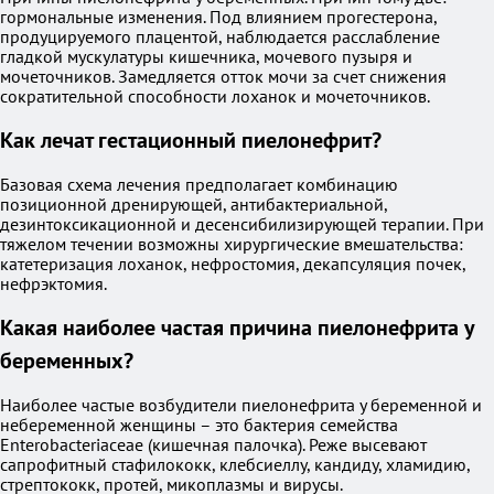
гормональные изменения. Под влиянием прогестерона,
продуцируемого плацентой, наблюдается расслабление
гладкой мускулатуры кишечника, мочевого пузыря и
мочеточников. Замедляется отток мочи за счет снижения
сократительной способности лоханок и мочеточников.
Как лечат гестационный пиелонефрит?
Базовая схема лечения предполагает комбинацию
позиционной дренирующей, антибактериальной,
дезинтоксикационной и десенсибилизирующей терапии. При
тяжелом течении возможны хирургические вмешательства:
катетеризация лоханок, нефростомия, декапсуляция почек,
нефрэктомия.
Какая наиболее частая причина пиелонефрита у
беременных?
Наиболее частые возбудители пиелонефрита у беременной и
небеременной женщины – это бактерия семейства
Enterobacteriaceae (кишечная палочка). Реже высевают
сапрофитный стафилококк, клебсиеллу, кандиду, хламидию,
стрептококк, протей, микоплазмы и вирусы.