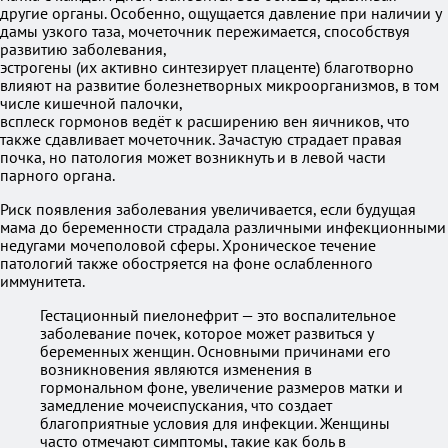
другие органы. Особенно, ощущается давление при наличии у
дамы узкого таза, мочеточник пережимается, способствуя
развитию заболевания,
эстрогены (их активно синтезирует плаценте) благотворно
влияют на развитие болезнетворных микроорганизмов, в том
числе кишечной палочки,
всплеск гормонов ведёт к расширению вен яичников, что
также сдавливает мочеточник. Зачастую страдает правая
почка, но патология может возникнуть и в левой части
парного органа.
Риск появления заболевания увеличивается, если будущая
мама до беременности страдала различными инфекционными
недугами мочеполовой сферы. Хроническое течение
патологий также обостряется на фоне ослабленного
иммунитета.
Гестационный пиелонефрит — это воспалительное
заболевание почек, которое может развиться у
беременных женщин. Основными причинами его
возникновения являются изменения в
гормональном фоне, увеличение размеров матки и
замедление мочеиспускания, что создает
благоприятные условия для инфекции. Женщины
часто отмечают симптомы, такие как боль в