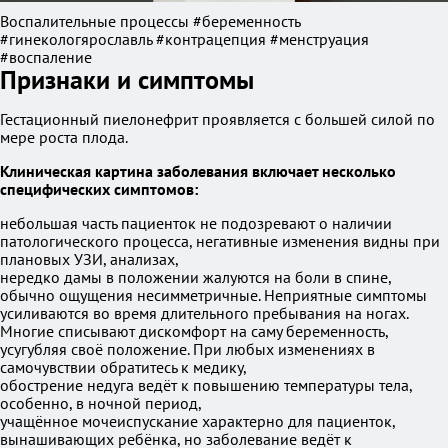
Воспалительные процессы #беременность
#гинекологярославль #контрацепция #менструация
#воспаление
Признаки и симптомы
Гестационный пиелонефрит проявляется с большей силой по
мере роста плода.
Клиническая картина заболевания включает несколько
специфических симптомов:
небольшая часть пациенток не подозревают о наличии
патологического процесса, негативные изменения видны при
плановых УЗИ, анализах,
нередко дамы в положении жалуются на боли в спине,
обычно ощущения несимметричные. Неприятные симптомы
усиливаются во время длительного пребывания на ногах.
Многие списывают дискомфорт на саму беременность,
усугубляя своё положение. При любых изменениях в
самочувствии обратитесь к медику,
обострение недуга ведёт к повышению температуры тела,
особенно, в ночной период,
учащённое мочеиспускание характерно для пациенток,
вынашивающих ребёнка, но заболевание ведёт к