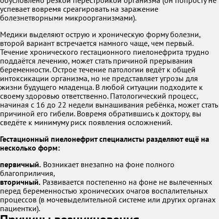
обусловлено резкой перестройкой организма (он попросту не
успевает вовремя среагировать на заражение
болезнетворными микроорганизмами).
Медики выделяют острую и хроническую форму болезни,
второй вариант встречается намного чаще, чем первый.
Течение хронического гестационного пиелонефрита трудно
поддаётся лечению, может стать причиной прерывания
беременности. Острое течение патологии ведёт к общей
интоксикации организма, но не представляет угрозы для
жизни будущего младенца. В любой ситуации подходите к
своему здоровью ответственно. Патологический процесс,
начиная с 16 до 22 недели вынашивания ребёнка, может стать
причиной его гибели. Вовремя обратившись к доктору, вы
сведёте к минимуму риск появления осложнений.
Гестационный пиелонефрит специалисты разделяют ещё на
несколько форм:
первичный.
Возникает внезапно на фоне полного
благоприличия,
вторичный.
Развивается постепенно на фоне не вылеченных
перед беременностью хронических очагов воспалительных
процессов (в мочевыделительной системе или других органах
пациентки).