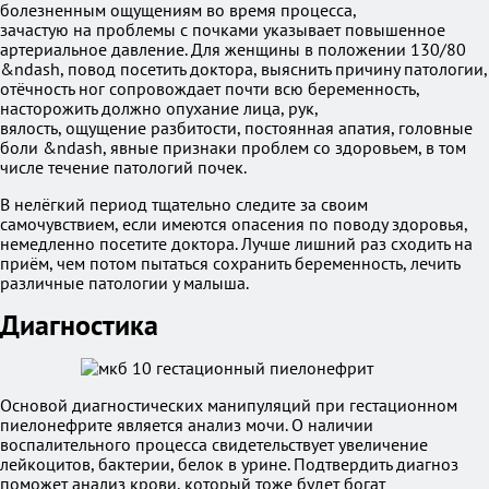
болезненным ощущениям во время процесса,
зачастую на проблемы с почками указывает повышенное
артериальное давление. Для женщины в положении 130/80
&ndash, повод посетить доктора, выяснить причину патологии,
отёчность ног сопровождает почти всю беременность,
насторожить должно опухание лица, рук,
вялость, ощущение разбитости, постоянная апатия, головные
боли &ndash, явные признаки проблем со здоровьем, в том
числе течение патологий почек.
В нелёгкий период тщательно следите за своим
самочувствием, если имеются опасения по поводу здоровья,
немедленно посетите доктора. Лучше лишний раз сходить на
приём, чем потом пытаться сохранить беременность, лечить
различные патологии у малыша.
Диагностика
Основой диагностических манипуляций при гестационном
пиелонефрите является анализ мочи. О наличии
воспалительного процесса свидетельствует увеличение
лейкоцитов, бактерии, белок в урине. Подтвердить диагноз
поможет анализ крови, который тоже будет богат