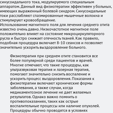
синусоидального тока, модулируемого специальным
аппаратом. Данный вид физиотерапии эффективен у больных,
имеющих выраженный болевой синдром. Синусоидальные
токи расслабляют спазмированные мышечные волокна и
стимулируют кровообращение.
Использование магнитного поля для лечения среднего отита
известно очень давно. Низкочастотное магнитное поле
положительно влияет на состояние микроциркуляторного
русла и быстро снижает отечность тканей. Как правило,
подобная процедура включает 8-10 сеансов и позволяет
значительно ускорить выздоровление больного.
Физиотерапия при среднем отите становится все
более популярной среди пациентов и врачей.
Многие отмечают, что такие процедуры, как
ультразвуковая терапия и лазерная терапия,
помогают значительно снизить воспаление и
ускорить процесс выздоровления. Показания к
физиотерапии включают хронические формы
заболевания, а также случаи, когда
медикаментозное лечение не дает желаемых
результатов. Однако важно помнить о
противопоказаниях, таких как острые
воспалительные процессы или наличие опухолей.
Процедуры обычно проводятся в условиях