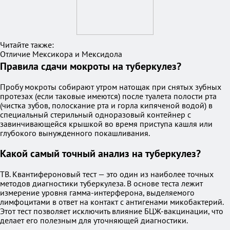
Читайте также:
Отличие Мексикора и Мексидола
Правила сдачи мокроты на туберкулез?
Пробу мокроты собирают утром натощак при снятых зубных
протезах (если таковые имеются) после туалета полости рта
(чистка зубов, полоскание рта и горла кипяченой водой) в
специальный стерильный одноразовый контейнер с
завинчивающейся крышкой во время приступа кашля или
глубокого вынужденного покашливания.
Какой самый точный анализ на туберкулез?
TB. Квантифероновый тест — это один из наиболее точных
методов диагностики туберкулеза. В основе теста лежит
измерение уровня гамма-интерферона, выделяемого
лимфоцитами в ответ на контакт с антигенами микобактерий.
Этот тест позволяет исключить влияние БЦЖ-вакцинации, что
делает его полезным для уточняющей диагностики.