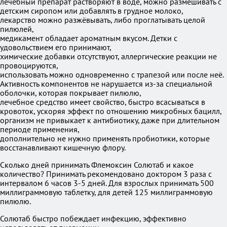
лечебный препарат растворяют в воде, можно размешивать с
детским сиропом или добавлять в грудное молоко,
лекарство можно разжёвывать, либо проглатывать целой
пилюлей,
медикамент обладает ароматным вкусом. Детки с
удовольствием его принимают,
химические добавки отсутствуют, аллергические реакции не
провоцируются,
использовать можно одновременно с трапезой или после неё.
Активность компонентов не нарушается из-за специальной
оболочки, которая покрывает пилюлю,
лечебное средство имеет свойство, быстро всасываться в
кровоток, ускоряя эффект по отношению микробных бацилл,
организм не привыкает к антибиотику, даже при длительном
периоде применения,
дополнительно не нужно применять пробиотики, которые
восстанавливают кишечную флору.
Сколько дней принимать Флемоксин Солютаб и какое
количество? Принимать рекомендовано доктором 3 раза с
интервалом 6 часов 3-5 дней. Для взрослых принимать 500
миллиграммовую таблетку, для детей 125 миллиграммовую
пилюлю.
Солютаб быстро побеждает инфекцию, эффективно