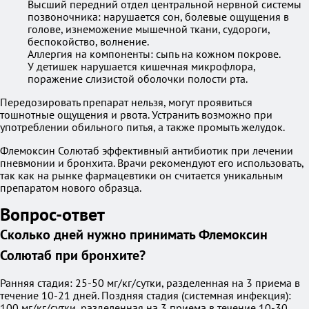
Высший передний отдел центральной нервной системы
позвоночника: нарушается сон, болевые ощущения в
голове, изнеможение мышечной ткани, судороги,
беспокойство, волнение.
Аллергия на компоненты: сыпь на кожном покрове.
У детишек нарушается кишечная микрофлора,
поражение слизистой оболочки полости рта.
Передозировать препарат нельзя, могут проявиться
тошнотные ощущения и рвота. Устранить возможно при
употреблении обильного питья, а также промыть желудок.
Флемоксин Солютаб эффективный антибиотик при лечении
пневмонии и бронхита. Врачи рекомендуют его использовать,
так как на рынке фармацевтики он считается уникальным
препаратом нового образца.
Вопрос-ответ
Сколько дней нужно принимать Флемоксин
Солютаб при бронхите?
Ранняя стадия: 25-50 мг/кг/сутки, разделенная на 3 приема в
течение 10-21 дней. Поздняя стадия (системная инфекция):
100 мг/кг/сутки, разделенная на 3 приема в течение 10-30