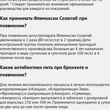
дней. * Следует принимать во внимание официальные
руководства для каждого из показаний.
Как принимать Флемоксин Солютаб при
пневмонии?
При пневмонии дозу препарата Флемоксин Солютаб
увеличивали в 2 раза (80 мг/кг/сут в 2 приема). Дети
контрольной группы получали ампициллина тригидрат
отечественного производства. Больным до 4 лет назначали
препарат в виде суспензии в суточной дозе 100 мг/кг в 4
приема после еды.
Какие антибиотики пить при бронхите и
пневмонии?
Для лечения воспалительного процесса в легких используются
кларитромицин («Клацид», «Кларитромицин-Тева»,
«Фромилид») и азитромицин («Азитрал», «Сумамед»,
«Азитрокс»). «Азитрал» выпускается в таблетках с дозировкой
для взрослых 250 или 500 мг. Применяется однократно в сутки
за два часа до или после приема пищи.