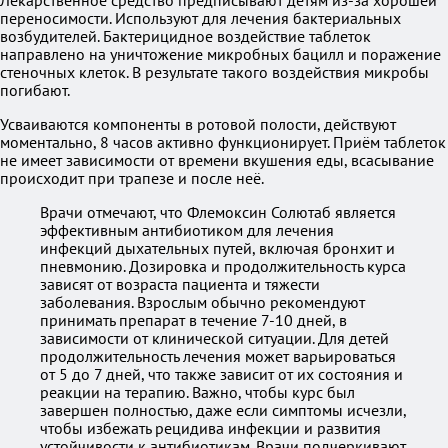
Лекарственное средство предписывают детям из-за хорошей
переносимости. Используют для лечения бактериальных
возбудителей. Бактерицидное воздействие таблеток
направлено на уничтожение микробных бацилл и поражение
стеночных клеток. В результате такого воздействия микробы
погибают.
Усваиваются компоненты в ротовой полости, действуют
моментально, 8 часов активно функционирует. Приём таблеток
не имеет зависимости от времени вкушения еды, всасывание
происходит при трапезе и после неё.
Врачи отмечают, что Флемоксин Солютаб является
эффективным антибиотиком для лечения
инфекций дыхательных путей, включая бронхит и
пневмонию. Дозировка и продолжительность курса
зависят от возраста пациента и тяжести
заболевания. Взрослым обычно рекомендуют
принимать препарат в течение 7-10 дней, в
зависимости от клинической ситуации. Для детей
продолжительность лечения может варьироваться
от 5 до 7 дней, что также зависит от их состояния и
реакции на терапию. Важно, чтобы курс был
завершен полностью, даже если симптомы исчезли,
чтобы избежать рецидива инфекции и развития
устойчивости к антибиотикам. Врачи подчеркивают,