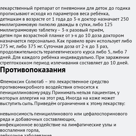
лекарственный препарат от пневмонии для деток до годика
прописывают исходя из параметров веса ребёнка,
детишкам в возрасте от 1 года до 3-х доктор назначает 250
миллиграммовую пилюлю дважды в сутки, либо 125
миллиграммовую таблетку – 3-х разовый приём,
детям при возрастной планке от з-х до 10 доза доктором
назначается персонально. Как правило врач использует либо
275 мг, либо 375 мг. Суточная доза от 2-х до 3 раз,
продолжительность терапевтического курса либо 5, либо 7
дней. Для каждого ребёнка индивидуально. При заражении
стрептококком период излечивания составляет до 10 дней.
Противопоказания
Флемоксин Солютаб – это лекарственное средство
противомикробного воздействия относится к
пенициллиновому ряду. Принимать нельзя пациентам, у
которых аллергия на этот ряд. Иногда на коже может
выступить сыпь. Приведём ограничения к этому лекарству:
невыносимость пенициллинового или цефалоспоринового
ряда и добавочных составляющих,
инфекционное воздействие на лимфатические узлы и
воспаления горла,
лейкозное заболевание,