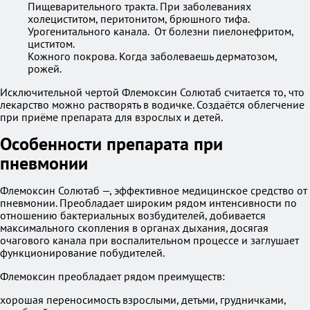
Пищеварительного тракта. При заболеваниях
холециститом, перитонитом, брюшного тифа.
Урогенитального канала. От болезни пиелонефритом,
циститом.
Кожного покрова. Когда заболеваешь дерматозом,
рожей.
Исключительной чертой Флемоксин Солютаб считается то, что
лекарство можно растворять в водичке. Создаётся облегчение
при приёме препарата для взрослых и детей.
Особенности препарата при
пневмонии
Флемоксин Солютаб —, эффективное медицинское средство от
пневмонии. Преобладает широким рядом интенсивности по
отношению бактериальных возбудителей, добивается
максимального скопления в органах дыхания, досягая
очагового канала при воспалительном процессе и заглушает
функционирование побудителей.
Флемоксин преобладает рядом преимуществ:
хорошая переносимость взрослыми, детьми, грудничками,