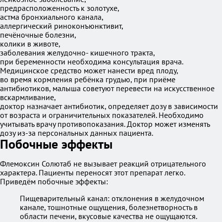
предрасположенность к золотухе,
астма бронхиального канала,
аллергический риноконъюнктивит,
печёночные болезни,
колики в животе,
заболевания желудочно- кишечного тракта,
при беременности необходима консультация врача.
Медицинское средство может нанести вред плоду,
во время кормления ребёнка грудью, при приёме
антибиотиков, малыша советуют перевести на искусственное
вскармливание,
доктор назначает антибиотик, определяет дозу в зависимости
от возраста и ограничительных показателей. Необходимо
учитывать врачу противопоказания. Доктор может изменять
дозу из-за персональных данных пациента.
Побочные эффекты
Флемоксин Солютаб не вызывает реакций отрицательного
характера. Пациенты переносят этот препарат легко.
Приведём побочные эффекты:
Пищеварительный канал: отклонения в желудочном
канале, тошнотные ощущения, болезнетворность в
области печени, вкусовые качества не ощущаются.