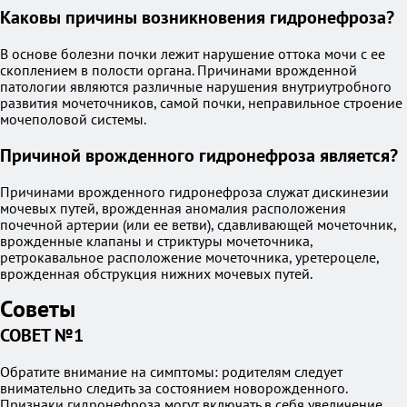
Каковы причины возникновения гидронефроза?
В основе болезни почки лежит нарушение оттока мочи с ее
скоплением в полости органа. Причинами врожденной
патологии являются различные нарушения внутриутробного
развития мочеточников, самой почки, неправильное строение
мочеполовой системы.
Причиной врожденного гидронефроза является?
Причинами врожденного гидронефроза служат дискинезии
мочевых путей, врожденная аномалия расположения
почечной артерии (или ее ветви), сдавливающей мочеточник,
врожденные клапаны и стриктуры мочеточника,
ретрокавальное расположение мочеточника, уретероцеле,
врожденная обструкция нижних мочевых путей.
Советы
СОВЕТ №1
Обратите внимание на симптомы: родителям следует
внимательно следить за состоянием новорожденного.
Признаки гидронефроза могут включать в себя увеличение