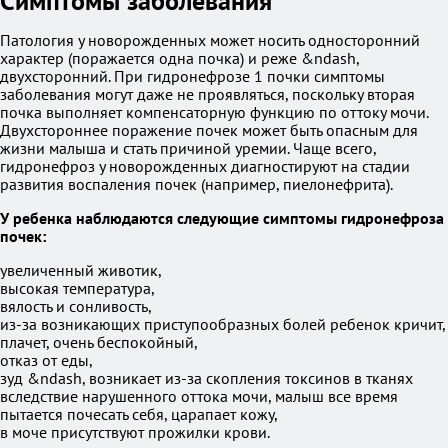
Симптомы заболевания
Патология у новорожденных может носить односторонний
характер (поражается одна почка) и реже &ndash,
двухсторонний. При гидронефрозе 1 почки симптомы
заболевания могут даже не проявляться, поскольку вторая
почка выполняет компенсаторную функцию по оттоку мочи.
Двухстороннее поражение почек может быть опасным для
жизни малыша и стать причиной уремии. Чаще всего,
гидронефроз у новорожденных диагностируют на стадии
развития воспаления почек (например, пиелонефрита).
У ребенка наблюдаются следующие симптомы гидронефроза
почек:
увеличенный животик,
высокая температура,
вялость и сонливость,
из-за возникающих приступообразных болей ребенок кричит,
плачет, очень беспокойный,
отказ от еды,
зуд &ndash, возникает из-за скопления токсинов в тканях
вследствие нарушенного оттока мочи, малыш все время
пытается почесать себя, царапает кожу,
в моче присутствуют прожилки крови.