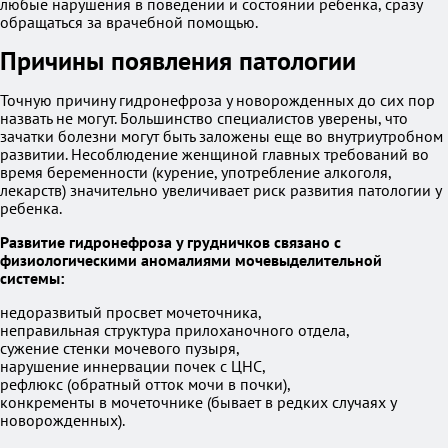
любые нарушения в поведении и состоянии ребенка, сразу
обращаться за врачебной помощью.
Причины появления патологии
Точную причину гидронефроза у новорожденных до сих пор
назвать не могут. Большинство специалистов уверены, что
зачатки болезни могут быть заложены еще во внутриутробном
развитии. Несоблюдение женщиной главных требований во
время беременности (курение, употребление алкоголя,
лекарств) значительно увеличивает риск развития патологии у
ребенка.
Развитие гидронефроза у грудничков связано с
физиологическими аномалиями мочевыделительной
системы:
недоразвитый просвет мочеточника,
неправильная структура прилоханочного отдела,
сужение стенки мочевого пузыря,
нарушение иннервации почек с ЦНС,
рефлюкс (обратный отток мочи в почки),
конкременты в мочеточнике (бывает в редких случаях у
новорожденных).