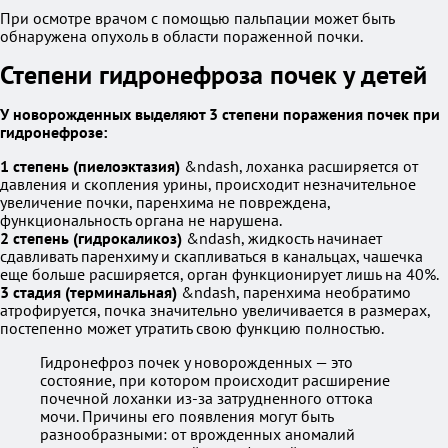
При осмотре врачом с помощью пальпации может быть
обнаружена опухоль в области пораженной почки.
Степени гидронефроза почек у детей
У новорожденных выделяют 3 степени поражения почек при
гидронефрозе:
1 степень (пиелоэктазия)
&ndash, лоханка расширяется от
давления и скопления урины, происходит незначительное
увеличение почки, паренхима не повреждена,
функциональность органа не нарушена.
2 степень (гидрокаликоз)
&ndash, жидкость начинает
сдавливать паренхиму и скапливаться в канальцах, чашечка
еще больше расширяется, орган функционирует лишь на 40%.
3 стадия (терминальная)
&ndash, паренхима необратимо
атрофируется, почка значительно увеличивается в размерах,
постепенно может утратить свою функцию полностью.
Гидронефроз почек у новорожденных — это
состояние, при котором происходит расширение
почечной лоханки из-за затрудненного оттока
мочи. Причины его появления могут быть
разнообразными: от врожденных аномалий