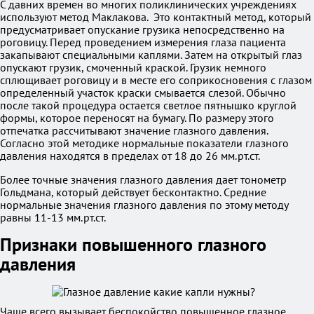
С давних времен во многих поликлинических учреждениях
используют метод Маклакова. Это контактный метод, который
предусматривает опускание грузика непосредственно на
роговицу. Перед проведением измерения глаза пациента
закапывают специальными каплями. Затем на открытый глаз
опускают грузик, смоченный краской. Грузик немного
сплющивает роговицу и в месте его соприкосновения с глазом
определенный участок краски смывается слезой. Обычно
после такой процедура остается светлое пятнышко круглой
формы, которое переносят на бумагу. По размеру этого
отпечатка рассчитывают значение глазного давления.
Согласно этой методике нормальные показатели глазного
давления находятся в пределах от 18 до 26 мм.рт.ст.
Более точные значения глазного давления дает тонометр
Гольдмана, который действует бесконтактно. Средние
нормальные значения глазного давления по этому методу
равны 11-13 мм.рт.ст.
Признаки повышенного глазного
давления
Чаще всего вызывает беспокойство повышенное глазное