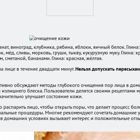
ат, виноград, клубника, рябина, яблоки, яичный белок. Глина: 
мёд, сливы, морковь, груши, тыкву, кукурузную муку. Глина: кр
 сметаной, бананами. Глина: красная, жёлтая.
а лице в течение двадцати минут.
Нельзя допускать пересыхан
тивно обсуждают методы глубокого очищения пор лица в домаш
 излишнего блеска. Пользователи делятся своими рецептами ма
начительно улучшает состояние кожи.
распарить лицо, чтобы открыть поры, что делает процесс боле
альные процедуры. Многие рекомендуют сочетать домашние ух
р в домашних условиях вызывает интерес и положительные отз