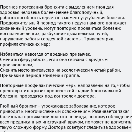
Прогноз протекания бронхита с выделением гноя для
здоровья человека более- менее благополучный,
работоспособность теряется в момент усугубления болезни.
Продолжительный период такого недуга намного понижает
жизненный уровень, могут повторно проявиться болезни:
воспаление лёгких, разбухание дыхательных путей,
нарушение работы сердечной системы. Приведём ряд
профилактических мер:
Избавиться навсегда от вредных привычек,
Сменить сферу работы, если она связана с вредным
производством,
Сменить место жительство на экологически чистый район,
Прививки в период эпидемии гриппа.
Повторные профилактические меры направлены на то, чтобы
предотвратить кризис хронической стадии бронхиальной
болезни, проводятся под контролем доктора.
Гнойный бронхит – угрожающее заболевание, которое
приводит к многочисленным осложнениям. Развивается такая
болезнь на протяжении долгого периода, поэтому соблюдение
всех предписанных инструкций врачом, поможет не допустить
такую сложную форму. Доктора советуют следить за здоровьем