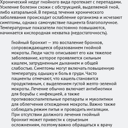
Хронический недуг гнойного вида протекает с перепадами.
Усиление болезни схожи с обструкцией, выделяемой гной,
либо катаральной. В период течения хронического
заболевания происходит ослабление организма и исчезают
симптомы, однако самочувствие пациента благополучное.
Температурные показатели постоянно повышаются,
начинается кислородная нехватка (недостаточность).
Гнойный бронхит — это воспаление бронхов,
сопровождающееся образованием гнойной
мокроты. Люди часто описывают его как тяжелое
заболевание, которое проявляется сильным
кашлем, затрудненным дыханием и общей
слабостью. Симптомы могут включать повышенную
температуру, одышку и боль в груди. Часто
пациенты отмечают, что кашель становится
продуктивным, с выделением густой желто-зеленой
мокроты. Лечение обычно включает антибиотики
для борьбы с инфекцией, а также
противовоспалительные препараты и муколитики
для облегчения отхождения мокроты. Важно также
соблюдать режим питья и проводить ингаляции.
При отсутствии должного лечения гнойный
бронхит может привести к серьезным
осложнениям, поэтому важно обращаться к врачу