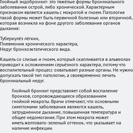
Гнойный эндобронхит- это тяжёлые формы бронхиального
заболевания острой, либо хронической. Характерным
признаком является кашель с мокротой и гноем. Патология
такой формы может быть первичной болезнью или вторичной,
которая возникла на фоне другого заболевания органов
дыхания:
Туберкулёз лёгких,
Пневмония хронического характера,
Недуг бронхоэктатического вида.
Кашель со слизью и гноем, который скапливается в альвеолах
приводит к осложнениям серьёзного характера, потому что
воспалительный процесс охватывает разные органы. Не нужно
допускать такой тип патологии, а своевременно лечить
бронхиальный недуг.
Гнойный бронхит представляет собой воспаление
бронхов, сопровождающееся образованием
гнойной мокроты. Врачи отмечают, что основными
симптомами заболевания являются кашель,
затрудненное дыхание, повышенная температура и
общее недомогание. При этом мокрота может
иметь желтовато-зеленый оттенок, что указывает на
наличие инфекции.