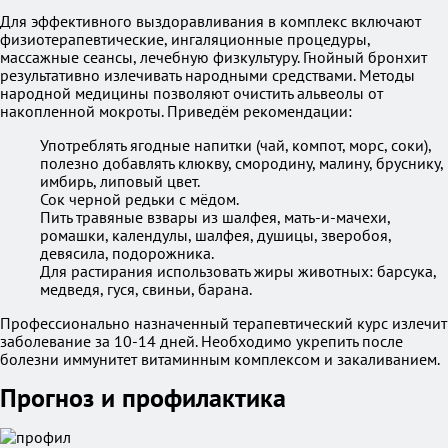
Для эффективного выздоравливания в комплекс включают
физиотерапевтические, ингаляционные процедуры,
массажные сеансы, лечебную физкультуру. Гнойный бронхит
результативно излечивать народными средствами. Методы
народной медицины позволяют очистить альвеолы от
накопленной мокроты. Приведём рекомендации:
Употреблять ягодные напитки (чай, компот, морс, соки),
полезно добавлять клюкву, смородину, малину, бруснику,
имбирь, липовый цвет.
Сок черной редьки с мёдом.
Пить травяные взвары из шалфея, мать-и-мачехи,
ромашки, календулы, шалфея, душицы, зверобоя,
девясила, подорожника.
Для растирания использовать жиры животных: барсука,
медведя, гуся, свиньи, барана.
Профессионально назначенный терапевтический курс излечит
заболевание за 10-14 дней. Необходимо укрепить после
болезни иммунитет витаминным комплексом и закаливанием.
Прогноз и профилактика