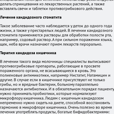
делать спринцевания из лекарственных растений, а также
вставлять свечи и таблетки противогрибкового действия.
Лечение кандидозного стоматита
Такое заболевание часто наблюдается у деток до одного года
жизни, а также у престарелых людей. В лечении кандидозного
стоматита применяются растворы для обработки полости рта,
например, содовый раствор. А при сильном поражении языка,
щек, неба врачи назначают прием лекарств перорально.
Терапия кандидоза кишечника
В лечении такого вида молочницы специалисты выписывают
противогрибковые препараты, работающие в просвете
пораженного органа, не всасывающиеся в кровь. Это
полиеновые антимикотики, например Нистатит, Натамицин и
другие. В случае если в кишечнике присутствуют не только
грибы, но и вредные бактерии, больному параллельно
назначаются антибиотики. И в обязательном порядке пациенту
нужно принимать пробиотики, которые нормализуют
микрофлору кишечника. Людям с кишечным кандидозом
непременно нужно сидеть на диете, способной восстановить
гармонию в микрофлоре кишечника. Очень полезно во время
лечения употреблять продукты, богатые бифидобактериями: