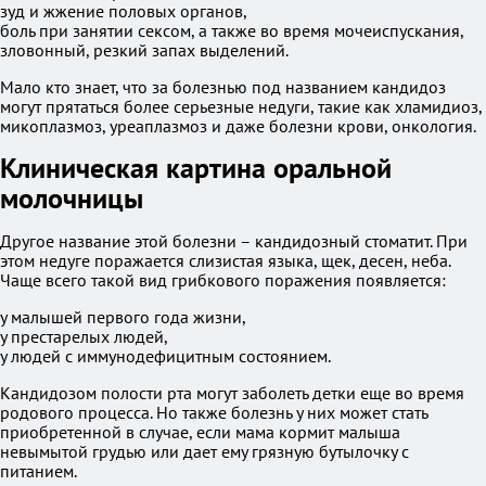
зуд и жжение половых органов,
боль при занятии сексом, а также во время мочеиспускания,
зловонный, резкий запах выделений.
Мало кто знает, что за болезнью под названием кандидоз
могут прятаться более серьезные недуги, такие как хламидиоз,
микоплазмоз, уреаплазмоз и даже болезни крови, онкология.
Клиническая картина оральной
молочницы
Другое название этой болезни – кандидозный стоматит. При
этом недуге поражается слизистая языка, щек, десен, неба.
Чаще всего такой вид грибкового поражения появляется:
у малышей первого года жизни,
у престарелых людей,
у людей с иммунодефицитным состоянием.
Кандидозом полости рта могут заболеть детки еще во время
родового процесса. Но также болезнь у них может стать
приобретенной в случае, если мама кормит малыша
невымытой грудью или дает ему грязную бутылочку с
питанием.