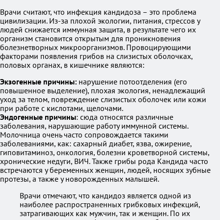
Врачи считают, что инфекция кандидоза – это проблема
цивилизации. Из-за плохой экологии, питания, стрессов у
людей снижается иммунная защита, в результате чего их
организм становится открытым для проникновения
болезнетворных микроорганизмов. Провоцирующими
факторами появления грибов на слизистых оболочках,
половых органах, в кишечнике являются:
Экзогенные причины:
нарушение потоотделения (его
повышенное выделение), плохая экология, ненадлежащий
уход за телом, повреждение слизистых оболочек или кожи
при работе с кислотами, щелочами.
Эндогенные причины
: сюда относятся различные
заболевания, нарушающие работу иммунной системы.
Молочница очень часто сопровождается такими
заболеваниями, как: сахарный диабет, язва, ожирение,
гиповитаминоз, онкология, болезни кроветворной системы,
хронические недуги, ВИЧ. Также грибы рода Кандида часто
встречаются у беременных женщин, людей, носящих зубные
протезы, а также у новорожденных малышей.
Врачи отмечают, что кандидоз является одной из
наиболее распространенных грибковых инфекций,
затрагивающих как мужчин, так и женщин. По их