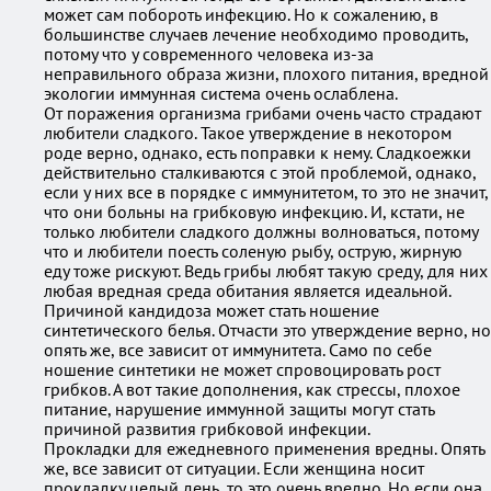
может сам побороть инфекцию. Но к сожалению, в
большинстве случаев лечение необходимо проводить,
потому что у современного человека из-за
неправильного образа жизни, плохого питания, вредной
экологии иммунная система очень ослаблена.
От поражения организма грибами очень часто страдают
любители сладкого. Такое утверждение в некотором
роде верно, однако, есть поправки к нему. Сладкоежки
действительно сталкиваются с этой проблемой, однако,
если у них все в порядке с иммунитетом, то это не значит,
что они больны на грибковую инфекцию. И, кстати, не
только любители сладкого должны волноваться, потому
что и любители поесть соленую рыбу, острую, жирную
еду тоже рискуют. Ведь грибы любят такую среду, для них
любая вредная среда обитания является идеальной.
Причиной кандидоза может стать ношение
синтетического белья. Отчасти это утверждение верно, но
опять же, все зависит от иммунитета. Само по себе
ношение синтетики не может спровоцировать рост
грибков. А вот такие дополнения, как стрессы, плохое
питание, нарушение иммунной защиты могут стать
причиной развития грибковой инфекции.
Прокладки для ежедневного применения вредны. Опять
же, все зависит от ситуации. Если женщина носит
прокладку целый день, то это очень вредно. Но если она