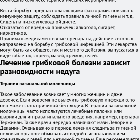
Вести борьбу с предрасполагающими факторами: повышать
иммунную защиту, соблюдать правила личной гигиены и т. д.
Сидеть на низкоуглеводной диете.
Отказаться от вредных привычек: алкоголя, сигарет,
наркотиков.
Принимать медикаментозные препараты, действие которых
направлено на борьбу с грибковой инфекцией. Эти лекарства
могут быть как общего, так и местного действия, выпускаться в
виде таблеток, спреев, мазей, кремов, гелей.
Лечение грибковой болезни зависит
разновидности недуга
Терапия вагинальной молочницы
Такое заболевание возникает у многих женщин и даже
девочек. Если вовремя не вылечить грибковую инфекцию, то
она может стать причиной бесплодия. В терапии вагинальной
молочницы часто используются лечебные палочки или
шарики для интравагинального введения, например, препарат
Тержинан. Также врачи нередко назначают мази Леворин и
Декамин. Очень важно в период лечения следить за гигиеной
половых органов: обмывать их водой с использованием
специальных гелей для интимной гигиены. Еще рекомендуется