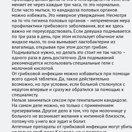
меняет ее через каждые три часа, то это нормально.
Если часто мыться, то кандидоза половых органов
можно избежать. Это неверное утверждение. Несмотря
на то что гигиена половых органов – непременная мера
профилактики грибкового заболевания, все же здесь
важно не переусердствовать. Если девушка подмывается
по три раза в день, при этом использует обычное или
жидкое мыло, то она вымывает лактобактерии из
влагалища, открывая при этом доступ грибам.
Подмываться нужно, но делать это стоит не так часто –
одного раза в день достаточно. Для подмываний
рекомендуется использовать специальные гели с
молочной кислотой.
От грибковой инфекции можно избавиться при помощи
всего одной таблетки. Да, такое действительно
возможно, но при условии, если больной столкнулся с
недугом впервые и сразу же обратился за помощью к
специалисту.
Нельзя заниматься сексом при генитальном кандидозе.
На самом деле можно, но только с применением
презерватива. Другое дело в том, что при молочнице у
больного не возникает желания к интимной близости,
потому что у него все зудит и болит.
Аптечные препараты от грибковой инфекции могут убить
не только гриб рода Кандида, но и полезные