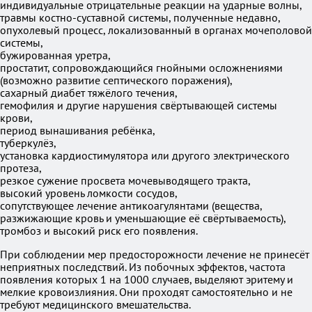
индивидуальные отрицательные реакции на ударные волны,
травмы костно-суставной системы, полученные недавно,
опухолевый процесс, локализованный в органах мочеполовой
системы,
бужированная уретра,
простатит, сопровождающийся гнойными осложнениями
(возможно развитие септического поражения),
сахарный диабет тяжёлого течения,
гемофилия и другие нарушения свёртывающей системы
крови,
период вынашивания ребёнка,
туберкулёз,
установка кардиостимулятора или другого электрического
протеза,
резкое сужение просвета мочевыводящего тракта,
высокий уровень ломкости сосудов,
сопутствующее лечение антикоагулянтами (вещества,
разжижающие кровь и уменьшающие её свёртываемость),
тромбоз и высокий риск его появления.
При соблюдении мер предосторожности лечение не принесёт
неприятных последствий. Из побочных эффектов, частота
появления которых 1 на 1000 случаев, выделяют эритему и
мелкие кровоизлияния. Они проходят самостоятельно и не
требуют медицинского вмешательства.