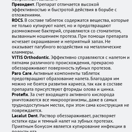
Президент
. Препарат отличается высокой
эффективностью и быстротой действия в борьбе с
отложениями.
ROCS
. В составе таблеток содержатся вещества, которые
не только купируют налет, но и предотвращают
размножение бактерий, справляются со стоматитом,
вызванным ношением протеза. При помощи препарата
исчезает окрашивание и неприятный запах. Не
оказывает пагубного воздействия на металлические
кламмеры.
VITIS Orthodontic
. Эффективно справляются с налетом и
пятнами различного происхождения, прекрасно
обеззараживают поверхность зубных протезов.
Paro Care
. Активные компоненты таблеток
предотвращают образование налета. Благодаря им
можно не боятся развития кариеса, так как в составе
препарата присутствуют фториды олова и цинка.
Protefix
. За счет входящего активного кислорода
уничтожаются все микроорганизмы, даже в самых
труднодоступным местах, при этом сама конструкция не
повреждается.
Lacalut Dent
. Раствор обеззараживает, растворяет
остатки еды и темный налет на зубных протезах.
Приятным бонусом является купирование инфекции в
полости рта.