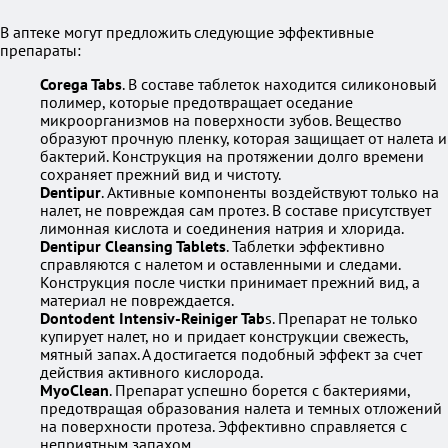
В аптеке могут предложить следующие эффективные
препараты:
Corega Tabs
. В составе таблеток находится силиконовый
полимер, которые предотвращает оседание
микроорганизмов на поверхности зубов. Вещество
образуют прочную пленку, которая защищает от налета и
бактерий. Конструкция на протяжении долго времени
сохраняет прежний вид и чистоту.
Dentipur
. Активные компоненты воздействуют только на
налет, не повреждая сам протез. В составе присутствует
лимонная кислота и соединения натрия и хлорида.
Dentipur Cleansing Tablets
. Таблетки эффективно
справляются с налетом и оставленными и следами.
Конструкция после чистки принимает прежний вид, а
материал не повреждается.
Dontodent Intensiv-Reiniger Tab
s. Препарат не только
купирует налет, но и придает конструкции свежесть,
мятный запах. А достигается подобный эффект за счет
действия активного кислорода.
MyoClean
. Препарат успешно борется с бактериями,
предотвращая образования налета и темных отложений
на поверхности протеза. Эффективно справляется с
неприятным запахом.