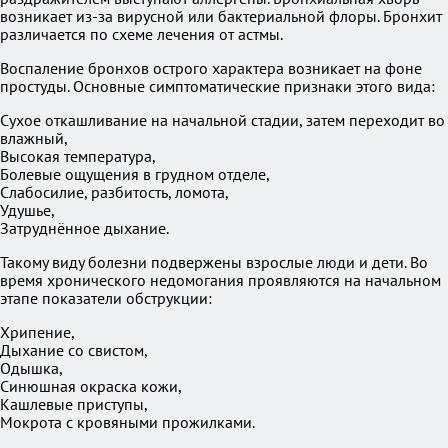
возникает из-за вирусной или бактериальной флоры. Бронхит
различается по схеме лечения от астмы.
Воспаление бронхов острого характера возникает на фоне
простуды. Основные симптоматические признаки этого вида:
Сухое откашливание на начальной стадии, затем переходит во
влажный,
Высокая температура,
Болевые ощущения в грудном отделе,
Слабосилие, разбитость, ломота,
Удушье,
Затруднённое дыхание.
Такому виду болезни подвержены взрослые люди и дети. Во
время хронического недомогания проявляются на начальном
этапе показатели обструкции:
Хрипение,
Дыхание со свистом,
Одышка,
Синюшная окраска кожи,
Кашлевые приступы,
Мокрота с кровяными прожилками.