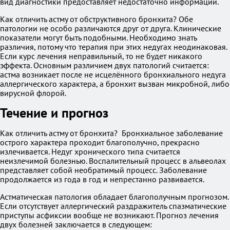
вид диагностики предоставляет недостаточно информации.
Как отличить астму от обструктивного бронхита? Обе
патологии не особо различаются друг от друга. Клинические
показатели могут быть подобными. Необходимо знать
различия, потому что терапия при этих недугах неодинаковая.
Если курс лечения неправильный, то не будет никакого
эффекта. Основным различием двух патологий считается:
астма возникает после не исцелённого бронхиального недуга
аллергического характера, а бронхит вызван микробной, либо
вирусной флорой.
Течение и прогноз
Как отличить астму от бронхита? Бронхиальное заболевание
острого характера проходит благополучно, прекрасно
излечивается. Недуг хронического типа считается
неизлечимой болезнью. Воспалительный процесс в альвеолах
представляет собой необратимый процесс. Заболевание
продолжается из года в год и непрестанно развивается.
Астматическая патология обладает благополучным прогнозом.
Если отсутствует аллергический раздражитель спазматические
приступы асфиксии вообще не возникают. Прогноз лечения
двух болезней заключается в следующем: