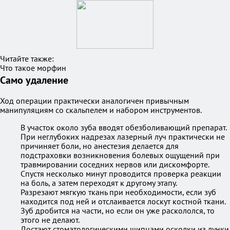
Читайте также:
Что такое морфин
Само удаление
Ход операции практически аналогичен привычным
манипуляциям со скальпелем и набором инструментов.
В участок около зуба вводят обезболивающий препарат.
При неглубоких надрезах лазерный луч практически не
причиняет боли, но анестезия делается для
подстраховки возникновения болевых ощущений при
травмировании соседних нервов или дискомфорте.
Спустя несколько минут проводится проверка реакции
на боль, а затем переходят к другому этапу.
Разрезают мягкую ткань при необходимости, если зуб
находится под ней и отслаивается лоскут костной ткани.
Зуб дробится на части, но если он уже раскололся, то
этого не делают.
Достают стоматологическими щипцами осколки из лунки.