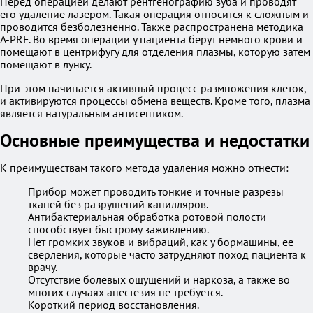
Перед операцией делают рентгенографию зуба и проводят
его удаление лазером. Такая операция относится к сложным и
проводится безболезненно. Также распространена методика
А-PRF. Во время операции у пациента берут немного крови и
помещают в центрифугу для отделения плазмы, которую затем
помещают в лунку.
При этом начинается активный процесс размножения клеток,
и активируются процессы обмена веществ. Кроме того, плазма
является натуральным антисептиком.
Основные преимущества и недостатки
К преимуществам такого метода удаления можно отнести:
Прибор может проводить тонкие и точные разрезы
тканей без разрушений капилляров.
Антибактериальная обработка ротовой полости
способствует быстрому заживлению.
Нет громких звуков и вибраций, как у бормашины, ее
сверления, которые часто затрудняют поход пациента к
врачу.
Отсутствие болевых ощущений и наркоза, а также во
многих случаях анестезия не требуется.
Короткий период восстановления.