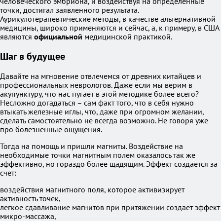
человеческого эмбриона, и воздействуя на определенные
точки, достигал заявленного результата.
Аурикулотерапевтические методы, в качестве альтернативной
медицины, широко применяются и сейчас, а, к примеру, в США
являются
официальной
медицинской практикой.
Шаг в будущее
Давайте на мгновение отвлечемся от древних китайцев и
профессиональных неврологов. Даже если мы верим в
акупунктуру, что нас пугает в этой методике более всего?
Несложно догадаться – сам факт того, что в себя нужно
втыкать железные иглы, что, даже при огромном желании,
сделать самостоятельно не всегда возможно. Не говоря уже
про болезненные ощущения.
Тогда на помощь и пришли магниты. Воздействие на
необходимые точки магнитным полем оказалось так же
эффективно, но гораздо более щадящим. Эффект создается за
счет:
воздействия магнитного поля, которое активизирует
активность точек,
легкое сдавливание магнитов при притяжении создает эффект
микро-массажа,