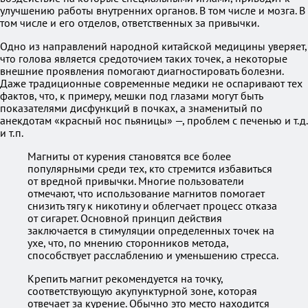
улучшению работы внутренних органов. В том числе и мозга. В
том числе и его отделов, ответственных за привычки.
Одно из направлений народной китайской медицины уверяет,
что голова является средоточием таких точек, а некоторые
внешние проявления помогают диагностировать болезни.
Даже традиционные современные медики не оспаривают тех
фактов, что, к примеру, мешки под глазами могут быть
показателями дисфункций в почках, а знаменитый по
анекдотам «красный нос пьяницы» —, проблем с печенью и т.д.
и т.п.
Магниты от курения становятся все более
популярными среди тех, кто стремится избавиться
от вредной привычки. Многие пользователи
отмечают, что использование магнитов помогает
снизить тягу к никотину и облегчает процесс отказа
от сигарет. Основной принцип действия
заключается в стимуляции определенных точек на
ухе, что, по мнению сторонников метода,
способствует расслаблению и уменьшению стресса.
Крепить магнит рекомендуется на точку,
соответствующую акупунктурной зоне, которая
отвечает за курение. Обычно это место находится