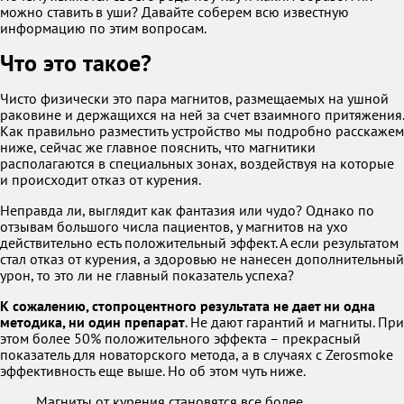
можно ставить в уши? Давайте соберем всю известную
информацию по этим вопросам.
Что это такое?
Чисто физически это пара магнитов, размещаемых на ушной
раковине и держащихся на ней за счет взаимного притяжения.
Как правильно разместить устройство мы подробно расскажем
ниже, сейчас же главное пояснить, что магнитики
располагаются в специальных зонах, воздействуя на которые
и происходит отказ от курения.
Неправда ли, выглядит как фантазия или чудо? Однако по
отзывам большого числа пациентов, у магнитов на ухо
действительно есть положительный эффект. А если результатом
стал отказ от курения, а здоровью не нанесен дополнительный
урон, то это ли не главный показатель успеха?
К сожалению, стопроцентного результата не дает ни одна
методика, ни один препарат
. Не дают гарантий и магниты. При
этом более 50% положительного эффекта – прекрасный
показатель для новаторского метода, а в случаях с Zerosmoke
эффективность еще выше. Но об этом чуть ниже.
Магниты от курения становятся все более